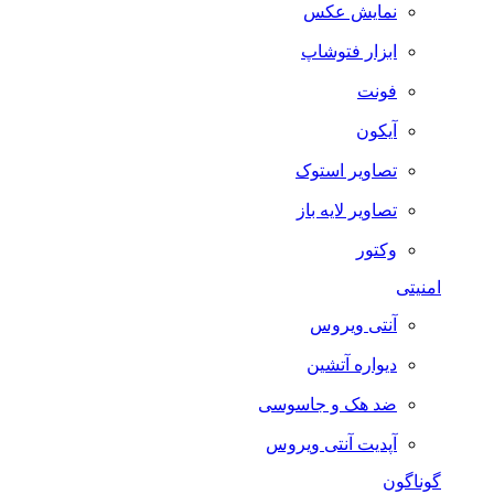
نمایش عکس
ابزار فتوشاپ
فونت
آیکون
تصاویر استوک
تصاویر لایه باز
وکتور
امنیتی
آنتی ویروس
دیواره آتشین
ضد هک و جاسوسی
آپدیت آنتی ویروس
گوناگون