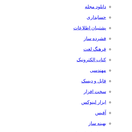
دانلود مجله
حسابداری
پشتیبان اطلاعات
فشرده ساز
فرهنگ لغت
کتاب الکترونیک
مهندسی
فایل و دیسک
سخت افزار
ابزار لینوکس
آفیس
بهینه ساز