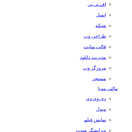
اف.تی.پی
ایمیل
شبکه
طراحی وب
قالب سایت
مدیریت دانلود
مرورگر وب
مسنجر
مالتی مدیا
دی.وی.دی
مبدل
نمایش فیلم
ویرایشگر صوت