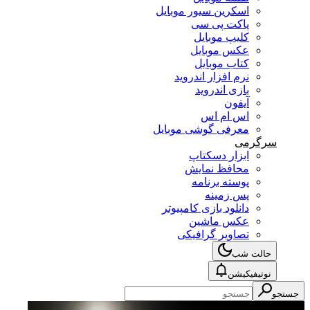
اسکرین سیور موبایل
پاکت پی سی
کلیپ موبایل
عکس موبایل
کتاب موبایل
نرم افزار اندروید
بازی اندروید
آیفون
اس ام اس
معرفی گوشی موبایل
سرگرمی
ابزار دسکتاپ
محافظ نمایش
پوسته برنامه
پس زمینه
دانلود بازی کامپیوتر
عکس ماشین
تصاویر گرافیکی
حالت شب
نوتیفیکیشن
جستجو