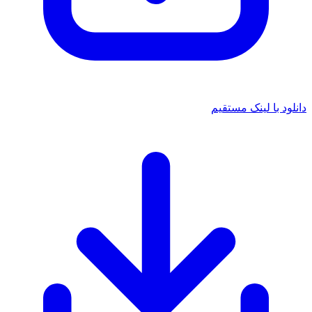
د با لینک مستقیم