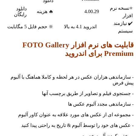
دانلود
خه نرم
دانلود
4.00.29
🔥 هزینه
رایگان
ر
یازمند
اندروید 4.1 به بالا
🔆 حجم فایل
5 مگابایت
تم
قابلیت های نرم افزار FOTO Gallery
P برای اندروید
زماندهی هزاران عکس در هر لحظه و کاملا هماهنگ با آلبوم
 فرض
تجوی فیلم و تصاویر از طریق برچسب آنها
زماندهی مجدد آلبوم عکس ها
موعه ای از عکس های مورد علاقه به عنوان کاور آلبوم
س های خود را توسط آلبوم & تاریخ به راحتی پیدا کنید
فی کردن آلبوم خصوصی