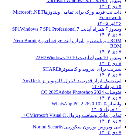
ویندوز 8.1
8.1 - Microsoft Windows 8.1
۷ دی ۱۴۰۴
دات نت فریم ورک برای تمامی ویندوزها
Microsoft .NET
Framework
۲۶ تیر ۱۴۰۵
ویندوز 7 همراه آپدیت 7 SP1
Windows 7 SP1 Professional
۷ دی ۱۴۰۴
ROM - برنامه نرو | ابزار رایت حرفه ای و
Nero Burning
ROM
۷ دی ۱۴۰۴
ویندوز 10 همراه آپدیت 10 22H2
Windows 10
۸ دی ۱۴۰۴
شیریت برای اندروید و کامپیوتر
SHAREit
۷ دی ۱۴۰۴
انی دسک ابزار قدرتمند کنترل کامپیوتر از
AnyDesk
۱۵ مرداد ۱۴۰۵
فتوشاپ CC 2025
Adobe Photoshop 2024
۷ دی ۱۴۰۴
واتساپ
WhatsApp PC 2.2620.102.0
۲۰ خرداد ۱۴۰۵
تمامی مایکروسافت ویژوال C
Microsoft Visual C++
۷ دی ۱۴۰۴
آنتی ویروس نورتون سکوریتی
Norton Security
۷ دی ۱۴۰۴