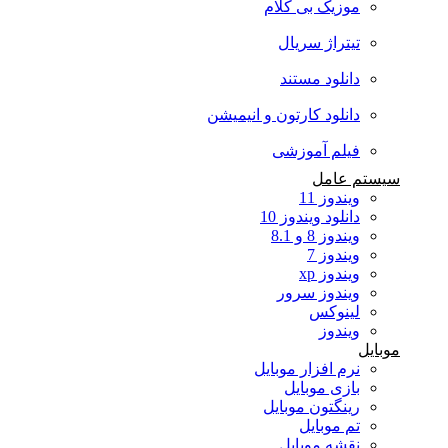
موزیک بی کلام
تیتراژ سریال
دانلود مستند
دانلود کارتون و انیمیشن
فیلم آموزشی
سیستم عامل
ویندوز 11
دانلود ویندوز 10
ویندوز 8 و 8.1
ویندوز 7
ویندوز xp
ویندوز سرور
لینوکس
ویندوز
موبایل
نرم افزار موبایل
بازی موبایل
رینگتون موبایل
تم موبایل
نقشه موبایل