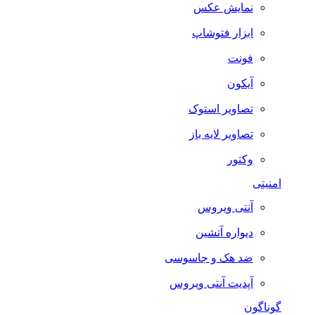
نمایش عکس
ابزار فتوشاپ
فونت
آیکون
تصاویر استوک
تصاویر لایه باز
وکتور
امنیتی
آنتی ویروس
دیواره آتشین
ضد هک و جاسوسی
آپدیت آنتی ویروس
گوناگون