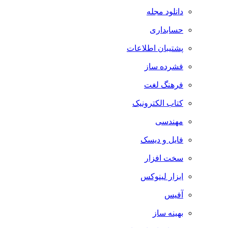
دانلود مجله
حسابداری
پشتیبان اطلاعات
فشرده ساز
فرهنگ لغت
کتاب الکترونیک
مهندسی
فایل و دیسک
سخت افزار
ابزار لینوکس
آفیس
بهینه ساز