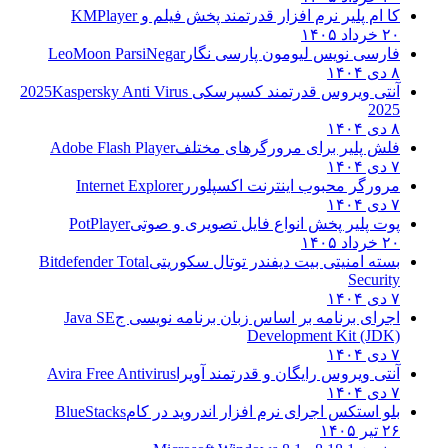
کا ام پلیر نرم افزار قدرتمند پخش فیلم و
KMPlayer
۲۰ خرداد ۱۴۰۵
فارسی نویس لیومون پارسی نگار
LeoMoon ParsiNegar
۸ دی ۱۴۰۴
آنتی ویروس قدرتمند کسپرسکی 2025
Kaspersky Anti Virus
2025
۸ دی ۱۴۰۴
فلش پلیر برای مرورگرهای مختلف
Adobe Flash Player
۷ دی ۱۴۰۴
مرورگر محبوب اینترنت اکسپلورر
Internet Explorer
۷ دی ۱۴۰۴
پوت پلیر پخش انواع فایل تصویری و صوتی
PotPlayer
۲۰ خرداد ۱۴۰۵
بسته امنیتی بیت دیفندر توتال سکوریتی
Bitdefender Total
Security
۷ دی ۱۴۰۴
اجرای برنامه بر اساس زبان برنامه نویسی ج
Java SE
Development Kit (JDK)
۷ دی ۱۴۰۴
آنتی ویروس رایگان و قدرتمند آویرا
Avira Free Antivirus
۷ دی ۱۴۰۴
بلو استکس اجرای نرم افزار اندروید در کام
BlueStacks
۲۶ تیر ۱۴۰۵