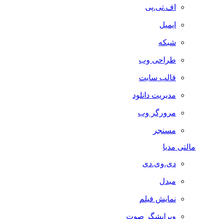
اف.تی.پی
ایمیل
شبکه
طراحی وب
قالب سایت
مدیریت دانلود
مرورگر وب
مسنجر
مالتی مدیا
دی.وی.دی
مبدل
نمایش فیلم
ویرایشگر صوت