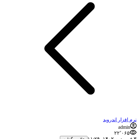
فزار اندروید
admi
۲۲٬۰۶