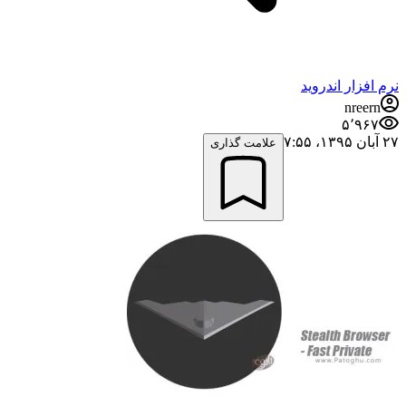
نرم افزار اندروید
nreern
۵٬۹۶۷
۲۷ آبان ۱۳۹۵،‏ ۷:۵۵
علامت گذاری