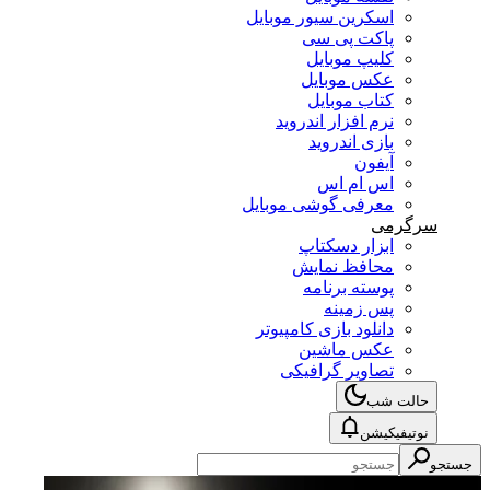
اسکرین سیور موبایل
پاکت پی سی
کلیپ موبایل
عکس موبایل
کتاب موبایل
نرم افزار اندروید
بازی اندروید
آیفون
اس ام اس
معرفی گوشی موبایل
سرگرمی
ابزار دسکتاپ
محافظ نمایش
پوسته برنامه
پس زمینه
دانلود بازی کامپیوتر
عکس ماشین
تصاویر گرافیکی
حالت شب
نوتیفیکیشن
جستجو