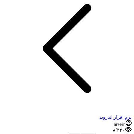
نرم افزار اندروید
nreern
۸٬۳۲۰