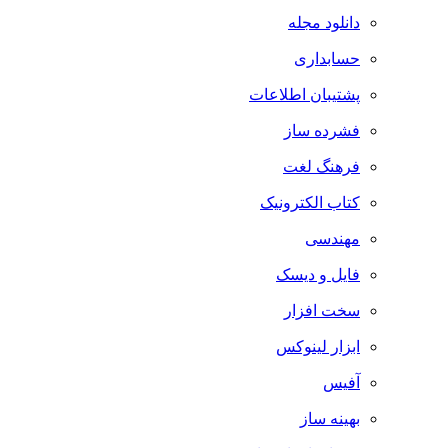
دانلود مجله
حسابداری
پشتیبان اطلاعات
فشرده ساز
فرهنگ لغت
کتاب الکترونیک
مهندسی
فایل و دیسک
سخت افزار
ابزار لینوکس
آفیس
بهینه ساز