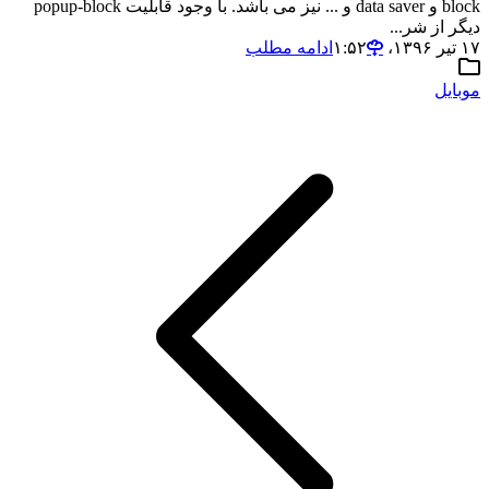
block و data saver و ... نیز می باشد. با وجود قابلیت popup-block
دیگر از شر...
۱۷ تیر ۱۳۹۶،‏ ۱:۵۲
ادامه مطلب
موبایل