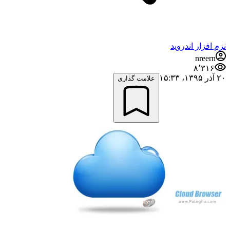
نرم افزار اندروید
nreern
۸٬۳۱۶
۲۰ آذر ۱۳۹۵،‏ ۱۵:۳۳
علامت گذاری