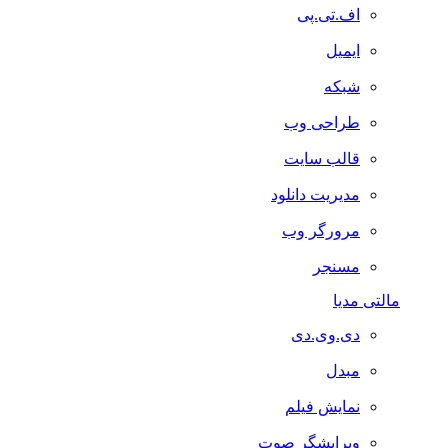
اف.تی.پی
ایمیل
شبکه
طراحی وب
قالب سایت
مدیریت دانلود
مرورگر وب
مسنجر
مالتی مدیا
دی.وی.دی
مبدل
نمایش فیلم
ویرایشگر صوت