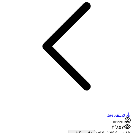
بازی اندروید
nreern
۴٬۸۵۷
۱۷ تیر ۱۳۹۶،‏ ۱:۵۲