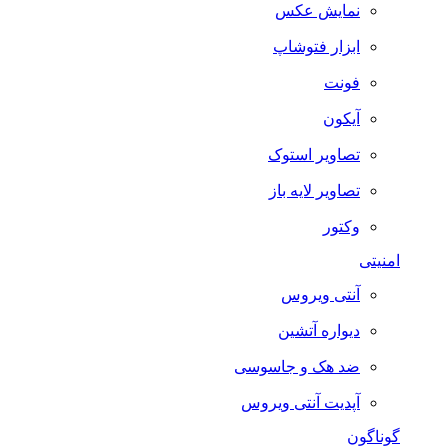
نمایش عکس
ابزار فتوشاپ
فونت
آیکون
تصاویر استوک
تصاویر لایه باز
وکتور
امنیتی
آنتی ویروس
دیواره آتشین
ضد هک و جاسوسی
آپدیت آنتی ویروس
گوناگون