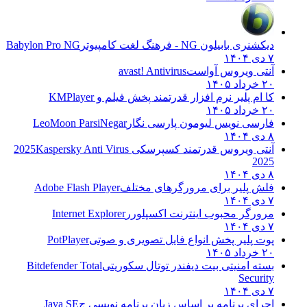
دیکشنری بابیلون NG - فرهنگ لغت کامپیوتر
Babylon Pro NG
۷ دی ۱۴۰۴
آنتی ویروس آواست
avast! Antivirus
۲۰ خرداد ۱۴۰۵
کا ام پلیر نرم افزار قدرتمند پخش فیلم و
KMPlayer
۲۰ خرداد ۱۴۰۵
فارسی نویس لیومون پارسی نگار
LeoMoon ParsiNegar
۸ دی ۱۴۰۴
آنتی ویروس قدرتمند کسپرسکی 2025
Kaspersky Anti Virus
2025
۸ دی ۱۴۰۴
فلش پلیر برای مرورگرهای مختلف
Adobe Flash Player
۷ دی ۱۴۰۴
مرورگر محبوب اینترنت اکسپلورر
Internet Explorer
۷ دی ۱۴۰۴
پوت پلیر پخش انواع فایل تصویری و صوتی
PotPlayer
۲۰ خرداد ۱۴۰۵
بسته امنیتی بیت دیفندر توتال سکوریتی
Bitdefender Total
Security
۷ دی ۱۴۰۴
اجرای برنامه بر اساس زبان برنامه نویسی ج
Java SE