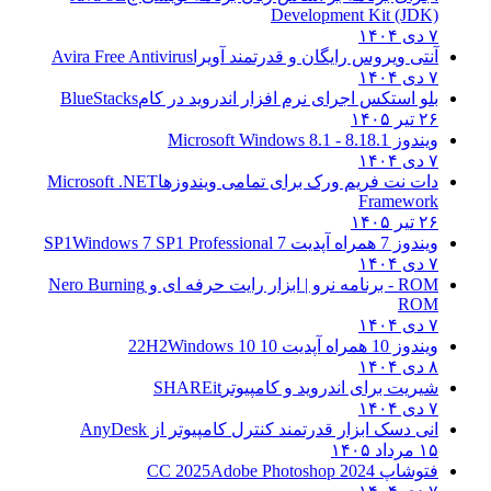
Development Kit (JDK)
۷ دی ۱۴۰۴
آنتی ویروس رایگان و قدرتمند آویرا
Avira Free Antivirus
۷ دی ۱۴۰۴
بلو استکس اجرای نرم افزار اندروید در کام
BlueStacks
۲۶ تیر ۱۴۰۵
ویندوز 8.1
8.1 - Microsoft Windows 8.1
۷ دی ۱۴۰۴
دات نت فریم ورک برای تمامی ویندوزها
Microsoft .NET
Framework
۲۶ تیر ۱۴۰۵
ویندوز 7 همراه آپدیت 7 SP1
Windows 7 SP1 Professional
۷ دی ۱۴۰۴
ROM - برنامه نرو | ابزار رایت حرفه ای و
Nero Burning
ROM
۷ دی ۱۴۰۴
ویندوز 10 همراه آپدیت 10 22H2
Windows 10
۸ دی ۱۴۰۴
شیریت برای اندروید و کامپیوتر
SHAREit
۷ دی ۱۴۰۴
انی دسک ابزار قدرتمند کنترل کامپیوتر از
AnyDesk
۱۵ مرداد ۱۴۰۵
فتوشاپ CC 2025
Adobe Photoshop 2024