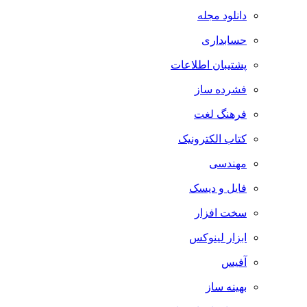
دانلود مجله
حسابداری
پشتیبان اطلاعات
فشرده ساز
فرهنگ لغت
کتاب الکترونیک
مهندسی
فایل و دیسک
سخت افزار
ابزار لینوکس
آفیس
بهینه ساز