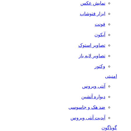
نمایش عکس
ابزار فتوشاپ
فونت
آیکون
تصاویر استوک
تصاویر لایه باز
وکتور
امنیتی
آنتی ویروس
دیواره آتشین
ضد هک و جاسوسی
آپدیت آنتی ویروس
گوناگون