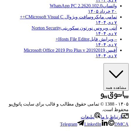
۷ دی ۱۴۰۴
واتساپ
WhatsApp PC 2.2620.102.0
۲۰ خرداد ۱۴۰۵
تمامی مایکروسافت ویژوال C
Microsoft Visual C++
۷ دی ۱۴۰۴
آنتی ویروس نورتون سکوریتی
Norton Security
۷ دی ۱۴۰۴
– ویرایش فایل
Hosts File Editor+
۷ دی ۱۴۰۴
آفیس 2019
2019 Microsoft Office 2019 Pro Plus v
۷ دی ۱۴۰۴
ه همه
- 1388 © تمامی حقوق مطالب و قالب برای سایت پاتوق‌یو
 است.
باط با ما
تبلیغات
Telegram
LinkedIn