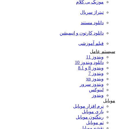
موزیک بی کلام
تیتراژ سریال
دانلود مستند
دانلود کارتون و انیمیشن
فیلم آموزشی
سیستم عامل
ویندوز 11
دانلود ویندوز 10
ویندوز 8 و 8.1
ویندوز 7
ویندوز xp
ویندوز سرور
لینوکس
ویندوز
موبایل
نرم افزار موبایل
بازی موبایل
رینگتون موبایل
تم موبایل
نقشه موبایل