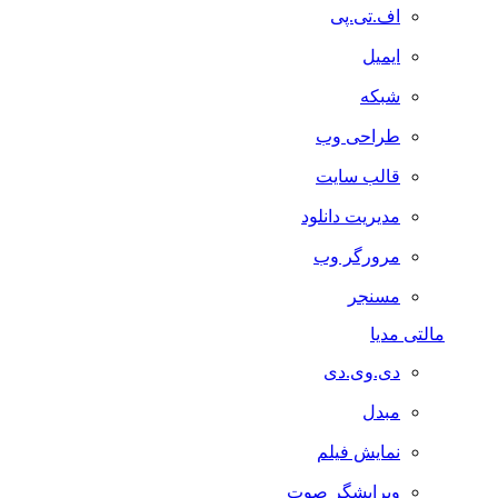
اف.تی.پی
ایمیل
شبکه
طراحی وب
قالب سایت
مدیریت دانلود
مرورگر وب
مسنجر
مالتی مدیا
دی.وی.دی
مبدل
نمایش فیلم
ویرایشگر صوت