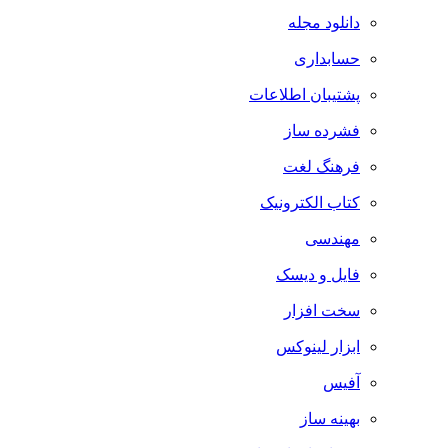
دانلود مجله
حسابداری
پشتیبان اطلاعات
فشرده ساز
فرهنگ لغت
کتاب الکترونیک
مهندسی
فایل و دیسک
سخت افزار
ابزار لینوکس
آفیس
بهینه ساز