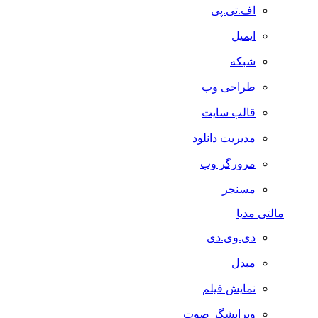
اف.تی.پی
ایمیل
شبکه
طراحی وب
قالب سایت
مدیریت دانلود
مرورگر وب
مسنجر
مالتی مدیا
دی.وی.دی
مبدل
نمایش فیلم
ویرایشگر صوت