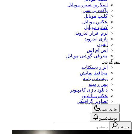
اسکرین سیور موبایل
پاکت پی سی
کلیپ موبایل
عکس موبایل
کتاب موبایل
نرم افزار اندروید
بازی اندروید
آیفون
اس ام اس
معرفی گوشی موبایل
سرگرمی
ابزار دسکتاپ
محافظ نمایش
پوسته برنامه
پس زمینه
دانلود بازی کامپیوتر
عکس ماشین
تصاویر گرافیکی
حالت شب
نوتیفیکیشن
جستجو