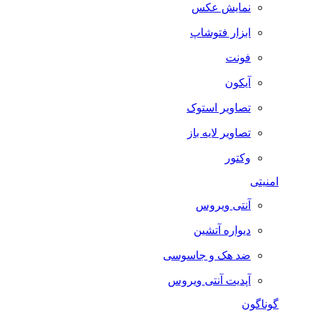
نمایش عکس
ابزار فتوشاپ
فونت
آیکون
تصاویر استوک
تصاویر لایه باز
وکتور
امنیتی
آنتی ویروس
دیواره آتشین
ضد هک و جاسوسی
آپدیت آنتی ویروس
گوناگون