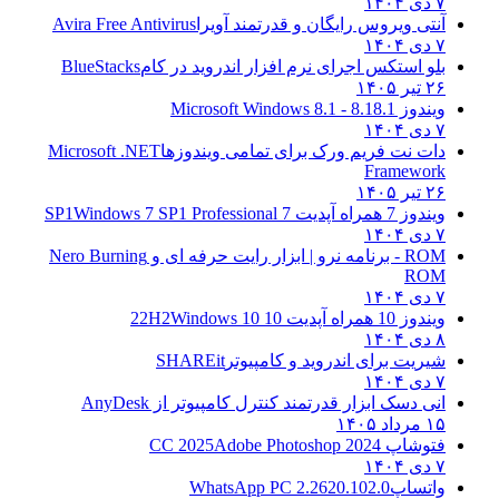
۷ دی ۱۴۰۴
آنتی ویروس رایگان و قدرتمند آویرا
Avira Free Antivirus
۷ دی ۱۴۰۴
بلو استکس اجرای نرم افزار اندروید در کام
BlueStacks
۲۶ تیر ۱۴۰۵
ویندوز 8.1
8.1 - Microsoft Windows 8.1
۷ دی ۱۴۰۴
دات نت فریم ورک برای تمامی ویندوزها
Microsoft .NET
Framework
۲۶ تیر ۱۴۰۵
ویندوز 7 همراه آپدیت 7 SP1
Windows 7 SP1 Professional
۷ دی ۱۴۰۴
ROM - برنامه نرو | ابزار رایت حرفه ای و
Nero Burning
ROM
۷ دی ۱۴۰۴
ویندوز 10 همراه آپدیت 10 22H2
Windows 10
۸ دی ۱۴۰۴
شیریت برای اندروید و کامپیوتر
SHAREit
۷ دی ۱۴۰۴
انی دسک ابزار قدرتمند کنترل کامپیوتر از
AnyDesk
۱۵ مرداد ۱۴۰۵
فتوشاپ CC 2025
Adobe Photoshop 2024
۷ دی ۱۴۰۴
واتساپ
WhatsApp PC 2.2620.102.0