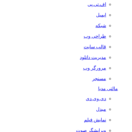
اف.تی.پی
ایمیل
شبکه
طراحی وب
قالب سایت
مدیریت دانلود
مرورگر وب
مسنجر
مالتی مدیا
دی.وی.دی
مبدل
نمایش فیلم
ویرایشگر صوت