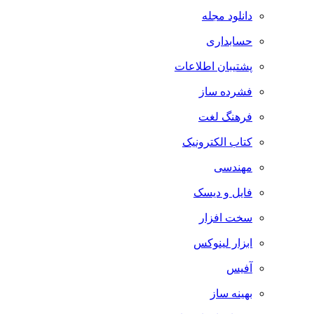
دانلود مجله
حسابداری
پشتیبان اطلاعات
فشرده ساز
فرهنگ لغت
کتاب الکترونیک
مهندسی
فایل و دیسک
سخت افزار
ابزار لینوکس
آفیس
بهینه ساز