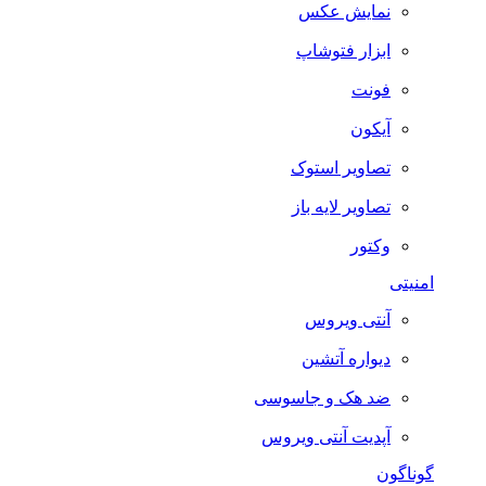
نمایش عکس
ابزار فتوشاپ
فونت
آیکون
تصاویر استوک
تصاویر لایه باز
وکتور
امنیتی
آنتی ویروس
دیواره آتشین
ضد هک و جاسوسی
آپدیت آنتی ویروس
گوناگون