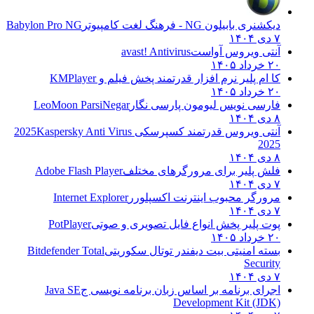
دیکشنری بابیلون NG - فرهنگ لغت کامپیوتر
Babylon Pro NG
۷ دی ۱۴۰۴
آنتی ویروس آواست
avast! Antivirus
۲۰ خرداد ۱۴۰۵
کا ام پلیر نرم افزار قدرتمند پخش فیلم و
KMPlayer
۲۰ خرداد ۱۴۰۵
فارسی نویس لیومون پارسی نگار
LeoMoon ParsiNegar
۸ دی ۱۴۰۴
آنتی ویروس قدرتمند کسپرسکی 2025
Kaspersky Anti Virus
2025
۸ دی ۱۴۰۴
فلش پلیر برای مرورگرهای مختلف
Adobe Flash Player
۷ دی ۱۴۰۴
مرورگر محبوب اینترنت اکسپلورر
Internet Explorer
۷ دی ۱۴۰۴
پوت پلیر پخش انواع فایل تصویری و صوتی
PotPlayer
۲۰ خرداد ۱۴۰۵
بسته امنیتی بیت دیفندر توتال سکوریتی
Bitdefender Total
Security
۷ دی ۱۴۰۴
اجرای برنامه بر اساس زبان برنامه نویسی ج
Java SE
Development Kit (JDK)