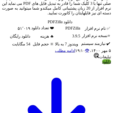
صلی تنها با 3 کلیک شما را قادر به تبدیل فایل های PDF می نماید این
نرم افزار از 20 زبان پشتیبانی کامل میکندو شما میتوانید به صورت
ای نیز فایلهایتان را کانورت نمایید.
دانلود PDFZilla
❤️ تعداد دانلود
PDFZilla
م نرم افزار
۵۱٬۰۱۹
ه نرم افزار
3.9.5
🔥 هزینه
دانلود رایگان
یازمند سیستم
ویندوز 7 به بالا
🔆 حجم فایل
54 مگابایت
ادامه مطلب
ات
د