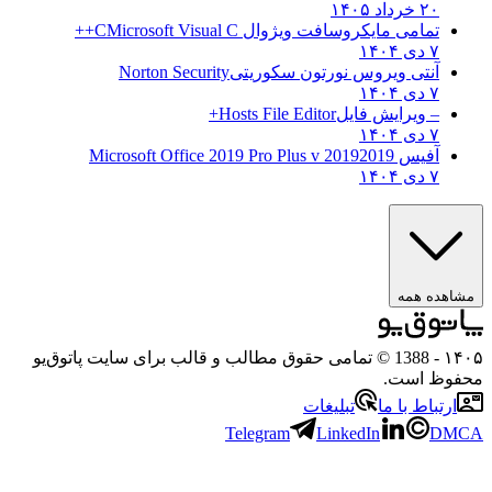
۲۰ خرداد ۱۴۰۵
تمامی مایکروسافت ویژوال C
Microsoft Visual C++
۷ دی ۱۴۰۴
آنتی ویروس نورتون سکوریتی
Norton Security
۷ دی ۱۴۰۴
– ویرایش فایل
Hosts File Editor+
۷ دی ۱۴۰۴
آفیس 2019
2019 Microsoft Office 2019 Pro Plus v
۷ دی ۱۴۰۴
هده همه
۱
- 1388 © تمامی حقوق مطالب و قالب برای سایت پاتوق‌یو
وظ است.
رتباط با ما
تبلیغات
Telegram
LinkedIn
D