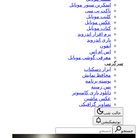
اسکرین سیور موبایل
پاکت پی سی
کلیپ موبایل
عکس موبایل
کتاب موبایل
نرم افزار اندروید
بازی اندروید
آیفون
اس ام اس
معرفی گوشی موبایل
سرگرمی
ابزار دسکتاپ
محافظ نمایش
پوسته برنامه
پس زمینه
دانلود بازی کامپیوتر
عکس ماشین
تصاویر گرافیکی
حالت شب
نوتیفیکیشن
جستجو