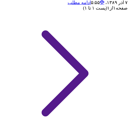
۷ آذر ۱۳۸۹،‏ ۵:۵۵
ادامه مطلب
صفحه
۱
از
۱
(پست ۱ تا ۱)