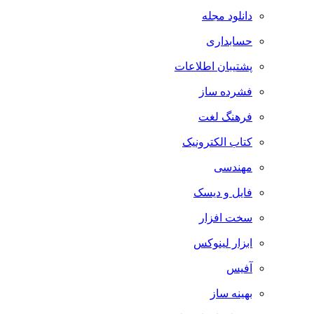
دانلود مجله
حسابداری
پشتیبان اطلاعات
فشرده ساز
فرهنگ لغت
کتاب الکترونیک
مهندسی
فایل و دیسک
سخت افزار
ابزار لینوکس
آفیس
بهینه ساز