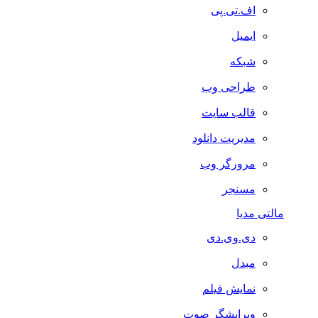
اف.تی.پی
ایمیل
شبکه
طراحی وب
قالب سایت
مدیریت دانلود
مرورگر وب
مسنجر
مالتی مدیا
دی.وی.دی
مبدل
نمایش فیلم
ویرایشگر صوت