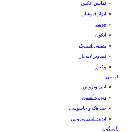
نمایش عکس
ابزار فتوشاپ
فونت
آیکون
تصاویر استوک
تصاویر لایه باز
وکتور
امنیتی
آنتی ویروس
دیواره آتشین
ضد هک و جاسوسی
آپدیت آنتی ویروس
گوناگون