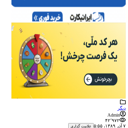
دیگر
Admin
۴۲٬۹۷۲
۷ آذر ۱۳۸۹،‏ ۵:۵۵
علامت گذاری