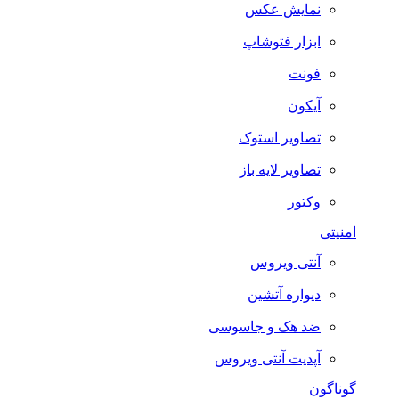
نمایش عکس
ابزار فتوشاپ
فونت
آیکون
تصاویر استوک
تصاویر لایه باز
وکتور
امنیتی
آنتی ویروس
دیواره آتشین
ضد هک و جاسوسی
آپدیت آنتی ویروس
گوناگون