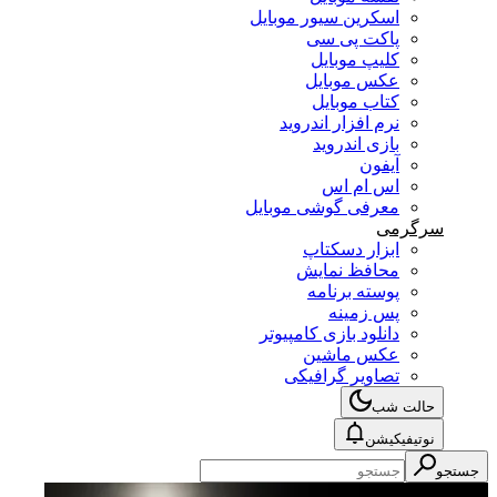
اسکرین سیور موبایل
پاکت پی سی
کلیپ موبایل
عکس موبایل
کتاب موبایل
نرم افزار اندروید
بازی اندروید
آیفون
اس ام اس
معرفی گوشی موبایل
سرگرمی
ابزار دسکتاپ
محافظ نمایش
پوسته برنامه
پس زمینه
دانلود بازی کامپیوتر
عکس ماشین
تصاویر گرافیکی
حالت شب
نوتیفیکیشن
جستجو