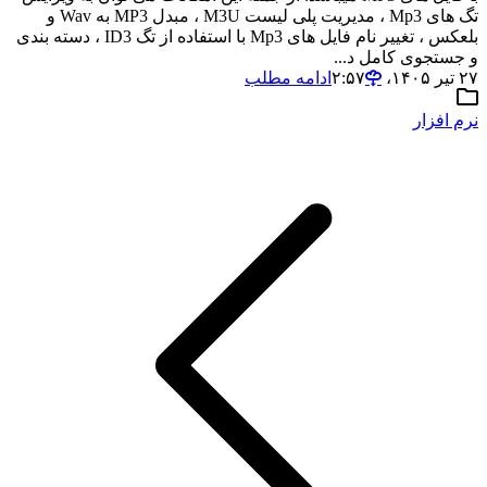
تگ های Mp3 ، مدیریت پلی لیست M3U ، مبدل MP3 به Wav و
بلعکس ، تغییر نام فایل های Mp3 با استفاده از تگ ID3 ، دسته بندی
و جستجوی کامل د...
۲۷ تیر ۱۴۰۵،‏ ۲:۵۷
ادامه مطلب
نرم افزار