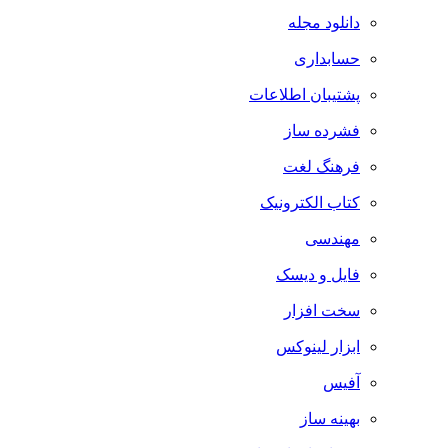
دانلود مجله
حسابداری
پشتیبان اطلاعات
فشرده ساز
فرهنگ لغت
کتاب الکترونیک
مهندسی
فایل و دیسک
سخت افزار
ابزار لینوکس
آفیس
بهینه ساز