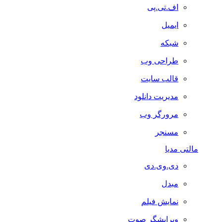
اف.تی.پی
ایمیل
شبکه
طراحی وب
قالب سایت
مدیریت دانلود
مرورگر وب
مسنجر
مالتی مدیا
دی.وی.دی
مبدل
نمایش فیلم
ویرایشگر صوت