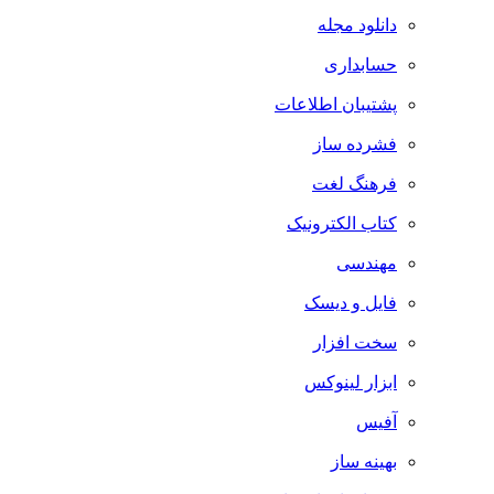
دانلود مجله
حسابداری
پشتیبان اطلاعات
فشرده ساز
فرهنگ لغت
کتاب الکترونیک
مهندسی
فایل و دیسک
سخت افزار
ابزار لینوکس
آفیس
بهینه ساز