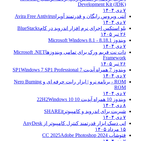
Development Kit (JDK)
۷ دی ۱۴۰۴
آنتی ویروس رایگان و قدرتمند آویرا
Avira Free Antivirus
۷ دی ۱۴۰۴
بلو استکس اجرای نرم افزار اندروید در کام
BlueStacks
۲۶ تیر ۱۴۰۵
ویندوز 8.1
8.1 - Microsoft Windows 8.1
۷ دی ۱۴۰۴
دات نت فریم ورک برای تمامی ویندوزها
Microsoft .NET
Framework
۲۶ تیر ۱۴۰۵
ویندوز 7 همراه آپدیت 7 SP1
Windows 7 SP1 Professional
۷ دی ۱۴۰۴
ROM - برنامه نرو | ابزار رایت حرفه ای و
Nero Burning
ROM
۷ دی ۱۴۰۴
ویندوز 10 همراه آپدیت 10 22H2
Windows 10
۸ دی ۱۴۰۴
شیریت برای اندروید و کامپیوتر
SHAREit
۷ دی ۱۴۰۴
انی دسک ابزار قدرتمند کنترل کامپیوتر از
AnyDesk
۱۵ مرداد ۱۴۰۵
فتوشاپ CC 2025
Adobe Photoshop 2024