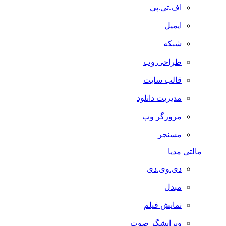
اف.تی.پی
ایمیل
شبکه
طراحی وب
قالب سایت
مدیریت دانلود
مرورگر وب
مسنجر
مالتی مدیا
دی.وی.دی
مبدل
نمایش فیلم
ویرایشگر صوت