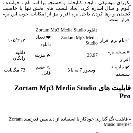
ای موسیقی ، ایجاد کتابخانه و جستجو برا اسا نام ، خواننده ،
م و سال اشاره کرد. ایجاد لیست های پخش تنها با خاصیت
ن و رها کردن داخل نرم افزار نیز از امکانات خوب این نرم
ر است.
دانلود Zortam Mp3 Media Studio
❤️ تعداد
Zortam Mp3 Media
م نرم افزار
۱۰۵٬۲۱۷
Studio
دانلود
خه نرم
دانلود
33.97
🔥 هزینه
رایگان
ر
یازمند
🔆 حجم
ویندوز 7 به بالا
73 مگابایت
فایل
تم
قابلیت های Zortam Mp3 Media Studio
- قابلیت تگ گذاری خودکار با استفاده از دیتابیس قدرتمند Zortam
Music Int