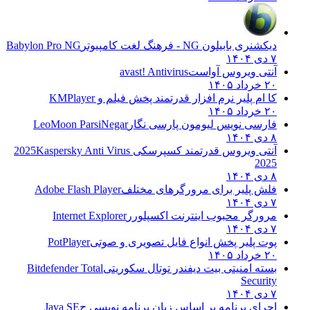
دیکشنری بابیلون NG - فرهنگ لغت کامپیوتر
Babylon Pro NG
۷ دی ۱۴۰۴
آنتی ویروس آواست
avast! Antivirus
۲۰ خرداد ۱۴۰۵
کا ام پلیر نرم افزار قدرتمند پخش فیلم و
KMPlayer
۲۰ خرداد ۱۴۰۵
فارسی نویس لیومون پارسی نگار
LeoMoon ParsiNegar
۸ دی ۱۴۰۴
آنتی ویروس قدرتمند کسپرسکی 2025
Kaspersky Anti Virus
2025
۸ دی ۱۴۰۴
فلش پلیر برای مرورگرهای مختلف
Adobe Flash Player
۷ دی ۱۴۰۴
مرورگر محبوب اینترنت اکسپلورر
Internet Explorer
۷ دی ۱۴۰۴
پوت پلیر پخش انواع فایل تصویری و صوتی
PotPlayer
۲۰ خرداد ۱۴۰۵
بسته امنیتی بیت دیفندر توتال سکوریتی
Bitdefender Total
Security
۷ دی ۱۴۰۴
اجرای برنامه بر اساس زبان برنامه نویسی ج
Java SE