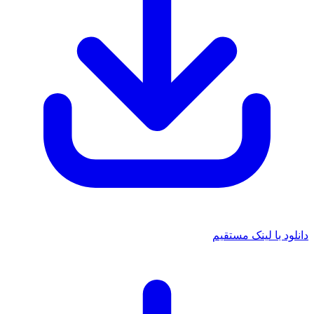
د با لینک مستقیم