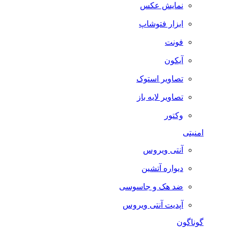
نمایش عکس
ابزار فتوشاپ
فونت
آیکون
تصاویر استوک
تصاویر لایه باز
وکتور
امنیتی
آنتی ویروس
دیواره آتشین
ضد هک و جاسوسی
آپدیت آنتی ویروس
گوناگون