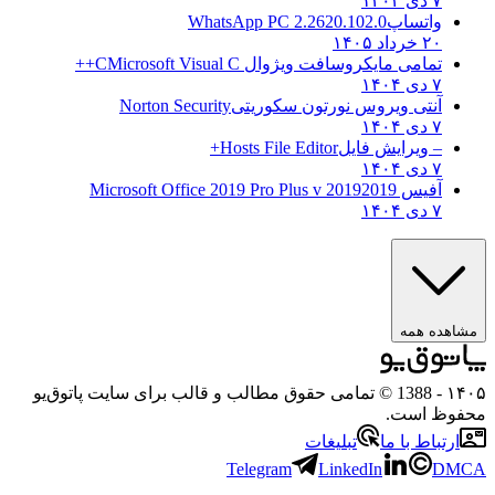
۷ دی ۱۴۰۴
واتساپ
WhatsApp PC 2.2620.102.0
۲۰ خرداد ۱۴۰۵
تمامی مایکروسافت ویژوال C
Microsoft Visual C++
۷ دی ۱۴۰۴
آنتی ویروس نورتون سکوریتی
Norton Security
۷ دی ۱۴۰۴
– ویرایش فایل
Hosts File Editor+
۷ دی ۱۴۰۴
آفیس 2019
2019 Microsoft Office 2019 Pro Plus v
۷ دی ۱۴۰۴
هده همه
۱
- 1388 © تمامی حقوق مطالب و قالب برای سایت پاتوق‌یو
وظ است.
رتباط با ما
تبلیغات
Telegram
LinkedIn
D