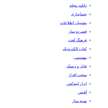
دانلود مجله
حسابداری
پشتیبان اطلاعات
فشرده ساز
فرهنگ لغت
کتاب الکترونیک
مهندسی
فایل و دیسک
سخت افزار
ابزار لینوکس
آفیس
بهینه ساز