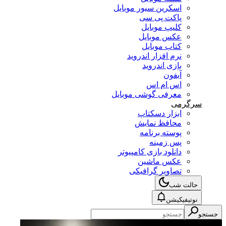
اسکرین سیور موبایل
پاکت پی سی
کلیپ موبایل
عکس موبایل
کتاب موبایل
نرم افزار اندروید
بازی اندروید
آیفون
اس ام اس
معرفی گوشی موبایل
سرگرمی
ابزار دسکتاپ
محافظ نمایش
پوسته برنامه
پس زمینه
دانلود بازی کامپیوتر
عکس ماشین
تصاویر گرافیکی
حالت شب
نوتیفیکیشن
جستجو