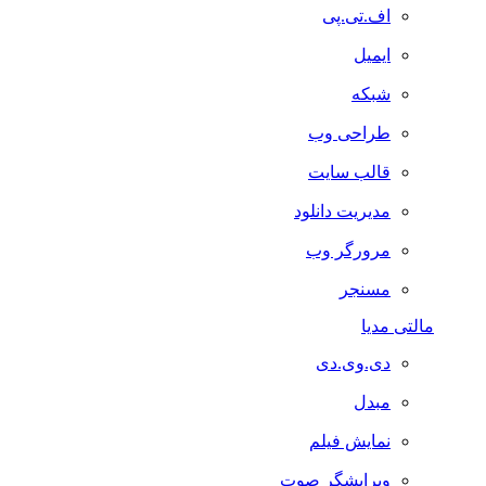
اف.تی.پی
ایمیل
شبکه
طراحی وب
قالب سایت
مدیریت دانلود
مرورگر وب
مسنجر
مالتی مدیا
دی.وی.دی
مبدل
نمایش فیلم
ویرایشگر صوت