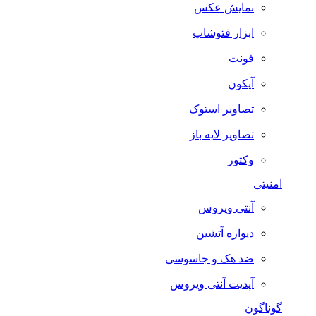
نمایش عکس
ابزار فتوشاپ
فونت
آیکون
تصاویر استوک
تصاویر لایه باز
وکتور
امنیتی
آنتی ویروس
دیواره آتشین
ضد هک و جاسوسی
آپدیت آنتی ویروس
گوناگون