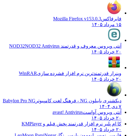
فایرفاکس
Mozilla Firefox v153.0.3
۱۵ مرداد ۱۴۰۵
آنتی ویروس معروف و قدرتمند NOD32
NOD32 Antivirus
۲۰ خرداد ۱۴۰۵
وینرار قدرتمندترین نرم افزار فشرده سازی
WinRAR
۲۰ خرداد ۱۴۰۵
دیکشنری بابیلون NG - فرهنگ لغت کامپیوتر
Babylon Pro NG
۷ دی ۱۴۰۴
آنتی ویروس آواست
avast! Antivirus
۲۰ خرداد ۱۴۰۵
کا ام پلیر نرم افزار قدرتمند پخش فیلم و
KMPlayer
۲۰ خرداد ۱۴۰۵
فارسی نویس لیومون پارسی نگار
LeoMoon ParsiNegar