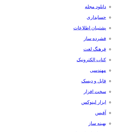
دانلود مجله
حسابداری
پشتیبان اطلاعات
فشرده ساز
فرهنگ لغت
کتاب الکترونیک
مهندسی
فایل و دیسک
سخت افزار
ابزار لینوکس
آفیس
بهینه ساز