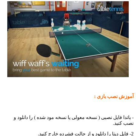
ش نصب بازی :
دا فایل نصبی ( نسخه معولی یا نسخه مود شده ) را دانلود و
نید.