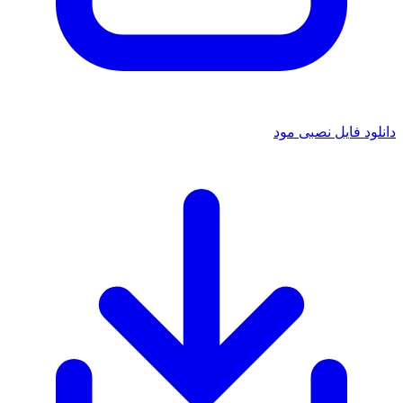
د فایل نصبی مود