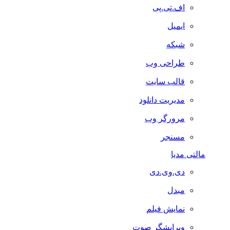
اف.تی.پی
ایمیل
شبکه
طراحی وب
قالب سایت
مدیریت دانلود
مرورگر وب
مسنجر
مالتی مدیا
دی.وی.دی
مبدل
نمایش فیلم
ویرایشگر صوت