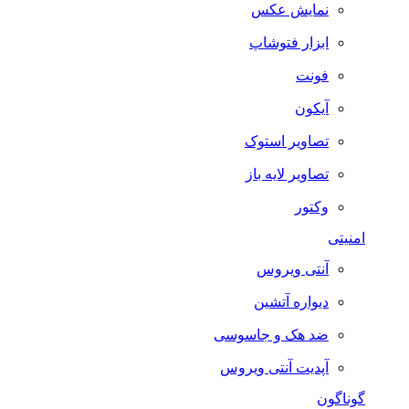
نمایش عکس
ابزار فتوشاپ
فونت
آیکون
تصاویر استوک
تصاویر لایه باز
وکتور
امنیتی
آنتی ویروس
دیواره آتشین
ضد هک و جاسوسی
آپدیت آنتی ویروس
گوناگون