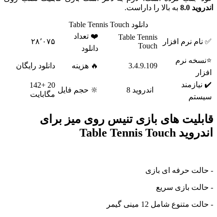
8.0
به بالا را داراست.
دانلود Table Tennis Touch
❤️ تعداد
Table Tennis
 نرم افزار
۲۸٬۰۷۵
Touch
دانلود
ه نرم
3.4.9.109
🔥 هزینه
دانلود رایگان
ازمند
20 +142
اندروید 8
🔆 حجم فایل
مگابایت
م
لیت های بازی تنیس روی میز برای
Table Tennis To
ت حرفه ای بازی
ت
بازی
سریع
تنوع شامل 12 مینی گیمر