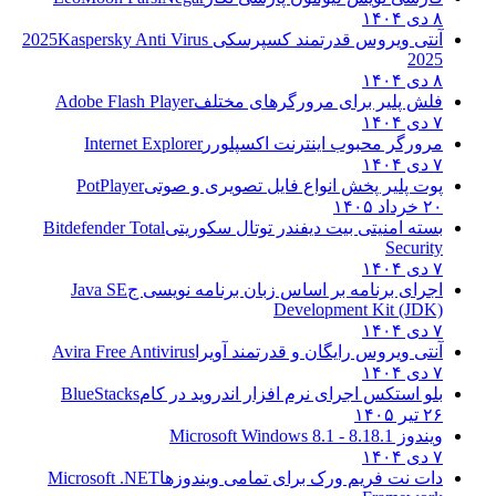
۸ دی ۱۴۰۴
آنتی ویروس قدرتمند کسپرسکی 2025
Kaspersky Anti Virus
2025
۸ دی ۱۴۰۴
فلش پلیر برای مرورگرهای مختلف
Adobe Flash Player
۷ دی ۱۴۰۴
مرورگر محبوب اینترنت اکسپلورر
Internet Explorer
۷ دی ۱۴۰۴
پوت پلیر پخش انواع فایل تصویری و صوتی
PotPlayer
۲۰ خرداد ۱۴۰۵
بسته امنیتی بیت دیفندر توتال سکوریتی
Bitdefender Total
Security
۷ دی ۱۴۰۴
اجرای برنامه بر اساس زبان برنامه نویسی ج
Java SE
Development Kit (JDK)
۷ دی ۱۴۰۴
آنتی ویروس رایگان و قدرتمند آویرا
Avira Free Antivirus
۷ دی ۱۴۰۴
بلو استکس اجرای نرم افزار اندروید در کام
BlueStacks
۲۶ تیر ۱۴۰۵
ویندوز 8.1
8.1 - Microsoft Windows 8.1
۷ دی ۱۴۰۴
دات نت فریم ورک برای تمامی ویندوزها
Microsoft .NET