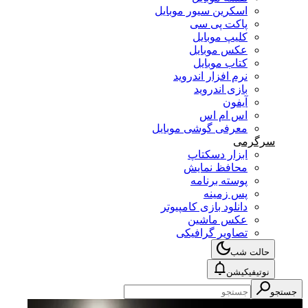
اسکرین سیور موبایل
پاکت پی سی
کلیپ موبایل
عکس موبایل
کتاب موبایل
نرم افزار اندروید
بازی اندروید
آیفون
اس ام اس
معرفی گوشی موبایل
سرگرمی
ابزار دسکتاپ
محافظ نمایش
پوسته برنامه
پس زمینه
دانلود بازی کامپیوتر
عکس ماشین
تصاویر گرافیکی
حالت شب
نوتیفیکیشن
جستجو