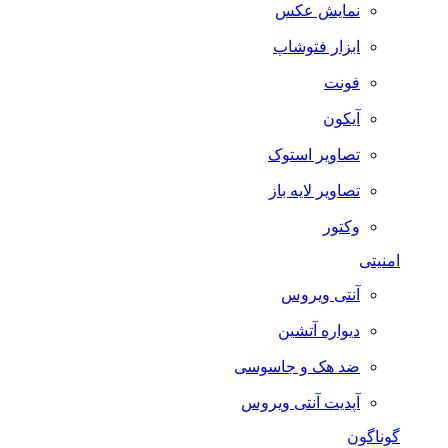
نمایش عکس
ابزار فتوشاپ
فونت
آیکون
تصاویر استوک
تصاویر لایه باز
وکتور
امنیتی
آنتی ویروس
دیواره آتشین
ضد هک و جاسوسی
آپدیت آنتی ویروس
گوناگون