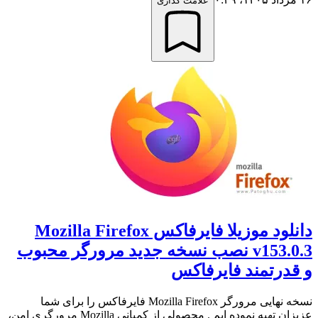
علامت گذاری
دانلود موزیلا فایرفاکس Mozilla Firefox
v153.0.3 نصب نسخه جدید مرورگر محبوب
و قدرتمند فایرفاکس
نسخه نهایی مرورگر Mozilla Firefox فایرفاکس را برای شما
عزیزان تهیه نموده ایم . محصولی از کمپانی Mozilla مرورگری امن،