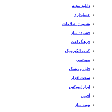
دانلود مجله
حسابداری
پشتیبان اطلاعات
فشرده ساز
فرهنگ لغت
کتاب الکترونیک
مهندسی
فایل و دیسک
سخت افزار
ابزار لینوکس
آفیس
بهینه ساز