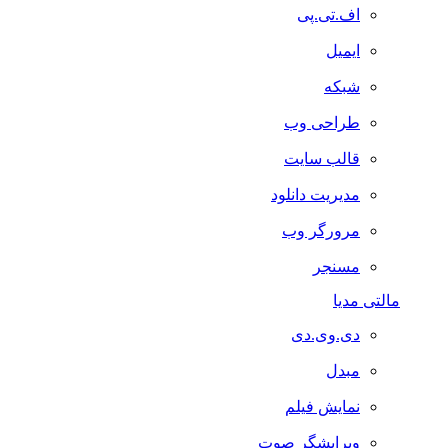
اف.تی.پی
ایمیل
شبکه
طراحی وب
قالب سایت
مدیریت دانلود
مرورگر وب
مسنجر
مالتی مدیا
دی.وی.دی
مبدل
نمایش فیلم
ویرایشگر صوت