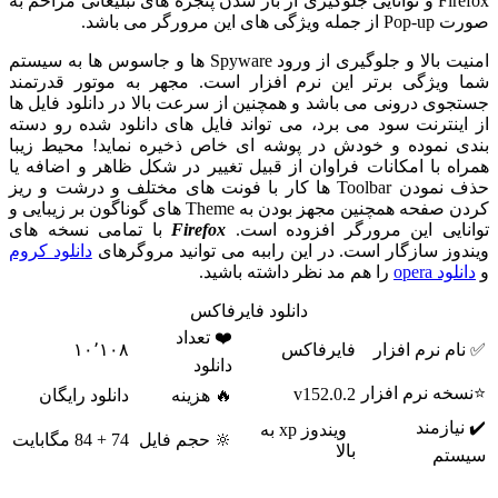
Firefox و توانایی جلوگیری از باز شدن پنجره های تبلیغاتی مزاحم به
صورت Pop-up از جمله ویژگی های این مرورگر می باشد.
امنیت بالا و جلوگیری از ورود Spyware ها و جاسوس ها به سیستم
شما ویژگی برتر این نرم افزار است. مجهر به موتور قدرتمند
جستجوی درونی می باشد و همچنین از سرعت بالا در دانلود فایل ها
از اینترنت سود می برد، می تواند فایل های دانلود شده رو دسته
بندی نموده و خودش در پوشه ای خاص ذخیره نماید! محیط زیبا
همراه با امکانات فراوان از قبیل تغییر در شکل ظاهر و اضافه یا
حذف نمودن Toolbar ها کار با فونت های مختلف و درشت و ریز
کردن صفحه همچنین مجهز بودن به Theme های گوناگون بر زیبایی و
توانایی این مرورگر افزوده است.
Firefox
با تمامی نسخه های
ویندوز سازگار است. در این راببه می توانید مروگرهای
دانلود کروم
و
دانلود opera
را هم مد نظر داشته باشید.
دانلود فایرفاکس
❤️ تعداد
✅ نام نرم افزار
فایرفاکس
۱۰٬۱۰۸
دانلود
⭐نسخه نرم افزار
v152.0.2
🔥 هزینه
دانلود رایگان
✔️ نیازمند
ویندوز xp به
🔆 حجم فایل
74 + 84 مگابایت
بالا
سیستم