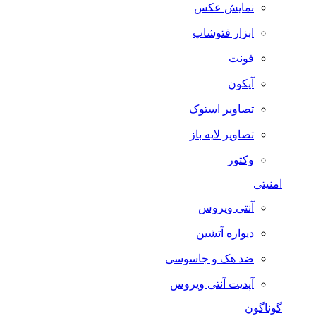
نمایش عکس
ابزار فتوشاپ
فونت
آیکون
تصاویر استوک
تصاویر لایه باز
وکتور
امنیتی
آنتی ویروس
دیواره آتشین
ضد هک و جاسوسی
آپدیت آنتی ویروس
گوناگون