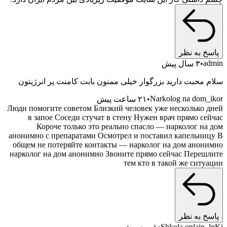
پاسخ به نظر
admin
۳ سال پیش
سلام محبت دارید بزرگوار خیلی ممنون بابت کامنت پر انرژیتون
Narkolog na dom_ikor
۲۱ ساعت پیش
Люди помогите советом Близкий человек уже несколько дней
в запое Соседи стучат в стену Нужен врач прямо сейчас
Короче только это реально спасло — нарколог на дом
анонимно с препаратами Осмотрел и поставил капельницу В
общем не потеряйте контакты — нарколог на дом анонимно
нарколог на дом анонимно Звоните прямо сейчас Перешлите
тем кто в такой же ситуации
پاسخ به نظر
Shkola onlain_lqKi