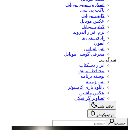
اسکرین سیور موبایل
پاکت پی سی
کلیپ موبایل
عکس موبایل
کتاب موبایل
نرم افزار اندروید
بازی اندروید
آیفون
اس ام اس
معرفی گوشی موبایل
سرگرمی
ابزار دسکتاپ
محافظ نمایش
پوسته برنامه
پس زمینه
دانلود بازی کامپیوتر
عکس ماشین
تصاویر گرافیکی
حالت شب
نوتیفیکیشن
جستجو