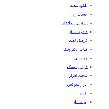
دانلود مجله
حسابداری
پشتیبان اطلاعات
فشرده ساز
فرهنگ لغت
کتاب الکترونیک
مهندسی
فایل و دیسک
سخت افزار
ابزار لینوکس
آفیس
بهینه ساز