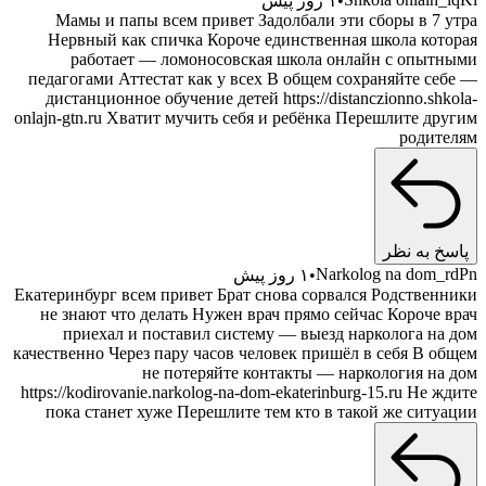
۱ روز پیش
Мамы и папы всем привет Задолбали эти сборы в 7 утра
Нервный как спичка Короче единственная школа которая
работает — ломоносовская школа онлайн с опытными
педагогами Аттестат как у всех В общем сохраняйте себе —
дистанционное обучение детей https://distanczionno.shkola-
onlajn-gtn.ru Хватит мучить себя и ребёнка Перешлите другим
родителям
پاسخ به نظر
Narkolog na dom_rdPn
۱ روز پیش
Екатеринбург всем привет Брат снова сорвался Родственники
не знают что делать Нужен врач прямо сейчас Короче врач
приехал и поставил систему — выезд нарколога на дом
качественно Через пару часов человек пришёл в себя В общем
не потеряйте контакты — наркология на дом
https://kodirovanie.narkolog-na-dom-ekaterinburg-15.ru Не ждите
пока станет хуже Перешлите тем кто в такой же ситуации