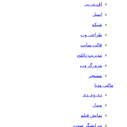
اف.تی.پی
ایمیل
شبکه
طراحی وب
قالب سایت
مدیریت دانلود
مرورگر وب
مسنجر
مالتی مدیا
دی.وی.دی
مبدل
نمایش فیلم
ویرایشگر صوت