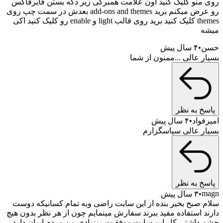
روی منو کلیک کنید اون علامت همبرگی زیر دکه بستن فایرفاکس
رو عرض میکنم برید add-ons and themes بعدش در سمت چپ روی
themes کلیک کنید برید روی قالب light و enable رو کلیک کنید اکی
میشه
حسن
۴ سال پیش
بسیار عالی ...ممنون از شما
پاسخ به نظر
امیرفواد
۴ سال پیش
بسیار عالی سپاسگزارم
پاسخ به نظر
magn
۳ سال پیش
سلام صبح بخیر بنده از این سایت راضی وبه تمام کسانیکه دوست
دارند استفاده مفید ببرند سفارش مینمایم چون از هر نظر بدون هیچ
چشم داشتی کار این سایت موفقیت رپزیادی بین مردم ایران دارد.