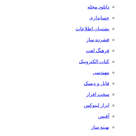
دانلود مجله
حسابداری
پشتیبان اطلاعات
فشرده ساز
فرهنگ لغت
کتاب الکترونیک
مهندسی
فایل و دیسک
سخت افزار
ابزار لینوکس
آفیس
بهینه ساز