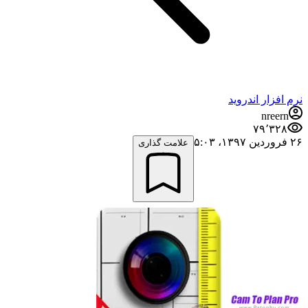
نرم افزار اندروید
nreern
۷۹٬۳۲۸
۲۶ فروردین ۱۳۹۷،‏ ۵:۰۳
علامت گذاری