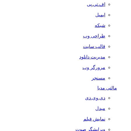
اف.تی.پی
ایمیل
شبکه
طراحی وب
قالب سایت
مدیریت دانلود
مرورگر وب
مسنجر
مالتی مدیا
دی.وی.دی
مبدل
نمایش فیلم
ویرایشگر صوت