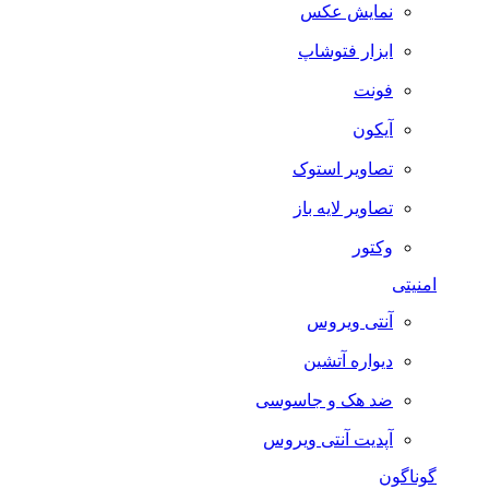
نمایش عکس
ابزار فتوشاپ
فونت
آیکون
تصاویر استوک
تصاویر لایه باز
وکتور
امنیتی
آنتی ویروس
دیواره آتشین
ضد هک و جاسوسی
آپدیت آنتی ویروس
گوناگون