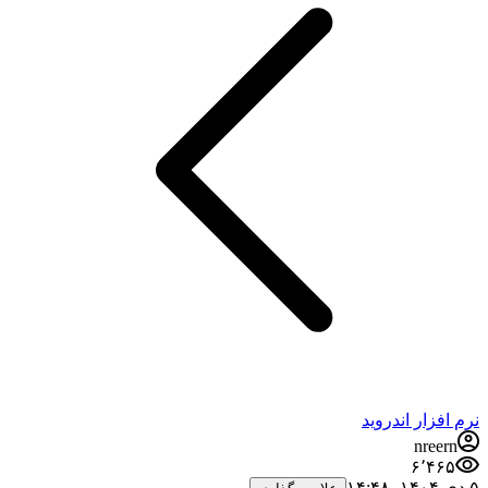
نرم افزار اندروید
nreern
۶٬۴۶۵
۵ دی ۱۴۰۴،‏ ۱۴:۴۸