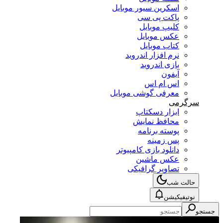
اسکرین سیور موبایل
پاکت پی سی
کلیپ موبایل
عکس موبایل
کتاب موبایل
نرم افزار اندروید
بازی اندروید
آیفون
اس ام اس
معرفی گوشی موبایل
سرگرمی
ابزار دسکتاپ
محافظ نمایش
پوسته برنامه
پس زمینه
دانلود بازی کامپیوتر
عکس ماشین
تصاویر گرافیکی
حالت شب
نوتیفیکیشن
جستجو