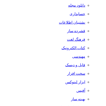
دانلود مجله
حسابداری
پشتیبان اطلاعات
فشرده ساز
فرهنگ لغت
کتاب الکترونیک
مهندسی
فایل و دیسک
سخت افزار
ابزار لینوکس
آفیس
بهینه ساز