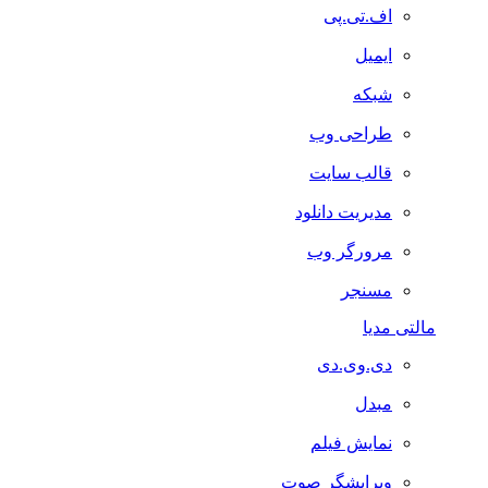
اف.تی.پی
ایمیل
شبکه
طراحی وب
قالب سایت
مدیریت دانلود
مرورگر وب
مسنجر
مالتی مدیا
دی.وی.دی
مبدل
نمایش فیلم
ویرایشگر صوت