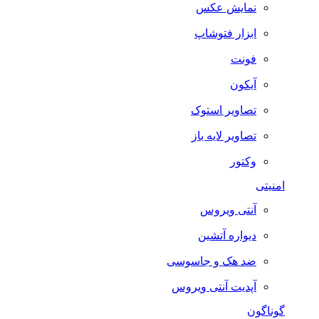
نمایش عکس
ابزار فتوشاپ
فونت
آیکون
تصاویر استوک
تصاویر لایه باز
وکتور
امنیتی
آنتی ویروس
دیواره آتشین
ضد هک و جاسوسی
آپدیت آنتی ویروس
گوناگون