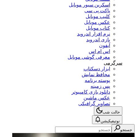
اسکرین سیور موبایل
پاکت پی سی
کلیپ موبایل
عکس موبایل
کتاب موبایل
نرم افزار اندروید
بازی اندروید
آیفون
اس ام اس
معرفی گوشی موبایل
سرگرمی
ابزار دسکتاپ
محافظ نمایش
پوسته برنامه
پس زمینه
دانلود بازی کامپیوتر
عکس ماشین
تصاویر گرافیکی
حالت شب
نوتیفیکیشن
جستجو