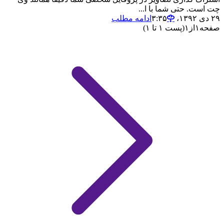
چت است. حتی شما با ا...
۲۹ دی ۱۳۹۲،‏ ۳:۳۵
ادامه مطلب
صفحه
۱
از
۱
(پست ۱ تا ۱)