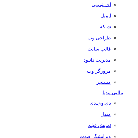
اف.تی.پی
ایمیل
شبکه
طراحی وب
قالب سایت
مدیریت دانلود
مرورگر وب
مسنجر
مالتی مدیا
دی.وی.دی
مبدل
نمایش فیلم
ویرایشگر صوت