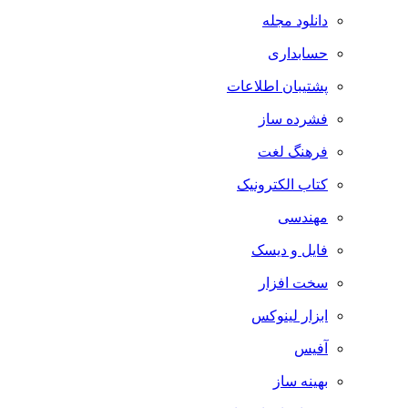
دانلود مجله
حسابداری
پشتیبان اطلاعات
فشرده ساز
فرهنگ لغت
کتاب الکترونیک
مهندسی
فایل و دیسک
سخت افزار
ابزار لینوکس
آفیس
بهینه ساز