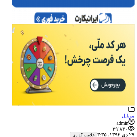
یل
admi
۳۹٬۸۴
علامت گذاری