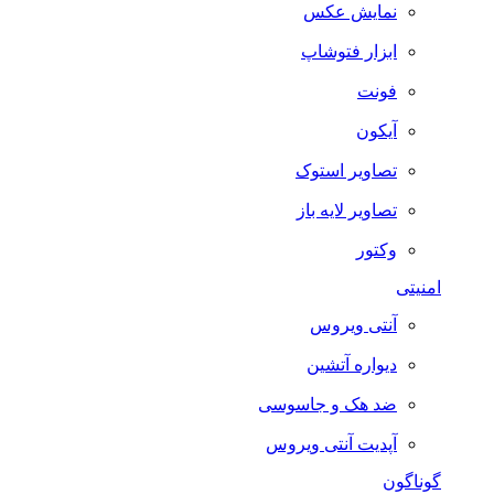
نمایش عکس
ابزار فتوشاپ
فونت
آیکون
تصاویر استوک
تصاویر لایه باز
وکتور
امنیتی
آنتی ویروس
دیواره آتشین
ضد هک و جاسوسی
آپدیت آنتی ویروس
گوناگون