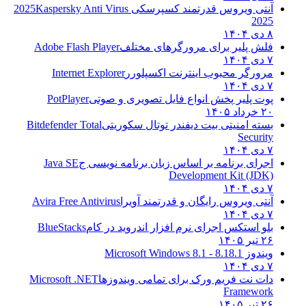
آنتی ویروس قدرتمند کسپرسکی 2025
Kaspersky Anti Virus
2025
۸ دی ۱۴۰۴
فلش پلیر برای مرورگرهای مختلف
Adobe Flash Player
۷ دی ۱۴۰۴
مرورگر محبوب اینترنت اکسپلورر
Internet Explorer
۷ دی ۱۴۰۴
پوت پلیر پخش انواع فایل تصویری و صوتی
PotPlayer
۲۰ خرداد ۱۴۰۵
بسته امنیتی بیت دیفندر توتال سکوریتی
Bitdefender Total
Security
۷ دی ۱۴۰۴
اجرای برنامه بر اساس زبان برنامه نویسی ج
Java SE
Development Kit (JDK)
۷ دی ۱۴۰۴
آنتی ویروس رایگان و قدرتمند آویرا
Avira Free Antivirus
۷ دی ۱۴۰۴
بلو استکس اجرای نرم افزار اندروید در کام
BlueStacks
۲۶ تیر ۱۴۰۵
ویندوز 8.1
8.1 - Microsoft Windows 8.1
۷ دی ۱۴۰۴
دات نت فریم ورک برای تمامی ویندوزها
Microsoft .NET
Framework
۲۶ تیر ۱۴۰۵