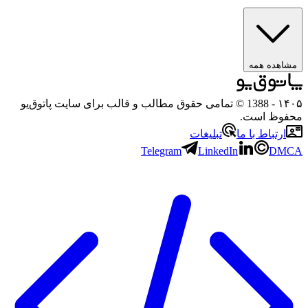
هده همه
۱
- 1388 © تمامی حقوق مطالب و قالب برای سایت پاتوق‌یو
وظ است.
رتباط با ما
تبلیغات
Telegram
LinkedIn
D