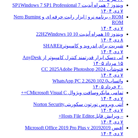
ویندوز 7 همراه آپدیت 7 SP1
Windows 7 SP1 Professional
۷ دی ۱۴۰۴
ROM - برنامه نرو | ابزار رایت حرفه ای و
Nero Burning
ROM
۷ دی ۱۴۰۴
ویندوز 10 همراه آپدیت 10 22H2
Windows 10
۸ دی ۱۴۰۴
شیریت برای اندروید و کامپیوتر
SHAREit
۷ دی ۱۴۰۴
انی دسک ابزار قدرتمند کنترل کامپیوتر از
AnyDesk
۱۵ مرداد ۱۴۰۵
فتوشاپ CC 2025
Adobe Photoshop 2024
۷ دی ۱۴۰۴
واتساپ
WhatsApp PC 2.2620.102.0
۲۰ خرداد ۱۴۰۵
تمامی مایکروسافت ویژوال C
Microsoft Visual C++
۷ دی ۱۴۰۴
آنتی ویروس نورتون سکوریتی
Norton Security
۷ دی ۱۴۰۴
– ویرایش فایل
Hosts File Editor+
۷ دی ۱۴۰۴
آفیس 2019
2019 Microsoft Office 2019 Pro Plus v
۷ دی ۱۴۰۴