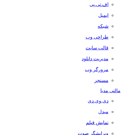
اف.تی.پی
ایمیل
شبکه
طراحی وب
قالب سایت
مدیریت دانلود
مرورگر وب
مسنجر
مالتی مدیا
دی.وی.دی
مبدل
نمایش فیلم
ویرایشگر صوت