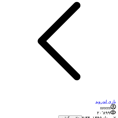
بازی اندروید
nreern
۲۰٬۸۹۹
۷ مرداد ۱۳۹۵،‏ ۲:۳۴