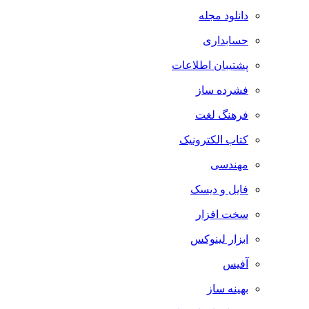
دانلود مجله
حسابداری
پشتیبان اطلاعات
فشرده ساز
فرهنگ لغت
کتاب الکترونیک
مهندسی
فایل و دیسک
سخت افزار
ابزار لینوکس
آفیس
بهینه ساز