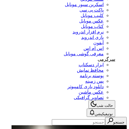
اسکرین سیور موبایل
پاکت پی سی
کلیپ موبایل
عکس موبایل
کتاب موبایل
نرم افزار اندروید
بازی اندروید
آیفون
اس ام اس
معرفی گوشی موبایل
سرگرمی
ابزار دسکتاپ
محافظ نمایش
پوسته برنامه
پس زمینه
دانلود بازی کامپیوتر
عکس ماشین
تصاویر گرافیکی
حالت شب
نوتیفیکیشن
جستجو