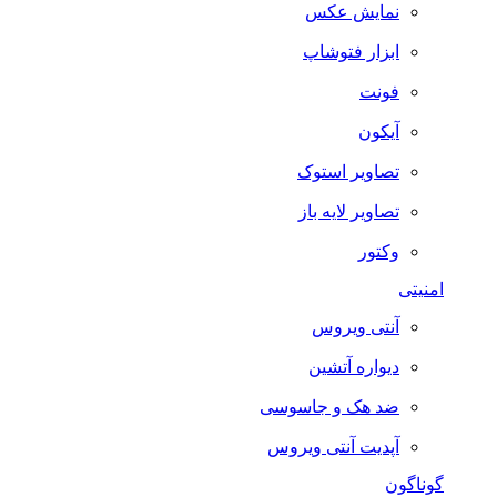
نمایش عکس
ابزار فتوشاپ
فونت
آیکون
تصاویر استوک
تصاویر لایه باز
وکتور
امنیتی
آنتی ویروس
دیواره آتشین
ضد هک و جاسوسی
آپدیت آنتی ویروس
گوناگون