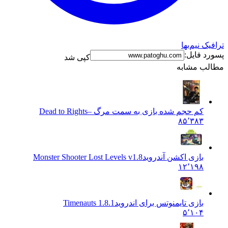
نیم‌بها
فایل:
کپی شد
 مشابه
کم حجم شده بازی به سمت مرگ –
Dead to Rights
۸۵٬۳۸۳
بازی اکشن آندروید
Monster Shooter Lost Levels v1.8
۱۲٬۱۹۸
بازی تایمنوتس برای اندروید
1.8.1 Timenauts
۵٬۱۰۴