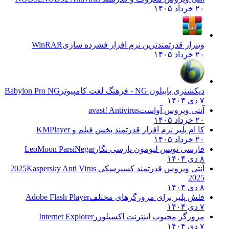
۲۰ خرداد ۱۴۰۵
وینرار قدرتمندترین نرم افزار فشرده سازی
WinRAR
۲۰ خرداد ۱۴۰۵
دیکشنری بابیلون NG - فرهنگ لغت کامپیوتر
Babylon Pro NG
۷ دی ۱۴۰۴
آنتی ویروس آواست
avast! Antivirus
۲۰ خرداد ۱۴۰۵
کا ام پلیر نرم افزار قدرتمند پخش فیلم و
KMPlayer
۲۰ خرداد ۱۴۰۵
فارسی نویس لیومون پارسی نگار
LeoMoon ParsiNegar
۸ دی ۱۴۰۴
آنتی ویروس قدرتمند کسپرسکی 2025
Kaspersky Anti Virus
2025
۸ دی ۱۴۰۴
فلش پلیر برای مرورگرهای مختلف
Adobe Flash Player
۷ دی ۱۴۰۴
مرورگر محبوب اینترنت اکسپلورر
Internet Explorer
۷ دی ۱۴۰۴