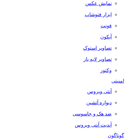
نمایش عکس
ابزار فتوشاپ
فونت
آیکون
تصاویر استوک
تصاویر لایه باز
وکتور
امنیتی
آنتی ویروس
دیواره آتشین
ضد هک و جاسوسی
آپدیت آنتی ویروس
گوناگون