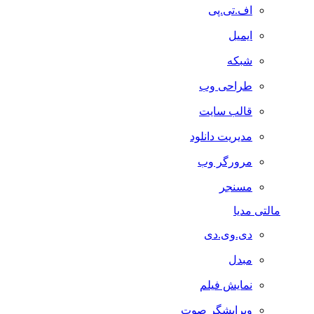
اف.تی.پی
ایمیل
شبکه
طراحی وب
قالب سایت
مدیریت دانلود
مرورگر وب
مسنجر
مالتی مدیا
دی.وی.دی
مبدل
نمایش فیلم
ویرایشگر صوت