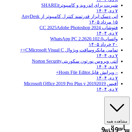
شیریت برای اندروید و کامپیوتر
SHAREit
۷ دی ۱۴۰۴
انی دسک ابزار قدرتمند کنترل کامپیوتر از
AnyDesk
۱۵ مرداد ۱۴۰۵
فتوشاپ CC 2025
Adobe Photoshop 2024
۷ دی ۱۴۰۴
واتساپ
WhatsApp PC 2.2620.102.0
۲۰ خرداد ۱۴۰۵
تمامی مایکروسافت ویژوال C
Microsoft Visual C++
۷ دی ۱۴۰۴
آنتی ویروس نورتون سکوریتی
Norton Security
۷ دی ۱۴۰۴
– ویرایش فایل
Hosts File Editor+
۷ دی ۱۴۰۴
آفیس 2019
2019 Microsoft Office 2019 Pro Plus v
۷ دی ۱۴۰۴
ه همه