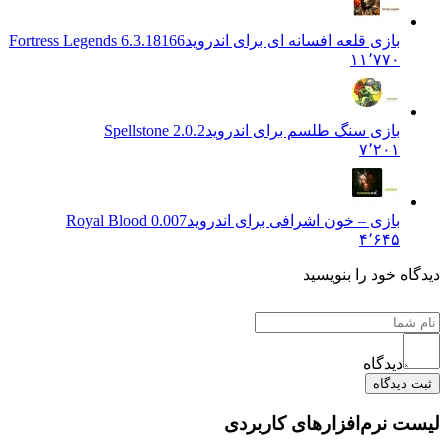
بازی قلعه افسانه ای برای اندروید
6.3.18166 Fortress Legends
۱۱٬۷۷۰
بازی سنگ طلسم برای اندروید
2.0.2 Spellstone
۷٬۲۰۱
بازی – خون اشرافی برای اندروید
Royal Blood 0.007
۴٬۶۴۵
 خود را بنویسید
دیدگاه
یدگاه
نرم‌افزارهای کاربردی