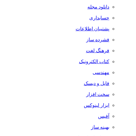
دانلود مجله
حسابداری
پشتیبان اطلاعات
فشرده ساز
فرهنگ لغت
کتاب الکترونیک
مهندسی
فایل و دیسک
سخت افزار
ابزار لینوکس
آفیس
بهینه ساز