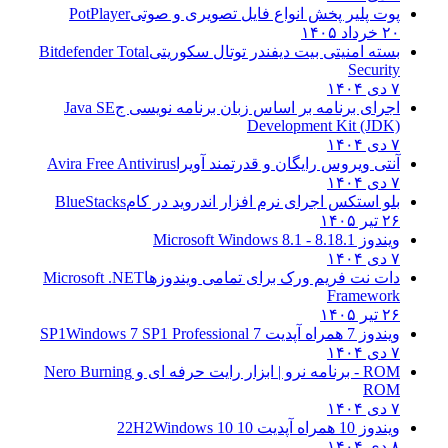
پوت پلیر پخش انواع فایل تصویری و صوتی
PotPlayer
۲۰ خرداد ۱۴۰۵
بسته امنیتی بیت دیفندر توتال سکوریتی
Bitdefender Total
Security
۷ دی ۱۴۰۴
اجرای برنامه بر اساس زبان برنامه نویسی ج
Java SE
Development Kit (JDK)
۷ دی ۱۴۰۴
آنتی ویروس رایگان و قدرتمند آویرا
Avira Free Antivirus
۷ دی ۱۴۰۴
بلو استکس اجرای نرم افزار اندروید در کام
BlueStacks
۲۶ تیر ۱۴۰۵
ویندوز 8.1
8.1 - Microsoft Windows 8.1
۷ دی ۱۴۰۴
دات نت فریم ورک برای تمامی ویندوزها
Microsoft .NET
Framework
۲۶ تیر ۱۴۰۵
ویندوز 7 همراه آپدیت 7 SP1
Windows 7 SP1 Professional
۷ دی ۱۴۰۴
ROM - برنامه نرو | ابزار رایت حرفه ای و
Nero Burning
ROM
۷ دی ۱۴۰۴
ویندوز 10 همراه آپدیت 10 22H2
Windows 10
۸ دی ۱۴۰۴