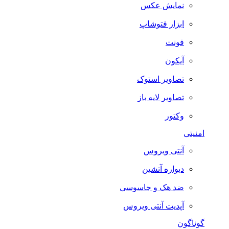
نمایش عکس
ابزار فتوشاپ
فونت
آیکون
تصاویر استوک
تصاویر لایه باز
وکتور
امنیتی
آنتی ویروس
دیواره آتشین
ضد هک و جاسوسی
آپدیت آنتی ویروس
گوناگون