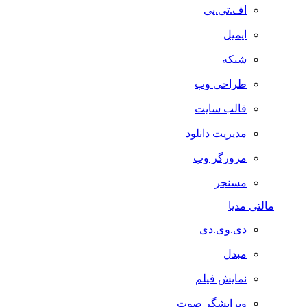
اف.تی.پی
ایمیل
شبکه
طراحی وب
قالب سایت
مدیریت دانلود
مرورگر وب
مسنجر
مالتی مدیا
دی.وی.دی
مبدل
نمایش فیلم
ویرایشگر صوت