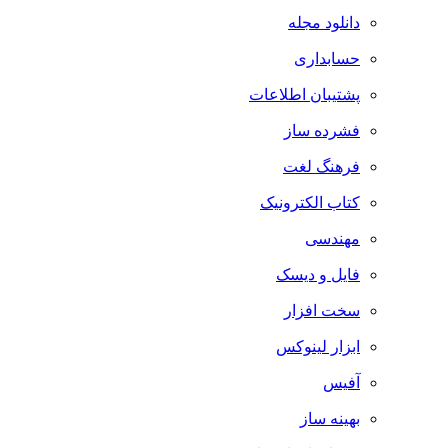
دانلود مجله
حسابداری
پشتیبان اطلاعات
فشرده ساز
فرهنگ لغت
کتاب الکترونیک
مهندسی
فایل و دیسک
سخت افزار
ابزار لینوکس
آفیس
بهینه ساز