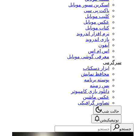
اسکرین سیور موبایل
پاکت پی سی
کلیپ موبایل
عکس موبایل
کتاب موبایل
نرم افزار اندروید
بازی اندروید
آیفون
اس ام اس
معرفی گوشی موبایل
سرگرمی
ابزار دسکتاپ
محافظ نمایش
پوسته برنامه
پس زمینه
دانلود بازی کامپیوتر
عکس ماشین
تصاویر گرافیکی
حالت شب
نوتیفیکیشن
جستجو