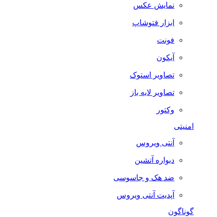
نمایش عکس
ابزار فتوشاپ
فونت
آیکون
تصاویر استوک
تصاویر لایه باز
وکتور
امنیتی
آنتی ویروس
دیواره آتشین
ضد هک و جاسوسی
آپدیت آنتی ویروس
گوناگون