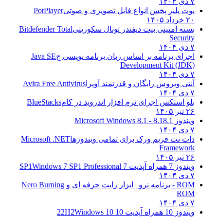
۷ دی ۱۴۰۴
پوت پلیر پخش انواع فایل تصویری و صوتی
PotPlayer
۲۰ خرداد ۱۴۰۵
بسته امنیتی بیت دیفندر توتال سکوریتی
Bitdefender Total
Security
۷ دی ۱۴۰۴
اجرای برنامه بر اساس زبان برنامه نویسی ج
Java SE
Development Kit (JDK)
۷ دی ۱۴۰۴
آنتی ویروس رایگان و قدرتمند آویرا
Avira Free Antivirus
۷ دی ۱۴۰۴
بلو استکس اجرای نرم افزار اندروید در کام
BlueStacks
۲۶ تیر ۱۴۰۵
ویندوز 8.1
8.1 - Microsoft Windows 8.1
۷ دی ۱۴۰۴
دات نت فریم ورک برای تمامی ویندوزها
Microsoft .NET
Framework
۲۶ تیر ۱۴۰۵
ویندوز 7 همراه آپدیت 7 SP1
Windows 7 SP1 Professional
۷ دی ۱۴۰۴
ROM - برنامه نرو | ابزار رایت حرفه ای و
Nero Burning
ROM
۷ دی ۱۴۰۴
ویندوز 10 همراه آپدیت 10 22H2
Windows 10