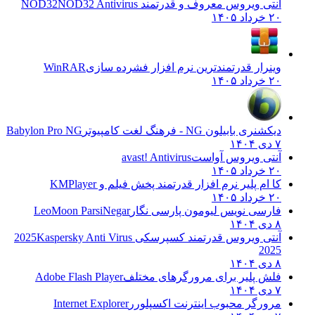
آنتی ویروس معروف و قدرتمند NOD32
NOD32 Antivirus
۲۰ خرداد ۱۴۰۵
وینرار قدرتمندترین نرم افزار فشرده سازی
WinRAR
۲۰ خرداد ۱۴۰۵
دیکشنری بابیلون NG - فرهنگ لغت کامپیوتر
Babylon Pro NG
۷ دی ۱۴۰۴
آنتی ویروس آواست
avast! Antivirus
۲۰ خرداد ۱۴۰۵
کا ام پلیر نرم افزار قدرتمند پخش فیلم و
KMPlayer
۲۰ خرداد ۱۴۰۵
فارسی نویس لیومون پارسی نگار
LeoMoon ParsiNegar
۸ دی ۱۴۰۴
آنتی ویروس قدرتمند کسپرسکی 2025
Kaspersky Anti Virus
2025
۸ دی ۱۴۰۴
فلش پلیر برای مرورگرهای مختلف
Adobe Flash Player
۷ دی ۱۴۰۴
مرورگر محبوب اینترنت اکسپلورر
Internet Explorer