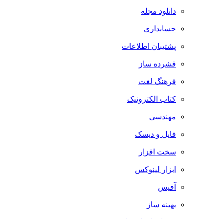
دانلود مجله
حسابداری
پشتیبان اطلاعات
فشرده ساز
فرهنگ لغت
کتاب الکترونیک
مهندسی
فایل و دیسک
سخت افزار
ابزار لینوکس
آفیس
بهینه ساز