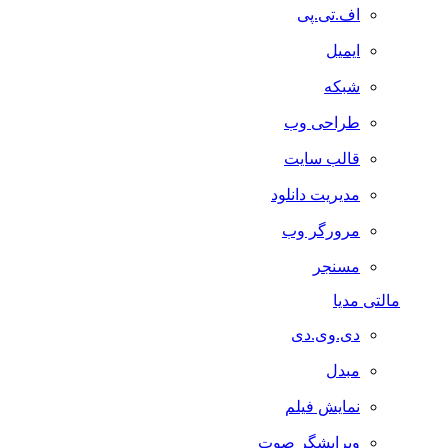
اف.تی.پی
ایمیل
شبکه
طراحی وب
قالب سایت
مدیریت دانلود
مرورگر وب
مسنجر
مالتی مدیا
دی.وی.دی
مبدل
نمایش فیلم
ویرایشگر صوت