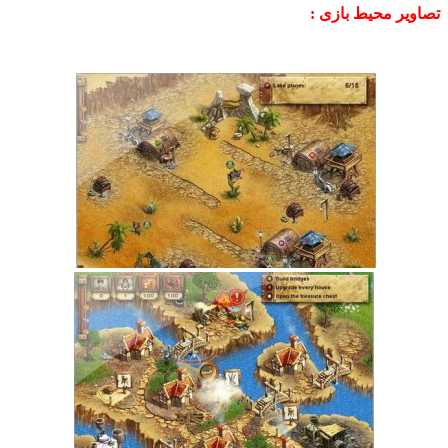
یر محیط بازی :
.
.