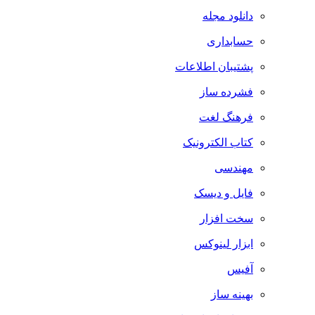
دانلود مجله
حسابداری
پشتیبان اطلاعات
فشرده ساز
فرهنگ لغت
کتاب الکترونیک
مهندسی
فایل و دیسک
سخت افزار
ابزار لینوکس
آفیس
بهینه ساز