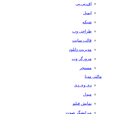
اف.تی.پی
ایمیل
شبکه
طراحی وب
قالب سایت
مدیریت دانلود
مرورگر وب
مسنجر
مالتی مدیا
دی.وی.دی
مبدل
نمایش فیلم
ویرایشگر صوت