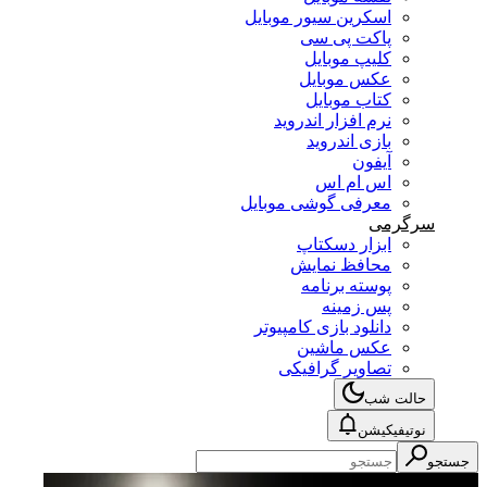
اسکرین سیور موبایل
پاکت پی سی
کلیپ موبایل
عکس موبایل
کتاب موبایل
نرم افزار اندروید
بازی اندروید
آیفون
اس ام اس
معرفی گوشی موبایل
سرگرمی
ابزار دسکتاپ
محافظ نمایش
پوسته برنامه
پس زمینه
دانلود بازی کامپیوتر
عکس ماشین
تصاویر گرافیکی
حالت شب
نوتیفیکیشن
جستجو