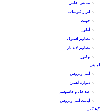
نمایش عکس
ابزار فتوشاپ
فونت
آیکون
تصاویر استوک
تصاویر لایه باز
وکتور
امنیتی
آنتی ویروس
دیواره آتشین
ضد هک و جاسوسی
آپدیت آنتی ویروس
گوناگون