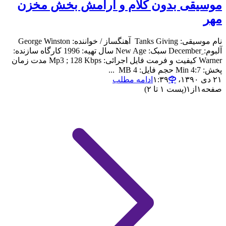
موسیقی بدون کلام و آرامش بخش مخزن
مهر
نام موسیقی: Tanks Giving آهنگساز / خواننده: George Winston
آلبوم: ِDecember سبک: New Age سال تهیه: 1996 کارگاه سازنده:
Warner کیفیت و فرمت فایل اجرائی: Mp3 ; 128 Kbps مدت زمان
پخش: 4:7 Min حجم فایل: 4 MB ...
۲۱ دی ۱۳۹۰،‏ ۱:۳۹
ادامه مطلب
صفحه
۱
از
۱
(پست ۱ تا ۲)