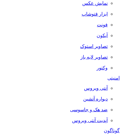
نمایش عکس
ابزار فتوشاپ
فونت
آیکون
تصاویر استوک
تصاویر لایه باز
وکتور
امنیتی
آنتی ویروس
دیواره آتشین
ضد هک و جاسوسی
آپدیت آنتی ویروس
گوناگون