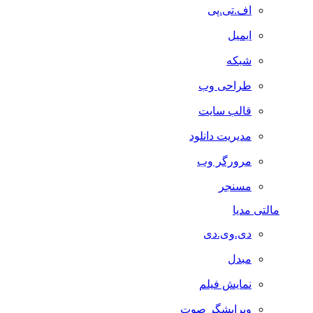
اف.تی.پی
ایمیل
شبکه
طراحی وب
قالب سایت
مدیریت دانلود
مرورگر وب
مسنجر
مالتی مدیا
دی.وی.دی
مبدل
نمایش فیلم
ویرایشگر صوت