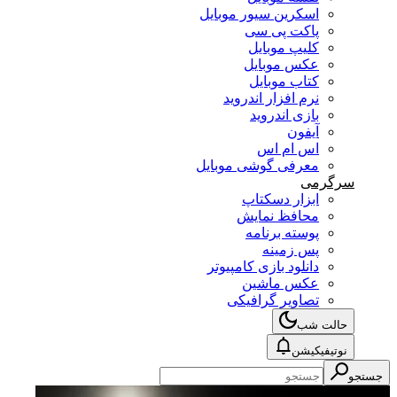
اسکرین سیور موبایل
پاکت پی سی
کلیپ موبایل
عکس موبایل
کتاب موبایل
نرم افزار اندروید
بازی اندروید
آیفون
اس ام اس
معرفی گوشی موبایل
سرگرمی
ابزار دسکتاپ
محافظ نمایش
پوسته برنامه
پس زمینه
دانلود بازی کامپیوتر
عکس ماشین
تصاویر گرافیکی
حالت شب
نوتیفیکیشن
جستجو