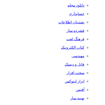
دانلود مجله
حسابداری
پشتیبان اطلاعات
فشرده ساز
فرهنگ لغت
کتاب الکترونیک
مهندسی
فایل و دیسک
سخت افزار
ابزار لینوکس
آفیس
بهینه ساز