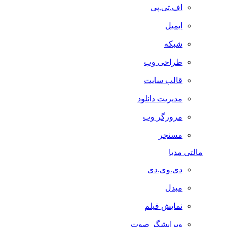
اف.تی.پی
ایمیل
شبکه
طراحی وب
قالب سایت
مدیریت دانلود
مرورگر وب
مسنجر
مالتی مدیا
دی.وی.دی
مبدل
نمایش فیلم
ویرایشگر صوت