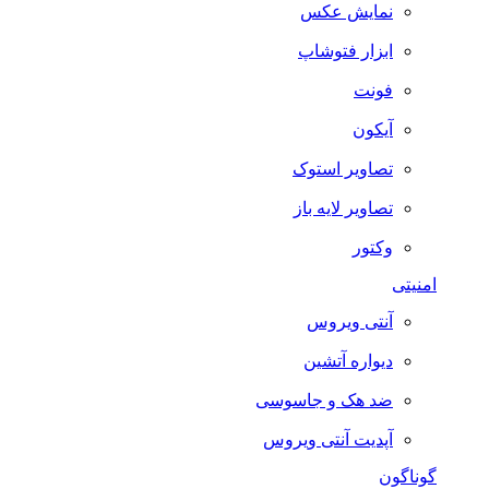
نمایش عکس
ابزار فتوشاپ
فونت
آیکون
تصاویر استوک
تصاویر لایه باز
وکتور
امنیتی
آنتی ویروس
دیواره آتشین
ضد هک و جاسوسی
آپدیت آنتی ویروس
گوناگون