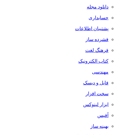
دانلود مجله
حسابداری
پشتیبان اطلاعات
فشرده ساز
فرهنگ لغت
کتاب الکترونیک
مهندسی
فایل و دیسک
سخت افزار
ابزار لینوکس
آفیس
بهینه ساز