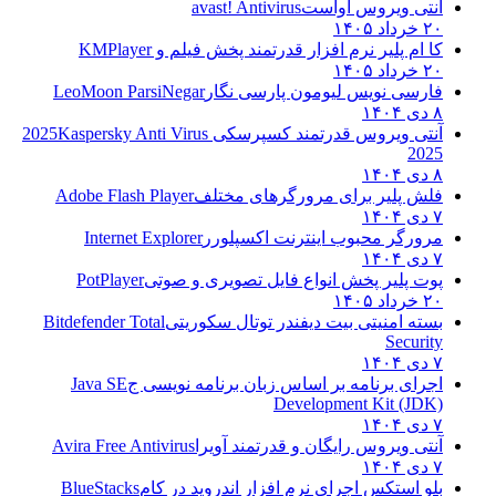
آنتی ویروس آواست
avast! Antivirus
۲۰ خرداد ۱۴۰۵
کا ام پلیر نرم افزار قدرتمند پخش فیلم و
KMPlayer
۲۰ خرداد ۱۴۰۵
فارسی نویس لیومون پارسی نگار
LeoMoon ParsiNegar
۸ دی ۱۴۰۴
آنتی ویروس قدرتمند کسپرسکی 2025
Kaspersky Anti Virus
2025
۸ دی ۱۴۰۴
فلش پلیر برای مرورگرهای مختلف
Adobe Flash Player
۷ دی ۱۴۰۴
مرورگر محبوب اینترنت اکسپلورر
Internet Explorer
۷ دی ۱۴۰۴
پوت پلیر پخش انواع فایل تصویری و صوتی
PotPlayer
۲۰ خرداد ۱۴۰۵
بسته امنیتی بیت دیفندر توتال سکوریتی
Bitdefender Total
Security
۷ دی ۱۴۰۴
اجرای برنامه بر اساس زبان برنامه نویسی ج
Java SE
Development Kit (JDK)
۷ دی ۱۴۰۴
آنتی ویروس رایگان و قدرتمند آویرا
Avira Free Antivirus
۷ دی ۱۴۰۴
بلو استکس اجرای نرم افزار اندروید در کام
BlueStacks