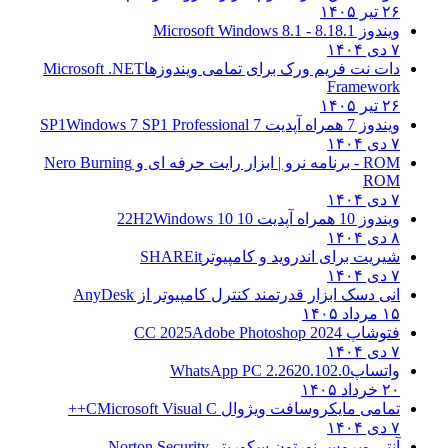
۲۶ تیر ۱۴۰۵
ویندوز 8.1
8.1 - Microsoft Windows 8.1
۷ دی ۱۴۰۴
دات نت فریم ورک برای تمامی ویندوزها
Microsoft .NET
Framework
۲۶ تیر ۱۴۰۵
ویندوز 7 همراه آپدیت 7 SP1
Windows 7 SP1 Professional
۷ دی ۱۴۰۴
ROM - برنامه نرو | ابزار رایت حرفه ای و
Nero Burning
ROM
۷ دی ۱۴۰۴
ویندوز 10 همراه آپدیت 10 22H2
Windows 10
۸ دی ۱۴۰۴
شیریت برای اندروید و کامپیوتر
SHAREit
۷ دی ۱۴۰۴
انی دسک ابزار قدرتمند کنترل کامپیوتر از
AnyDesk
۱۵ مرداد ۱۴۰۵
فتوشاپ CC 2025
Adobe Photoshop 2024
۷ دی ۱۴۰۴
واتساپ
WhatsApp PC 2.2620.102.0
۲۰ خرداد ۱۴۰۵
تمامی مایکروسافت ویژوال C
Microsoft Visual C++
۷ دی ۱۴۰۴
آنتی ویروس نورتون سکوریتی
Norton Security