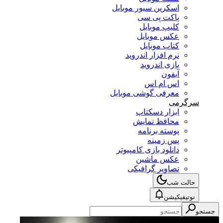
اسکرین سیور موبایل
پاکت پی سی
کلیپ موبایل
عکس موبایل
کتاب موبایل
نرم افزار اندروید
بازی اندروید
آیفون
اس ام اس
معرفی گوشی موبایل
سرگرمی
ابزار دسکتاپ
محافظ نمایش
پوسته برنامه
پس زمینه
دانلود بازی کامپیوتر
عکس ماشین
تصاویر گرافیکی
حالت شب
نوتیفیکیشن
جستجو