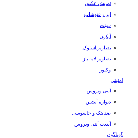
نمایش عکس
ابزار فتوشاپ
فونت
آیکون
تصاویر استوک
تصاویر لایه باز
وکتور
امنیتی
آنتی ویروس
دیواره آتشین
ضد هک و جاسوسی
آپدیت آنتی ویروس
گوناگون