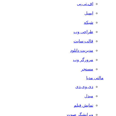
اف.تی.پی
ایمیل
شبکه
طراحی وب
قالب سایت
مدیریت دانلود
مرورگر وب
مسنجر
مالتی مدیا
دی.وی.دی
مبدل
نمایش فیلم
ویرایشگر صوت