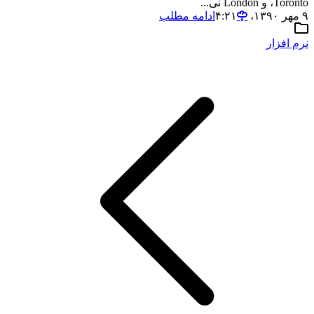
،Toronto و London نی...
۹ مهر ۱۳۹۰،‏ ۴:۲۱
ادامه مطلب
نرم افزار