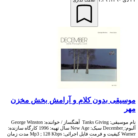
علامت گذاری
موسیقی بدون کلام و آرامش بخش مخزن
مهر
نام موسیقی: Tanks Giving آهنگساز / خواننده: George Winston
آلبوم: ِDecember سبک: New Age سال تهیه: 1996 کارگاه سازنده:
Warner کیفیت و فرمت فایل اجرائی: Mp3 ; 128 Kbps مدت زمان