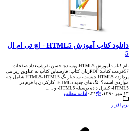
دانلود کتاب آموزش HTML5 - اچ تی ام ال
5
نام کتاب: آموزش HTML5نویسنده: حسن تفرشیتعداد صفحات:
57فرمت کتاب: PDFزبان کتاب: فارسیاین کتاب به عناوین زیر می
پردازد:- HTML5 چیست- ساختار تگ HTML5- HTML5 شامل چه
مواردی است؟- تگ های جدید HTML5- کارکردن با فرم در
HTML5- کنترل داده بوسیله HTML5- و ......
۱۳ مهر ۱۳۹۰،‏ ۰:۳۱
ادامه مطلب
نرم افزار