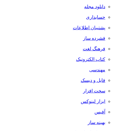
دانلود مجله
حسابداری
پشتیبان اطلاعات
فشرده ساز
فرهنگ لغت
کتاب الکترونیک
مهندسی
فایل و دیسک
سخت افزار
ابزار لینوکس
آفیس
بهینه ساز