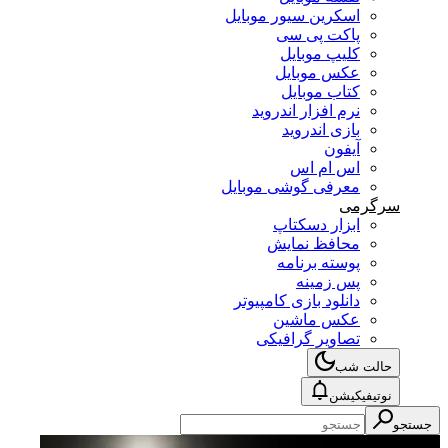
اسکرین سیور موبایل
پاکت پی سی
کلیپ موبایل
عکس موبایل
کتاب موبایل
نرم افزار اندروید
بازی اندروید
آیفون
اس ام اس
معرفی گوشی موبایل
سرگرمی
ابزار دسکتاپ
محافظ نمایش
پوسته برنامه
پس زمینه
دانلود بازی کامپیوتر
عکس ماشین
تصاویر گرافیکی
حالت شب
نوتیفیکیشن
جستجو