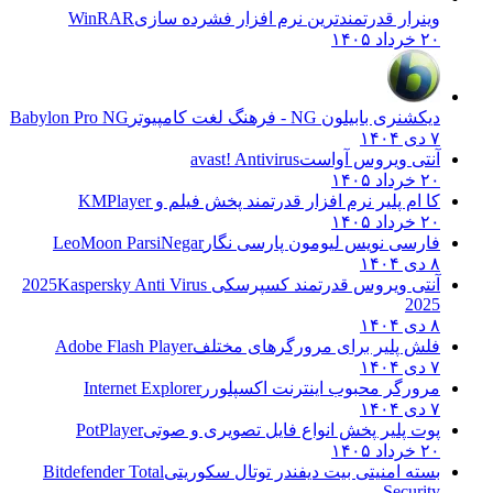
وینرار قدرتمندترین نرم افزار فشرده سازی
WinRAR
۲۰ خرداد ۱۴۰۵
دیکشنری بابیلون NG - فرهنگ لغت کامپیوتر
Babylon Pro NG
۷ دی ۱۴۰۴
آنتی ویروس آواست
avast! Antivirus
۲۰ خرداد ۱۴۰۵
کا ام پلیر نرم افزار قدرتمند پخش فیلم و
KMPlayer
۲۰ خرداد ۱۴۰۵
فارسی نویس لیومون پارسی نگار
LeoMoon ParsiNegar
۸ دی ۱۴۰۴
آنتی ویروس قدرتمند کسپرسکی 2025
Kaspersky Anti Virus
2025
۸ دی ۱۴۰۴
فلش پلیر برای مرورگرهای مختلف
Adobe Flash Player
۷ دی ۱۴۰۴
مرورگر محبوب اینترنت اکسپلورر
Internet Explorer
۷ دی ۱۴۰۴
پوت پلیر پخش انواع فایل تصویری و صوتی
PotPlayer
۲۰ خرداد ۱۴۰۵
بسته امنیتی بیت دیفندر توتال سکوریتی
Bitdefender Total
Security