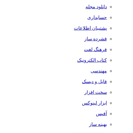
دانلود مجله
حسابداری
پشتیبان اطلاعات
فشرده ساز
فرهنگ لغت
کتاب الکترونیک
مهندسی
فایل و دیسک
سخت افزار
ابزار لینوکس
آفیس
بهینه ساز