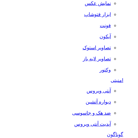
نمایش عکس
ابزار فتوشاپ
فونت
آیکون
تصاویر استوک
تصاویر لایه باز
وکتور
امنیتی
آنتی ویروس
دیواره آتشین
ضد هک و جاسوسی
آپدیت آنتی ویروس
گوناگون