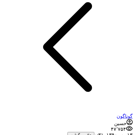
گوناگون
حسین
۴۷٬۷۵۴
۱۳ مهر ۱۳۹۰،‏ ۰:۳۱