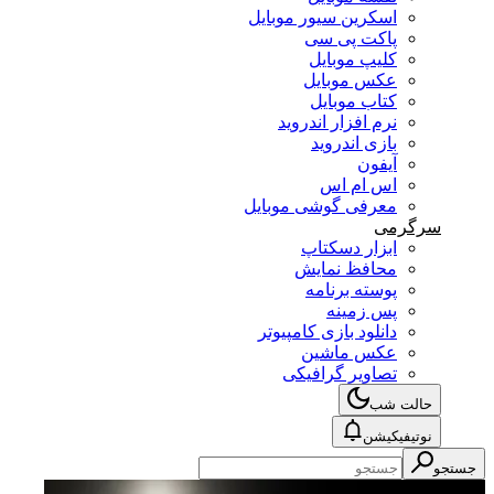
اسکرین سیور موبایل
پاکت پی سی
کلیپ موبایل
عکس موبایل
کتاب موبایل
نرم افزار اندروید
بازی اندروید
آیفون
اس ام اس
معرفی گوشی موبایل
سرگرمی
ابزار دسکتاپ
محافظ نمایش
پوسته برنامه
پس زمینه
دانلود بازی کامپیوتر
عکس ماشین
تصاویر گرافیکی
حالت شب
نوتیفیکیشن
جستجو