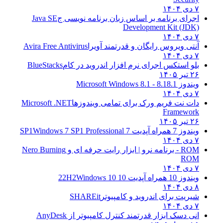
۷ دی ۱۴۰۴
اجرای برنامه بر اساس زبان برنامه نویسی ج
Java SE
Development Kit (JDK)
۷ دی ۱۴۰۴
آنتی ویروس رایگان و قدرتمند آویرا
Avira Free Antivirus
۷ دی ۱۴۰۴
بلو استکس اجرای نرم افزار اندروید در کام
BlueStacks
۲۶ تیر ۱۴۰۵
ویندوز 8.1
8.1 - Microsoft Windows 8.1
۷ دی ۱۴۰۴
دات نت فریم ورک برای تمامی ویندوزها
Microsoft .NET
Framework
۲۶ تیر ۱۴۰۵
ویندوز 7 همراه آپدیت 7 SP1
Windows 7 SP1 Professional
۷ دی ۱۴۰۴
ROM - برنامه نرو | ابزار رایت حرفه ای و
Nero Burning
ROM
۷ دی ۱۴۰۴
ویندوز 10 همراه آپدیت 10 22H2
Windows 10
۸ دی ۱۴۰۴
شیریت برای اندروید و کامپیوتر
SHAREit
۷ دی ۱۴۰۴
انی دسک ابزار قدرتمند کنترل کامپیوتر از
AnyDesk