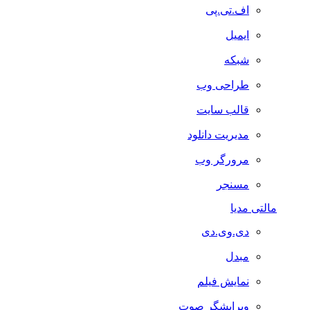
اف.تی.پی
ایمیل
شبکه
طراحی وب
قالب سایت
مدیریت دانلود
مرورگر وب
مسنجر
مالتی مدیا
دی.وی.دی
مبدل
نمایش فیلم
ویرایشگر صوت