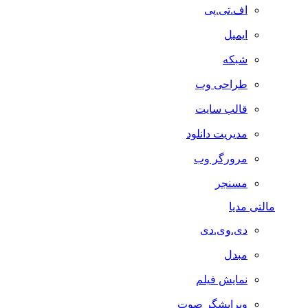
اف.تی.پی
ایمیل
شبکه
طراحی وب
قالب سایت
مدیریت دانلود
مرورگر وب
مسنجر
مالتی مدیا
دی.وی.دی
مبدل
نمایش فیلم
ویرایشگر صوت