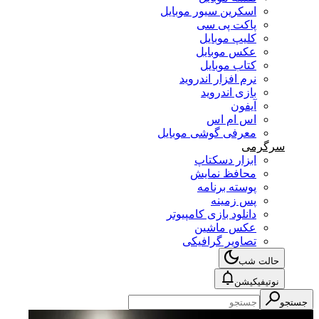
اسکرین سیور موبایل
پاکت پی سی
کلیپ موبایل
عکس موبایل
کتاب موبایل
نرم افزار اندروید
بازی اندروید
آیفون
اس ام اس
معرفی گوشی موبایل
سرگرمی
ابزار دسکتاپ
محافظ نمایش
پوسته برنامه
پس زمینه
دانلود بازی کامپیوتر
عکس ماشین
تصاویر گرافیکی
حالت شب
نوتیفیکیشن
جستجو