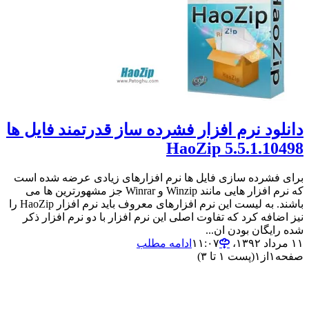
دانلود نرم افزار فشرده ساز قدرتمند فایل ها
HaoZip 5.5.1.10498
برای فشرده سازی فایل ها نرم افزارهای زیادی عرضه شده است
که نرم افزار هایی مانند Winzip و Winrar جز مشهورترین ها می
باشند. به لیست این نرم افزارهای معروف باید نرم افزار HaoZip را
نیز اضافه کرد که تفاوت اصلی این نرم افزار با دو نرم افزار ذکر
شده رایگان بودن ان...
۱۱ مرداد ۱۳۹۲،‏ ۱۱:۰۷
ادامه مطلب
صفحه
۱
از
۱
(پست ۱ تا ۳)