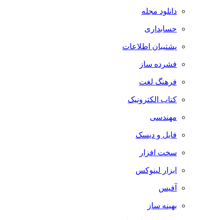
دانلود مجله
حسابداری
پشتیبان اطلاعات
فشرده ساز
فرهنگ لغت
کتاب الکترونیک
مهندسی
فایل و دیسک
سخت افزار
ابزار لینوکس
آفیس
بهینه ساز