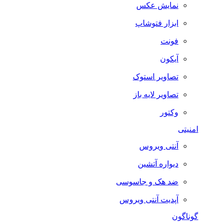
نمایش عکس
ابزار فتوشاپ
فونت
آیکون
تصاویر استوک
تصاویر لایه باز
وکتور
امنیتی
آنتی ویروس
دیواره آتشین
ضد هک و جاسوسی
آپدیت آنتی ویروس
گوناگون