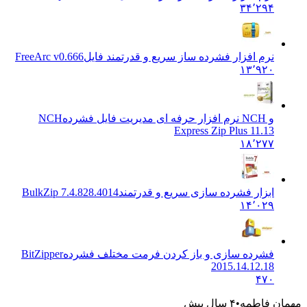
۳۴٬۲۹۴
نرم افزار فشرده ساز سریع و قدرتمند فایل
FreeArc v0.666
۱۳٬۹۲۰
و NCH نرم افزار حرفه ای مدیریت فایل فشرده
NCH
Express Zip Plus 11.13
۱۸٬۲۷۷
ابزار فشرده سازی سریع و قدرتمند
BulkZip 7.4.828.4014
۱۴٬۰۲۹
فشرده سازی و باز کردن فرمت مختلف فشرده
BitZipper
2015.14.12.18
۴۷۰
مهمان فاطمه
۴ سال پیش