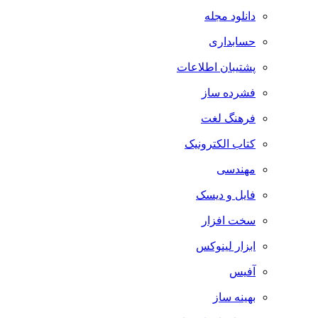
دانلود مجله
حسابداری
پشتیبان اطلاعات
فشرده ساز
فرهنگ لغت
کتاب الکترونیک
مهندسی
فایل و دیسک
سخت افزار
ابزار لینوکس
آفیس
بهینه ساز