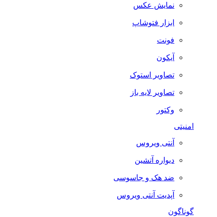
نمایش عکس
ابزار فتوشاپ
فونت
آیکون
تصاویر استوک
تصاویر لایه باز
وکتور
امنیتی
آنتی ویروس
دیواره آتشین
ضد هک و جاسوسی
آپدیت آنتی ویروس
گوناگون