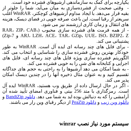
یکپارچه برای کمک به سازماندهی آرشیوهای فشرده خود است.
- وقتی صحبت از فشرده‌سازی به میان می‌آید، شما را جلوتر از
بقیه قرار می‌دهد. با ایجاد مداوم آرشیوهای کوچکتر، WinRAR اغلب
سریعتر از رقبا است. این باعث صرفه جویی در فضای دیسک، هزینه
های انتقال و زمان کاری ارزشمند نیز می شود.
- از همه فرمت های فشرده سازی محبوب (RAR، ZIP، CAB،
ARJ، LZH، ACE، TAR، GZip، UUE، ISO، BZIP2، Z و 7-Zip)
پشتیبانی می کند.
- برای فایل های چند رسانه ای ایده آل است. WinRAR به طور
خودکار بهترین روش فشرده سازی را شناسایی و انتخاب می کند.
الگوریتم فشرده سازی ویژه فایل های چند رسانه ای، فایل های
اجرایی و کتابخانه های شی را به خوبی فشرده می کند.
- به شما امکان می دهد آرشیوها را به راحتی به حجم های جداگانه
تقسیم کنید و به عنوان مثال ذخیره آنها را در چندین دیسک امکان
پذیر می کند.
- اگر در حال ارسال داده از طریق وب هستید، WinRAR ایده آل
است. رمزگذاری با متد 256 بیتی و فناوری امضای تأیید شده آن
آرامشی را که به دنبالش بوده اید به شما می دهد.
دانلود BandiZip
و
دانلود وین زیپ
و
دانلود PeaZip
از دیگر رقبای وین رار می باشند.
سیستم مورد نیاز نصب winrar