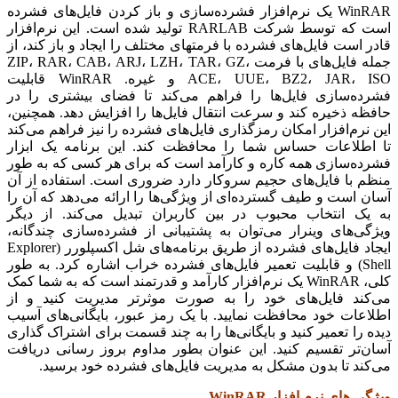
WinRAR یک نرم‌افزار فشرده‌سازی و باز کردن فایل‌های فشرده
است که توسط شرکت RARLAB تولید شده است. این نرم‌افزار
قادر است فایل‌های فشرده با فرمتهای مختلف را ایجاد و باز کند، از
جمله فایل‌های با فرمت ZIP، RAR، CAB، ARJ، LZH، TAR، GZ،
ACE، UUE، BZ2، JAR، ISO و غیره. WinRAR قابلیت
فشرده‌سازی فایل‌ها را فراهم می‌کند تا فضای بیشتری را در
حافظه ذخیره کند و سرعت انتقال فایل‌ها را افزایش دهد. همچنین،
این نرم‌افزار امکان رمزگذاری فایل‌های فشرده را نیز فراهم می‌کند
تا اطلاعات حساس شما را محافظت کند. این برنامه یک ابزار
فشرده‌سازی همه کاره و کارآمد است که برای هر کسی که به طور
منظم با فایل‌های حجیم سروکار دارد ضروری است. استفاده از آن
آسان است و طیف گسترده‌ای از ویژگی‌ها را ارائه می‌دهد که آن را
به یک انتخاب محبوب در بین کاربران تبدیل می‌کند. از دیگر
ویژگی‌های وینرار می‌توان به پشتیبانی از فشرده‌سازی چندگانه،
ایجاد فایل‌های فشرده از طریق برنامه‌های شل اکسپلورر (Explorer
Shell) و قابلیت تعمیر فایل‌های فشرده خراب اشاره کرد. به طور
کلی، WinRAR یک نرم‌افزار کارآمد و قدرتمند است که به شما کمک
می‌کند فایل‌های خود را به صورت موثرتر مدیریت کنید و از
اطلاعات خود محافظت نمایید. با یک رمز عبور، بایگانی‌های آسیب
دیده را تعمیر کنید و بایگانی‌ها را به چند قسمت برای اشتراک گذاری
آسان‌تر تقسیم کنید. این عنوان بطور مداوم بروز رسانی دریافت
می‌کند تا بدون مشکل به مدیریت فایل‌های فشرده خود برسید.
ویژگی های نرم افزار WinRAR