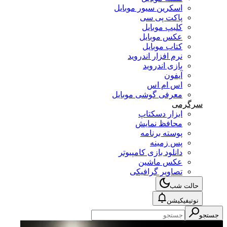
اسکرین سیور موبایل
پاکت پی سی
کلیپ موبایل
عکس موبایل
کتاب موبایل
نرم افزار اندروید
بازی اندروید
آیفون
اس ام اس
معرفی گوشی موبایل
سرگرمی
ابزار دسکتاپ
محافظ نمایش
پوسته برنامه
پس زمینه
دانلود بازی کامپیوتر
عکس ماشین
تصاویر گرافیکی
حالت شب
نوتیفیکیشن
جستجو