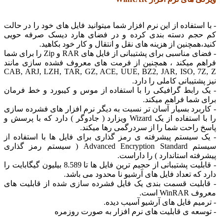
- با استفاده از این نرم افزار شما میتوانید فایل های خود را در حالت
کم حجم دسته بندی کرده و در فضای هارد دیسک صرفه حویی
کنید،همچنین از هزینه های نقل و انتقال و کار خود بکاهید.
- فضای مناسبی برای پشتیبانی از فایل های RAR و Zip را برای شما
فراهم میکند ، همچنین از فرمت های معروف فشده سازی مانند
CAB, ARJ, LZH, TAR, GZ, ACE, UUE, BZ2, JAR, ISO, 7Z, Z
نیز پشتیبانی کاملی را دارد.
- یک رابط گرافیکی را با استفاده از موس و کیبورد و خط فرمان
برای شما فراهم میکند.
- کاربرد بسیار آسان تر نسبت به دیگر نرم افزار های فشرده سازی
را با استفاده از یک Wizard ویزارد ( جادوگر ) دارد که با پرسش و
پاسخ راحت شما را از سردرگمی رها میکند.
- یک سیستم پیشرفته ی رمز گذاری برای فایل ها با استفاده از
سیستم Advanced Encryption Standard ( سیستم رمز گذاری
پیشرفته استاندارد ) را داراست.
- قابلیت پشتیبانی از حجیم ترین فایل ها تا 8.589 بیلیون گیگابایت را
دارد که تعداد فایل های آرشیو نا محدود می باشد.
- قابلیت قسمت بندی یک فایل فشرده سازی شده از قابلیت های
معروف WinRAR است.
- ترمیم فایل های آرشیو آسیب دیده.
- توسعه ی قابلیت های نرم افزار به صورت روزمره