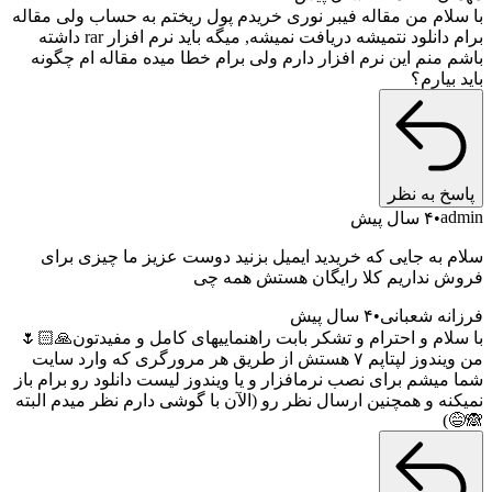
با سلام من مقاله فیبر نوری خریدم پول ریختم به حساب ولی مقاله
برام دانلود نتمیشه دریافت نمیشه, میگه باید نرم افزار rar داشته
باشم منم این نرم افزار دارم ولی برام خطا میده مقاله ام چگونه
باید بیارم؟
پاسخ به نظر
admin
۴ سال پیش
سلام به جایی که خریدید ایمیل بزنید دوست عزیز ما چیزی برای
فروش نداریم کلا رایگان هستش همه چی
فرزانه شعبانی
۴ سال پیش
با سلام و احترام و تشکر بابت راهنماییهای کامل و مفیدتون🙏🏻🌷
من ویندوز لپتاپم ۷ هستش از طریق هر مرورگری که وارد سایت
شما میشم برای نصب نرمافزار و یا ویندوز لیست دانلود رو برام باز
نمیکنه و همچنین ارسال نظر رو (الآن با گوشی دارم نظر میدم البته
🙈😅)