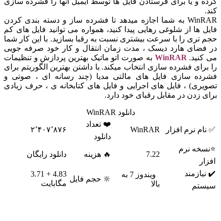
کرده و یا برای فرستادن فایل ها توسط ایمیل آنها را فشرده سازی
کند.
WinRAR به شما اجازه میدهد تا فشرده ساز و دسته بندی کردن
فایل ها از شلوغی رهایی پیدا کنید، همواره می توانید فایل های کم
حجم تری را با سرعت بیشتری نسبت به رقبا بسازید. با این کار شما
در فضای هارد دیسک ، مدت زمان انتقال و کار خود صرفه جویی
می کنید.
WinRAR
به صورت اتو ماتیک بهترین پردازش و تنظیمات
را برای فشرده سازی انتخاب میکند. با داشتن بهترین الگوریتم برای
فشرده سازی فایل های مالتی مدیا (چند رسانه ای ، صوتی و
تصویری) ، فایل های اجرایی و فایل های کتابخانه ی ، حرف زیادی
برای زدن در مقابل رقبای خود دارد.
دانلود WinRAR
❤️ تعداد
✅ نام نرم افزار
WinRAR
۲٬۴۰۷٬۸۷۶
دانلود
⭐نسخه نرم
7.22
🔥 هزینه
دانلود رایگان
افزار
✔️ نیازمند
4.83 + 3.71
ویندوز 7 به
🔆 حجم فایل
مگابایت
بالا
سیستم