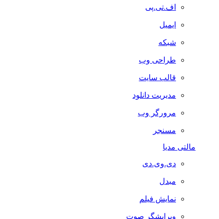
اف.تی.پی
ایمیل
شبکه
طراحی وب
قالب سایت
مدیریت دانلود
مرورگر وب
مسنجر
مالتی مدیا
دی.وی.دی
مبدل
نمایش فیلم
ویرایشگر صوت