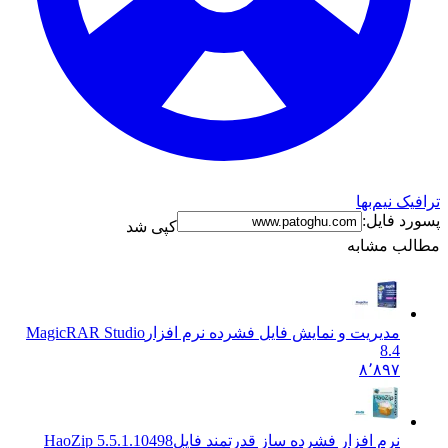
ترافیک نیم‌بها
پسورد فایل:
کپی شد
مطالب مشابه
مدیریت و نمایش فایل فشرده نرم افزار
MagicRAR Studio
8.4
۸٬۸۹۷
نرم افزار فشرده ساز قدرتمند فایل
HaoZip 5.5.1.10498