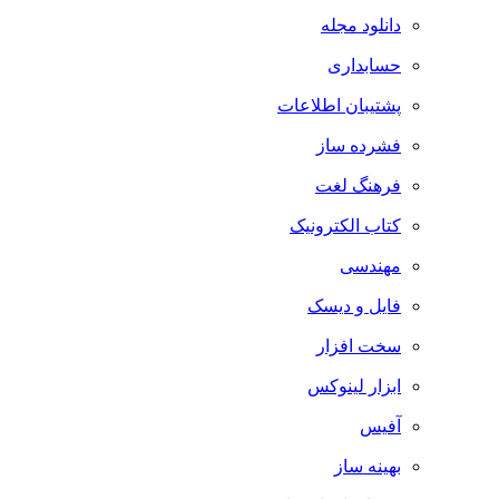
دانلود مجله
حسابداری
پشتیبان اطلاعات
فشرده ساز
فرهنگ لغت
کتاب الکترونیک
مهندسی
فایل و دیسک
سخت افزار
ابزار لینوکس
آفیس
بهینه ساز