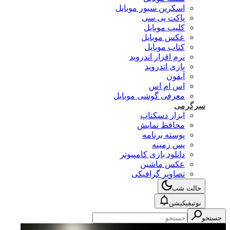
اسکرین سیور موبایل
پاکت پی سی
کلیپ موبایل
عکس موبایل
کتاب موبایل
نرم افزار اندروید
بازی اندروید
آیفون
اس ام اس
معرفی گوشی موبایل
سرگرمی
ابزار دسکتاپ
محافظ نمایش
پوسته برنامه
پس زمینه
دانلود بازی کامپیوتر
عکس ماشین
تصاویر گرافیکی
حالت شب
نوتیفیکیشن
جستجو