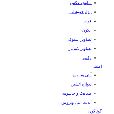
نمایش عکس
ابزار فتوشاپ
فونت
آیکون
تصاویر استوک
تصاویر لایه باز
وکتور
امنیتی
آنتی ویروس
دیواره آتشین
ضد هک و جاسوسی
آپدیت آنتی ویروس
گوناگون