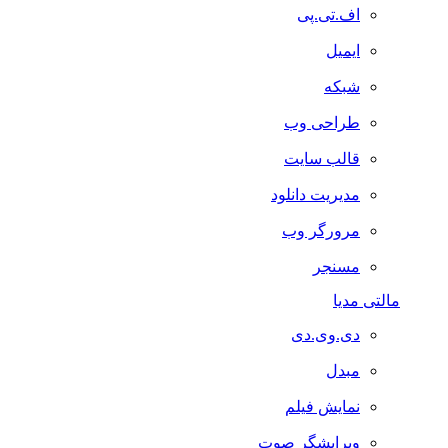
اف.تی.پی
ایمیل
شبکه
طراحی وب
قالب سایت
مدیریت دانلود
مرورگر وب
مسنجر
مالتی مدیا
دی.وی.دی
مبدل
نمایش فیلم
ویرایشگر صوت