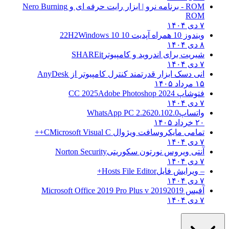
ROM - برنامه نرو | ابزار رایت حرفه ای و
Nero Burning
ROM
۷ دی ۱۴۰۴
ویندوز 10 همراه آپدیت 10 22H2
Windows 10
۸ دی ۱۴۰۴
شیریت برای اندروید و کامپیوتر
SHAREit
۷ دی ۱۴۰۴
انی دسک ابزار قدرتمند کنترل کامپیوتر از
AnyDesk
۱۵ مرداد ۱۴۰۵
فتوشاپ CC 2025
Adobe Photoshop 2024
۷ دی ۱۴۰۴
واتساپ
WhatsApp PC 2.2620.102.0
۲۰ خرداد ۱۴۰۵
تمامی مایکروسافت ویژوال C
Microsoft Visual C++
۷ دی ۱۴۰۴
آنتی ویروس نورتون سکوریتی
Norton Security
۷ دی ۱۴۰۴
– ویرایش فایل
Hosts File Editor+
۷ دی ۱۴۰۴
آفیس 2019
2019 Microsoft Office 2019 Pro Plus v
۷ دی ۱۴۰۴