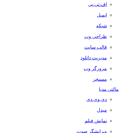
اف.تی.پی
ایمیل
شبکه
طراحی وب
قالب سایت
مدیریت دانلود
مرورگر وب
مسنجر
مالتی مدیا
دی.وی.دی
مبدل
نمایش فیلم
ویرایشگر صوت