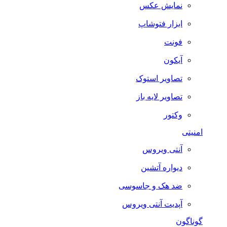
نمایش عکس
ابزار فتوشاپ
فونت
آیکون
تصاویر استوک
تصاویر لایه باز
وکتور
امنیتی
آنتی ویروس
دیواره آتشین
ضد هک و جاسوسی
آپدیت آنتی ویروس
گوناگون