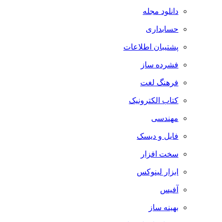
دانلود مجله
حسابداری
پشتیبان اطلاعات
فشرده ساز
فرهنگ لغت
کتاب الکترونیک
مهندسی
فایل و دیسک
سخت افزار
ابزار لینوکس
آفیس
بهینه ساز