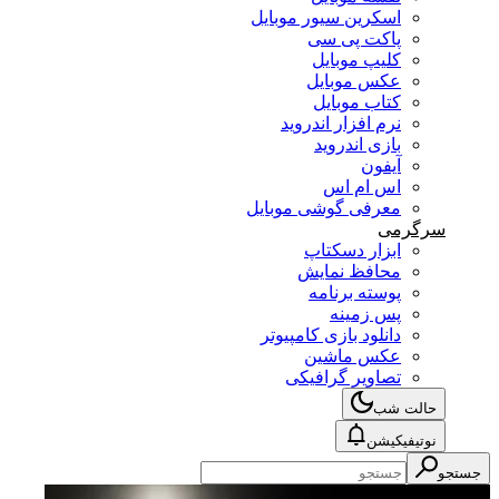
اسکرین سیور موبایل
پاکت پی سی
کلیپ موبایل
عکس موبایل
کتاب موبایل
نرم افزار اندروید
بازی اندروید
آیفون
اس ام اس
معرفی گوشی موبایل
سرگرمی
ابزار دسکتاپ
محافظ نمایش
پوسته برنامه
پس زمینه
دانلود بازی کامپیوتر
عکس ماشین
تصاویر گرافیکی
حالت شب
نوتیفیکیشن
جستجو