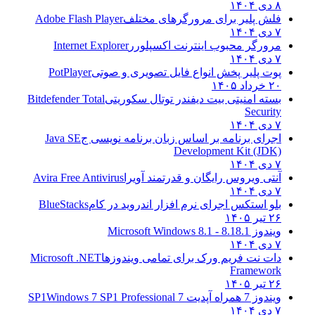
۸ دی ۱۴۰۴
فلش پلیر برای مرورگرهای مختلف
Adobe Flash Player
۷ دی ۱۴۰۴
مرورگر محبوب اینترنت اکسپلورر
Internet Explorer
۷ دی ۱۴۰۴
پوت پلیر پخش انواع فایل تصویری و صوتی
PotPlayer
۲۰ خرداد ۱۴۰۵
بسته امنیتی بیت دیفندر توتال سکوریتی
Bitdefender Total
Security
۷ دی ۱۴۰۴
اجرای برنامه بر اساس زبان برنامه نویسی ج
Java SE
Development Kit (JDK)
۷ دی ۱۴۰۴
آنتی ویروس رایگان و قدرتمند آویرا
Avira Free Antivirus
۷ دی ۱۴۰۴
بلو استکس اجرای نرم افزار اندروید در کام
BlueStacks
۲۶ تیر ۱۴۰۵
ویندوز 8.1
8.1 - Microsoft Windows 8.1
۷ دی ۱۴۰۴
دات نت فریم ورک برای تمامی ویندوزها
Microsoft .NET
Framework
۲۶ تیر ۱۴۰۵
ویندوز 7 همراه آپدیت 7 SP1
Windows 7 SP1 Professional
۷ دی ۱۴۰۴