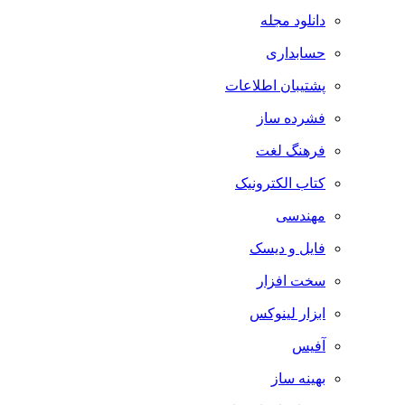
دانلود مجله
حسابداری
پشتیبان اطلاعات
فشرده ساز
فرهنگ لغت
کتاب الکترونیک
مهندسی
فایل و دیسک
سخت افزار
ابزار لینوکس
آفیس
بهینه ساز