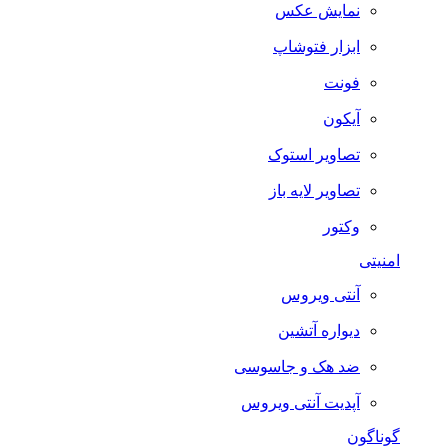
نمایش عکس
ابزار فتوشاپ
فونت
آیکون
تصاویر استوک
تصاویر لایه باز
وکتور
امنیتی
آنتی ویروس
دیواره آتشین
ضد هک و جاسوسی
آپدیت آنتی ویروس
گوناگون