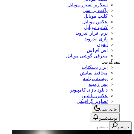
اسکرین سیور موبایل
پاکت پی سی
کلیپ موبایل
عکس موبایل
کتاب موبایل
نرم افزار اندروید
بازی اندروید
آیفون
اس ام اس
معرفی گوشی موبایل
سرگرمی
ابزار دسکتاپ
محافظ نمایش
پوسته برنامه
پس زمینه
دانلود بازی کامپیوتر
عکس ماشین
تصاویر گرافیکی
حالت شب
نوتیفیکیشن
جستجو