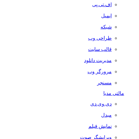
اف.تی.پی
ایمیل
شبکه
طراحی وب
قالب سایت
مدیریت دانلود
مرورگر وب
مسنجر
مالتی مدیا
دی.وی.دی
مبدل
نمایش فیلم
ویرایشگر صوت