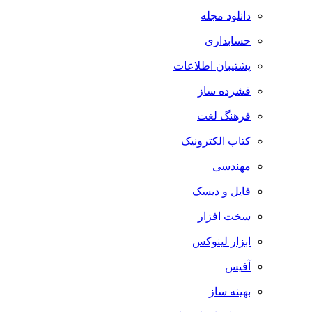
دانلود مجله
حسابداری
پشتیبان اطلاعات
فشرده ساز
فرهنگ لغت
کتاب الکترونیک
مهندسی
فایل و دیسک
سخت افزار
ابزار لینوکس
آفیس
بهینه ساز