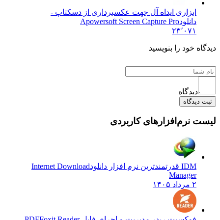
ابزاری ایداه آل جهت عکسبرداری از دسکتاپ -
دانلود
Apowersoft Screen Capture Pro
۲۳٬۰۷۱
ه خود را بنویسید
دیدگاه
دیدگاه
 نرم‌افزارهای کاربردی
IDM قدرتمندترین نرم افزار دانلود
Internet Download
Manager
۲ مرداد ۱۴۰۵
فوکسیت ریدر مدیریت و اجرای فایل PDF
Foxit Reader