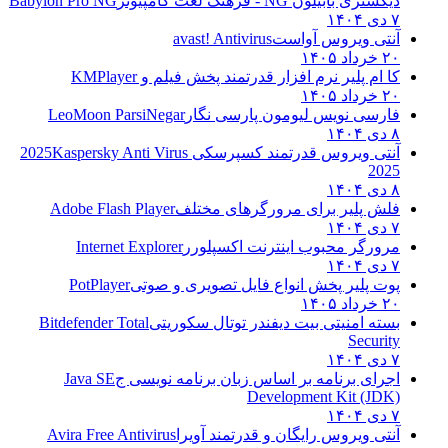
دیکشنری بابیلون NG - فرهنگ لغت کامپیوتر
Babylon Pro NG
۷ دی ۱۴۰۴
آنتی ویروس آواست
avast! Antivirus
۲۰ خرداد ۱۴۰۵
کا ام پلیر نرم افزار قدرتمند پخش فیلم و
KMPlayer
۲۰ خرداد ۱۴۰۵
فارسی نویس لیومون پارسی نگار
LeoMoon ParsiNegar
۸ دی ۱۴۰۴
آنتی ویروس قدرتمند کسپرسکی 2025
Kaspersky Anti Virus
2025
۸ دی ۱۴۰۴
فلش پلیر برای مرورگرهای مختلف
Adobe Flash Player
۷ دی ۱۴۰۴
مرورگر محبوب اینترنت اکسپلورر
Internet Explorer
۷ دی ۱۴۰۴
پوت پلیر پخش انواع فایل تصویری و صوتی
PotPlayer
۲۰ خرداد ۱۴۰۵
بسته امنیتی بیت دیفندر توتال سکوریتی
Bitdefender Total
Security
۷ دی ۱۴۰۴
اجرای برنامه بر اساس زبان برنامه نویسی ج
Java SE
Development Kit (JDK)
۷ دی ۱۴۰۴
آنتی ویروس رایگان و قدرتمند آویرا
Avira Free Antivirus