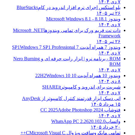
۷ دی ۱۴۰۴
بلو استکس اجرای نرم افزار اندروید در کام
BlueStacks
۲۶ تیر ۱۴۰۵
ویندوز 8.1
8.1 - Microsoft Windows 8.1
۷ دی ۱۴۰۴
دات نت فریم ورک برای تمامی ویندوزها
Microsoft .NET
Framework
۲۶ تیر ۱۴۰۵
ویندوز 7 همراه آپدیت 7 SP1
Windows 7 SP1 Professional
۷ دی ۱۴۰۴
ROM - برنامه نرو | ابزار رایت حرفه ای و
Nero Burning
ROM
۷ دی ۱۴۰۴
ویندوز 10 همراه آپدیت 10 22H2
Windows 10
۸ دی ۱۴۰۴
شیریت برای اندروید و کامپیوتر
SHAREit
۷ دی ۱۴۰۴
انی دسک ابزار قدرتمند کنترل کامپیوتر از
AnyDesk
۱۵ مرداد ۱۴۰۵
فتوشاپ CC 2025
Adobe Photoshop 2024
۷ دی ۱۴۰۴
واتساپ
WhatsApp PC 2.2620.102.0
۲۰ خرداد ۱۴۰۵
تمامی مایکروسافت ویژوال C
Microsoft Visual C++