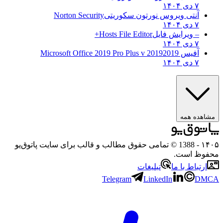
۷ دی ۱۴۰۴
آنتی ویروس نورتون سکوریتی
Norton Security
۷ دی ۱۴۰۴
– ویرایش فایل
Hosts File Editor+
۷ دی ۱۴۰۴
آفیس 2019
2019 Microsoft Office 2019 Pro Plus v
۷ دی ۱۴۰۴
هده همه
۱
- 1388 © تمامی حقوق مطالب و قالب برای سایت پاتوق‌یو
وظ است.
رتباط با ما
تبلیغات
Telegram
LinkedIn
D