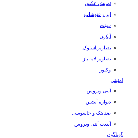
نمایش عکس
ابزار فتوشاپ
فونت
آیکون
تصاویر استوک
تصاویر لایه باز
وکتور
امنیتی
آنتی ویروس
دیواره آتشین
ضد هک و جاسوسی
آپدیت آنتی ویروس
گوناگون