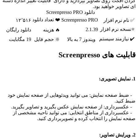
 افکت روی تصاویر بپردازید و دارای قابلیت تغییر اندازه دسته
اویر خواهید بود.
دانلود Screenpresso PRO
❤️ تعداد دانلود
Screenpresso PRO
م نرم افزار
۱۲٬۵۱۶
ه نرم افزار
2.1.39
🔥 هزینه
دانلود رایگان
یازمند سیستم
ویندوز 7 به بالا
🔆 حجم فایل
19 مگابایت
 های Screenpresso
ط صفحه نمایش: می توانید ویدئوهایی از صفحه نمایش خود
کنید.
سبرداری: از صفحه نمایش عکس بگیرید و تصاویر بگیرید.
سبرداری از مناطق انتخابی: می توانید ناحیه مشخصی از
 نمایش را انتخاب کرده و تصویربرداری کنید.