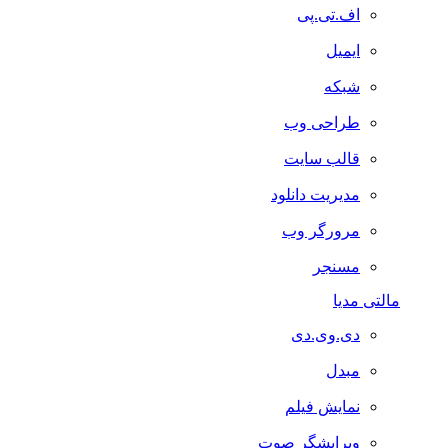
اف.تی.پی
ایمیل
شبکه
طراحی وب
قالب سایت
مدیریت دانلود
مرورگر وب
مسنجر
مالتی مدیا
دی.وی.دی
مبدل
نمایش فیلم
ویرایشگر صوت