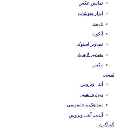
نمایش عکس
ابزار فتوشاپ
فونت
آیکون
تصاویر استوک
تصاویر لایه باز
وکتور
امنیتی
آنتی ویروس
دیواره آتشین
ضد هک و جاسوسی
آپدیت آنتی ویروس
گوناگون