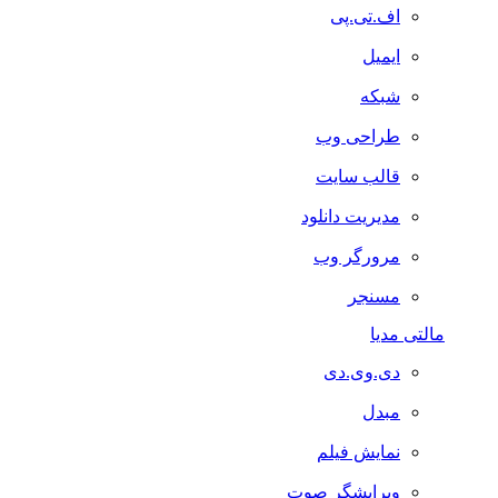
اف.تی.پی
ایمیل
شبکه
طراحی وب
قالب سایت
مدیریت دانلود
مرورگر وب
مسنجر
مالتی مدیا
دی.وی.دی
مبدل
نمایش فیلم
ویرایشگر صوت