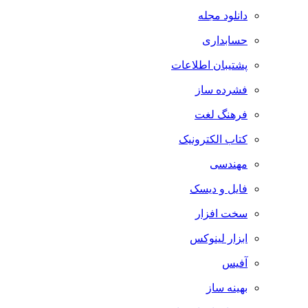
دانلود مجله
حسابداری
پشتیبان اطلاعات
فشرده ساز
فرهنگ لغت
کتاب الکترونیک
مهندسی
فایل و دیسک
سخت افزار
ابزار لینوکس
آفیس
بهینه ساز