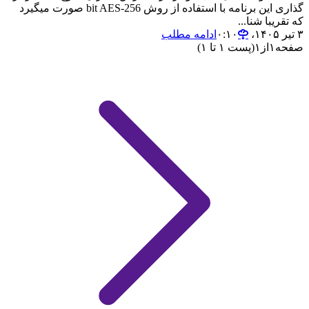
گذاری این برنامه با استفاده از روش 256-bit AES صورت میگیرد
که تقریبا شنا...
۳ تیر ۱۴۰۵،‏ ۰:۱۰
ادامه مطلب
صفحه
۱
از
۱
(پست ۱ تا ۱)