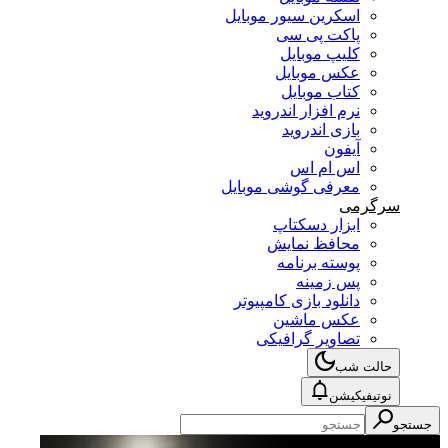
اسکرین سیور موبایل
پاکت پی سی
کلیپ موبایل
عکس موبایل
کتاب موبایل
نرم افزار اندروید
بازی اندروید
آیفون
اس ام اس
معرفی گوشی موبایل
سرگرمی
ابزار دسکتاپ
محافظ نمایش
پوسته برنامه
پس زمینه
دانلود بازی کامپیوتر
عکس ماشین
تصاویر گرافیکی
حالت شب
نوتیفیکیشن
جستجو