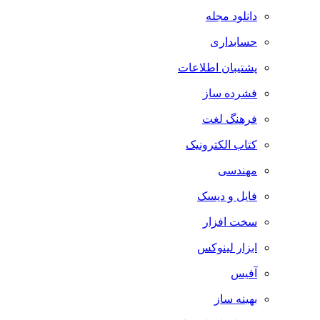
دانلود مجله
حسابداری
پشتیبان اطلاعات
فشرده ساز
فرهنگ لغت
کتاب الکترونیک
مهندسی
فایل و دیسک
سخت افزار
ابزار لینوکس
آفیس
بهینه ساز