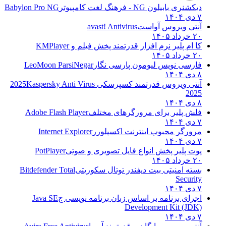
دیکشنری بابیلون NG - فرهنگ لغت کامپیوتر
Babylon Pro NG
۷ دی ۱۴۰۴
آنتی ویروس آواست
avast! Antivirus
۲۰ خرداد ۱۴۰۵
کا ام پلیر نرم افزار قدرتمند پخش فیلم و
KMPlayer
۲۰ خرداد ۱۴۰۵
فارسی نویس لیومون پارسی نگار
LeoMoon ParsiNegar
۸ دی ۱۴۰۴
آنتی ویروس قدرتمند کسپرسکی 2025
Kaspersky Anti Virus
2025
۸ دی ۱۴۰۴
فلش پلیر برای مرورگرهای مختلف
Adobe Flash Player
۷ دی ۱۴۰۴
مرورگر محبوب اینترنت اکسپلورر
Internet Explorer
۷ دی ۱۴۰۴
پوت پلیر پخش انواع فایل تصویری و صوتی
PotPlayer
۲۰ خرداد ۱۴۰۵
بسته امنیتی بیت دیفندر توتال سکوریتی
Bitdefender Total
Security
۷ دی ۱۴۰۴
اجرای برنامه بر اساس زبان برنامه نویسی ج
Java SE
Development Kit (JDK)
۷ دی ۱۴۰۴