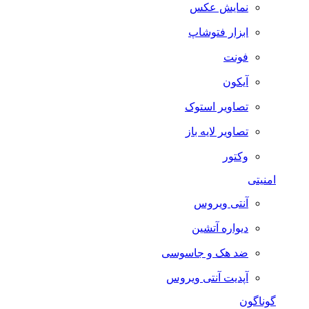
نمایش عکس
ابزار فتوشاپ
فونت
آیکون
تصاویر استوک
تصاویر لایه باز
وکتور
امنیتی
آنتی ویروس
دیواره آتشین
ضد هک و جاسوسی
آپدیت آنتی ویروس
گوناگون