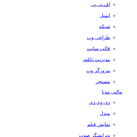
اف.تی.پی
ایمیل
شبکه
طراحی وب
قالب سایت
مدیریت دانلود
مرورگر وب
مسنجر
مالتی مدیا
دی.وی.دی
مبدل
نمایش فیلم
ویرایشگر صوت