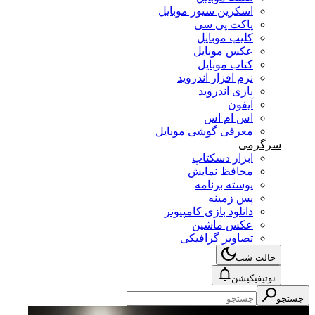
اسکرین سیور موبایل
پاکت پی سی
کلیپ موبایل
عکس موبایل
کتاب موبایل
نرم افزار اندروید
بازی اندروید
آیفون
اس ام اس
معرفی گوشی موبایل
سرگرمی
ابزار دسکتاپ
محافظ نمایش
پوسته برنامه
پس زمینه
دانلود بازی کامپیوتر
عکس ماشین
تصاویر گرافیکی
حالت شب
نوتیفیکیشن
جستجو