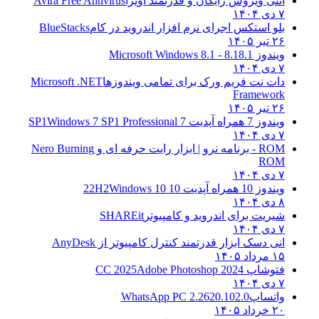
آنتی ویروس رایگان و قدرتمند آویرا
Avira Free Antivirus
۷ دی ۱۴۰۴
بلو استکس اجرای نرم افزار اندروید در کام
BlueStacks
۲۶ تیر ۱۴۰۵
ویندوز 8.1
8.1 - Microsoft Windows 8.1
۷ دی ۱۴۰۴
دات نت فریم ورک برای تمامی ویندوزها
Microsoft .NET
Framework
۲۶ تیر ۱۴۰۵
ویندوز 7 همراه آپدیت 7 SP1
Windows 7 SP1 Professional
۷ دی ۱۴۰۴
ROM - برنامه نرو | ابزار رایت حرفه ای و
Nero Burning
ROM
۷ دی ۱۴۰۴
ویندوز 10 همراه آپدیت 10 22H2
Windows 10
۸ دی ۱۴۰۴
شیریت برای اندروید و کامپیوتر
SHAREit
۷ دی ۱۴۰۴
انی دسک ابزار قدرتمند کنترل کامپیوتر از
AnyDesk
۱۵ مرداد ۱۴۰۵
فتوشاپ CC 2025
Adobe Photoshop 2024
۷ دی ۱۴۰۴
واتساپ
WhatsApp PC 2.2620.102.0
۲۰ خرداد ۱۴۰۵