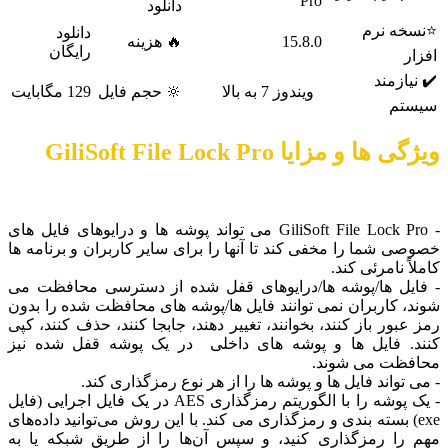
Pro
دانلود
⭐نسخه نرم
دانلود
15.8.0
🔥 هزینه
رایگان
افزار
✔️ نیازمند
ویندوز 7 به بالا
🔆 حجم فایل
129 مگابایت
سیستم
یژگی ها و مزایا GiliSoft File Lock Pro
- GiliSoft File Lock Pro می تواند پوشه ها و درایوهای فایل های
صوصی شما را مخفی کند تا آنها را برای سایر کاربران و برنامه ها
املاً نامرئی کند.
 فایل ها/پوشه ها/درایوهای قفل شده از دسترسی محافظت می
وند، کاربران نمی توانند فایل ها/پوشه های محافظت شده را بدون
مز عبور باز کنند، بخوانند، تغییر دهند، جابجا کنند، حذف کنند، کپی
نند. فایل ها و پوشه های داخلی در یک پوشه قفل شده نیز
حافظت می شوند.
 می تواند فایل ها و پوشه ها را از هر نوع رمزگذاری کند.
- یک پوشه را با الگوریتم رمزگذاری AES در یک فایل اجرایی (فایل
exe) بسته بندی و رمزگذاری می کند. با این روش می‌توانید داده‌های
هم را رمزگذاری کنید، و سپس آن‌ها را از طریق شبکه یا به