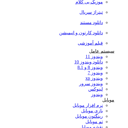
موزیک بی کلام
تیتراژ سریال
دانلود مستند
دانلود کارتون و انیمیشن
فیلم آموزشی
سیستم عامل
ویندوز 11
دانلود ویندوز 10
ویندوز 8 و 8.1
ویندوز 7
ویندوز xp
ویندوز سرور
لینوکس
ویندوز
موبایل
نرم افزار موبایل
بازی موبایل
رینگتون موبایل
تم موبایل
نقشه موبایل