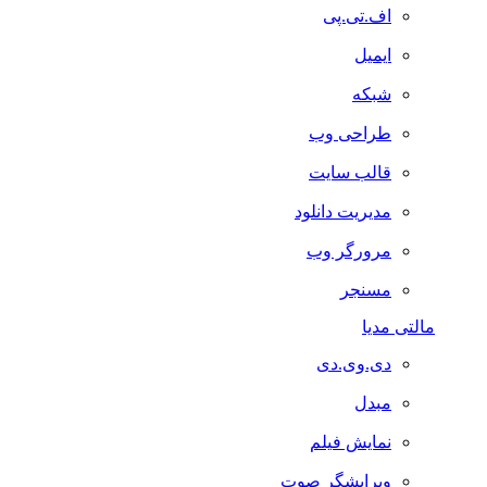
اف.تی.پی
ایمیل
شبکه
طراحی وب
قالب سایت
مدیریت دانلود
مرورگر وب
مسنجر
مالتی مدیا
دی.وی.دی
مبدل
نمایش فیلم
ویرایشگر صوت