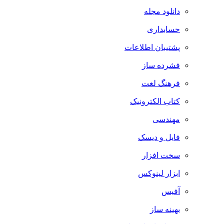
دانلود مجله
حسابداری
پشتیبان اطلاعات
فشرده ساز
فرهنگ لغت
کتاب الکترونیک
مهندسی
فایل و دیسک
سخت افزار
ابزار لینوکس
آفیس
بهینه ساز