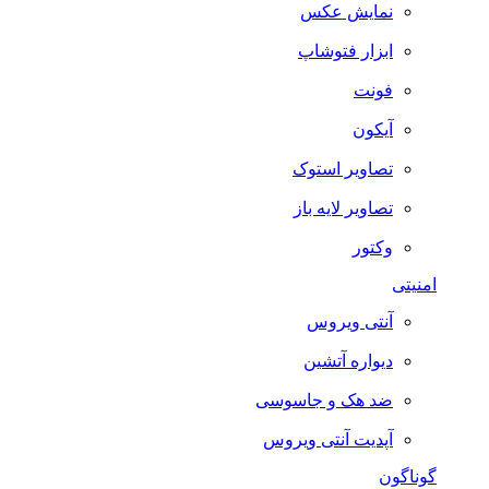
نمایش عکس
ابزار فتوشاپ
فونت
آیکون
تصاویر استوک
تصاویر لایه باز
وکتور
امنیتی
آنتی ویروس
دیواره آتشین
ضد هک و جاسوسی
آپدیت آنتی ویروس
گوناگون