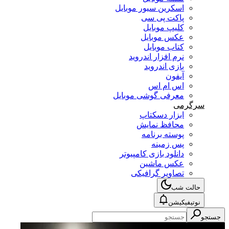
اسکرین سیور موبایل
پاکت پی سی
کلیپ موبایل
عکس موبایل
کتاب موبایل
نرم افزار اندروید
بازی اندروید
آیفون
اس ام اس
معرفی گوشی موبایل
سرگرمی
ابزار دسکتاپ
محافظ نمایش
پوسته برنامه
پس زمینه
دانلود بازی کامپیوتر
عکس ماشین
تصاویر گرافیکی
حالت شب
نوتیفیکیشن
جستجو