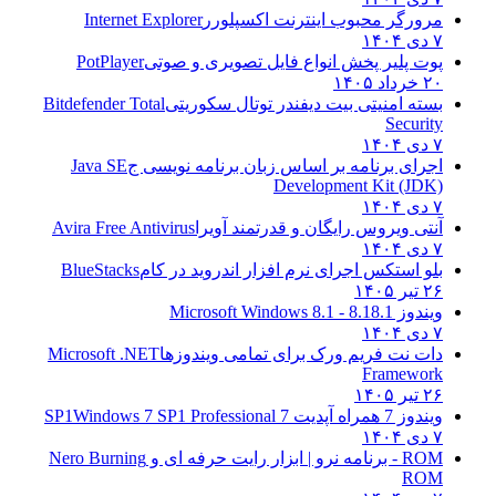
مرورگر محبوب اینترنت اکسپلورر
Internet Explorer
۷ دی ۱۴۰۴
پوت پلیر پخش انواع فایل تصویری و صوتی
PotPlayer
۲۰ خرداد ۱۴۰۵
بسته امنیتی بیت دیفندر توتال سکوریتی
Bitdefender Total
Security
۷ دی ۱۴۰۴
اجرای برنامه بر اساس زبان برنامه نویسی ج
Java SE
Development Kit (JDK)
۷ دی ۱۴۰۴
آنتی ویروس رایگان و قدرتمند آویرا
Avira Free Antivirus
۷ دی ۱۴۰۴
بلو استکس اجرای نرم افزار اندروید در کام
BlueStacks
۲۶ تیر ۱۴۰۵
ویندوز 8.1
8.1 - Microsoft Windows 8.1
۷ دی ۱۴۰۴
دات نت فریم ورک برای تمامی ویندوزها
Microsoft .NET
Framework
۲۶ تیر ۱۴۰۵
ویندوز 7 همراه آپدیت 7 SP1
Windows 7 SP1 Professional
۷ دی ۱۴۰۴
ROM - برنامه نرو | ابزار رایت حرفه ای و
Nero Burning
ROM