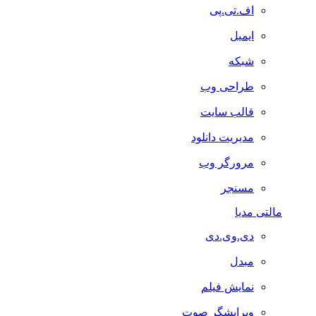
اف.تی.پی
ایمیل
شبکه
طراحی وب
قالب سایت
مدیریت دانلود
مرورگر وب
مسنجر
مالتی مدیا
دی.وی.دی
مبدل
نمایش فیلم
ویرایشگر صوت