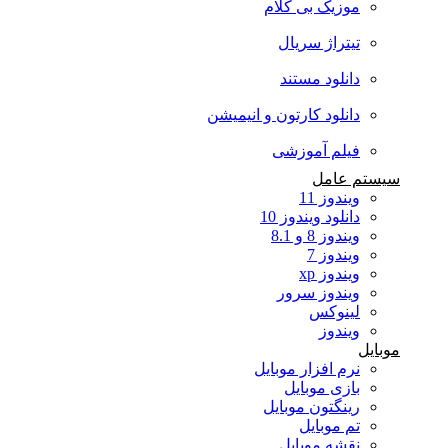
موزیک بی کلام
تیتراژ سریال
دانلود مستند
دانلود کارتون و انیمیشن
فیلم آموزشی
سیستم عامل
ویندوز 11
دانلود ویندوز 10
ویندوز 8 و 8.1
ویندوز 7
ویندوز xp
ویندوز سرور
لینوکس
ویندوز
موبایل
نرم افزار موبایل
بازی موبایل
رینگتون موبایل
تم موبایل
نقشه موبایل