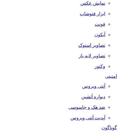
نمایش عکس
ابزار فتوشاپ
فونت
آیکون
تصاویر استوک
تصاویر لایه باز
وکتور
امنیتی
آنتی ویروس
دیواره آتشین
ضد هک و جاسوسی
آپدیت آنتی ویروس
گوناگون