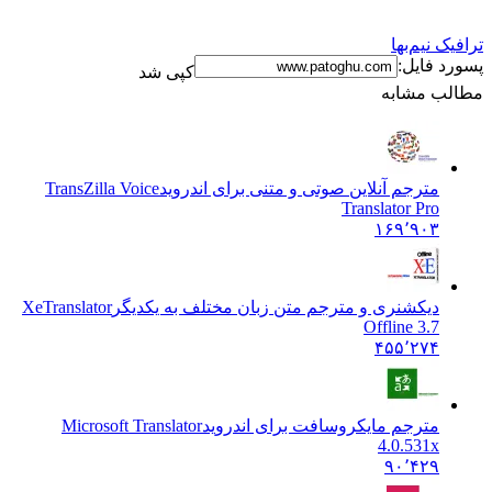
رافیک نیم‌بها
سورد فایل:
کپی شد
طالب مشابه
مترجم آنلاین صوتی و متنی برای اندروید
TransZilla Voice
Translator Pro
۱۶۹٬۹۰۳
دیکشنری و مترجم متن زبان مختلف به یکدیگر
XeTranslator
Offline 3.7
۴۵۵٬۲۷۴
مترجم مایکروسافت برای اندروید
Microsoft Translator
4.0.531x
۹۰٬۴۲۹