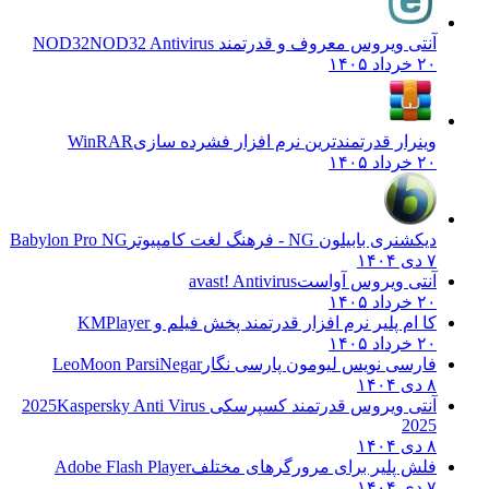
آنتی ویروس معروف و قدرتمند NOD32
NOD32 Antivirus
۲۰ خرداد ۱۴۰۵
وینرار قدرتمندترین نرم افزار فشرده سازی
WinRAR
۲۰ خرداد ۱۴۰۵
دیکشنری بابیلون NG - فرهنگ لغت کامپیوتر
Babylon Pro NG
۷ دی ۱۴۰۴
آنتی ویروس آواست
avast! Antivirus
۲۰ خرداد ۱۴۰۵
کا ام پلیر نرم افزار قدرتمند پخش فیلم و
KMPlayer
۲۰ خرداد ۱۴۰۵
فارسی نویس لیومون پارسی نگار
LeoMoon ParsiNegar
۸ دی ۱۴۰۴
آنتی ویروس قدرتمند کسپرسکی 2025
Kaspersky Anti Virus
2025
۸ دی ۱۴۰۴
فلش پلیر برای مرورگرهای مختلف
Adobe Flash Player
۷ دی ۱۴۰۴