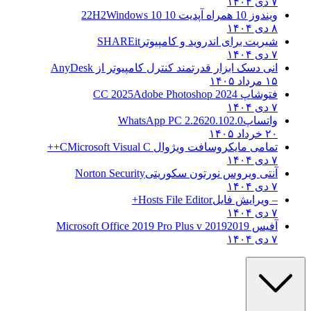
۷ دی ۱۴۰۴
ویندوز 10 همراه آپدیت 10 22H2
Windows 10
۸ دی ۱۴۰۴
شیریت برای اندروید و کامپیوتر
SHAREit
۷ دی ۱۴۰۴
انی دسک ابزار قدرتمند کنترل کامپیوتر از
AnyDesk
۱۵ مرداد ۱۴۰۵
فتوشاپ CC 2025
Adobe Photoshop 2024
۷ دی ۱۴۰۴
واتساپ
WhatsApp PC 2.2620.102.0
۲۰ خرداد ۱۴۰۵
تمامی مایکروسافت ویژوال C
Microsoft Visual C++
۷ دی ۱۴۰۴
آنتی ویروس نورتون سکوریتی
Norton Security
۷ دی ۱۴۰۴
– ویرایش فایل
Hosts File Editor+
۷ دی ۱۴۰۴
آفیس 2019
2019 Microsoft Office 2019 Pro Plus v
۷ دی ۱۴۰۴