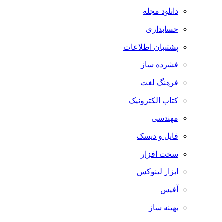
دانلود مجله
حسابداری
پشتیبان اطلاعات
فشرده ساز
فرهنگ لغت
کتاب الکترونیک
مهندسی
فایل و دیسک
سخت افزار
ابزار لینوکس
آفیس
بهینه ساز