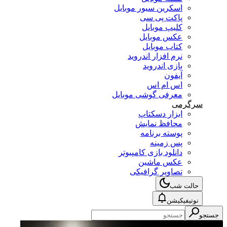
اسکرین سیور موبایل
پاکت پی سی
کلیپ موبایل
عکس موبایل
کتاب موبایل
نرم افزار اندروید
بازی اندروید
آیفون
اس ام اس
معرفی گوشی موبایل
سرگرمی
ابزار دسکتاپ
محافظ نمایش
پوسته برنامه
پس زمینه
دانلود بازی کامپیوتر
عکس ماشین
تصاویر گرافیکی
حالت شب
نوتیفیکیشن
جستجو