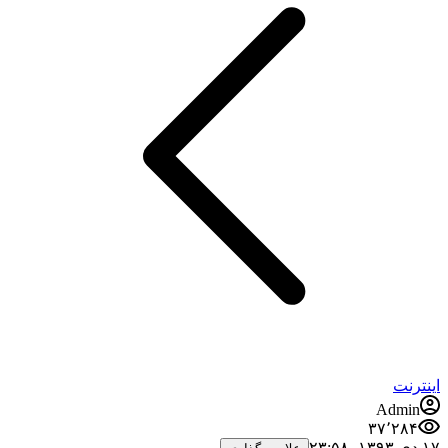
اینترنت
Admin
۳۷٬۲۸۴
۱۷ دی ۱۳۹۳،‏ ۲۳:۵۸