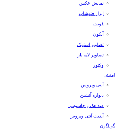
نمایش عکس
ابزار فتوشاپ
فونت
آیکون
تصاویر استوک
تصاویر لایه باز
وکتور
امنیتی
آنتی ویروس
دیواره آتشین
ضد هک و جاسوسی
آپدیت آنتی ویروس
گوناگون