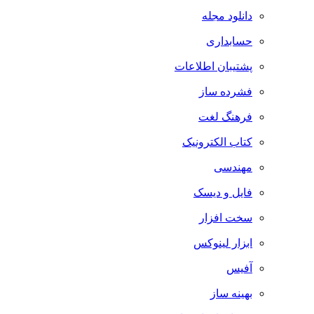
دانلود مجله
حسابداری
پشتیبان اطلاعات
فشرده ساز
فرهنگ لغت
کتاب الکترونیک
مهندسی
فایل و دیسک
سخت افزار
ابزار لینوکس
آفیس
بهینه ساز