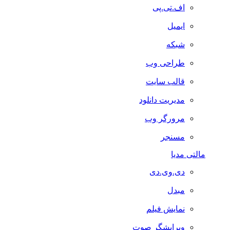
اف.تی.پی
ایمیل
شبکه
طراحی وب
قالب سایت
مدیریت دانلود
مرورگر وب
مسنجر
مالتی مدیا
دی.وی.دی
مبدل
نمایش فیلم
ویرایشگر صوت