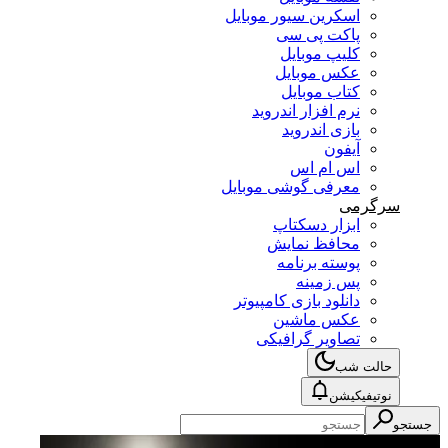
اسکرین سیور موبایل
پاکت پی سی
کلیپ موبایل
عکس موبایل
کتاب موبایل
نرم افزار اندروید
بازی اندروید
آیفون
اس ام اس
معرفی گوشی موبایل
سرگرمی
ابزار دسکتاپ
محافظ نمایش
پوسته برنامه
پس زمینه
دانلود بازی کامپیوتر
عکس ماشین
تصاویر گرافیکی
حالت شب
نوتیفیکیشن
جستجو