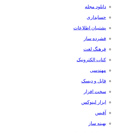
دانلود مجله
حسابداری
پشتیبان اطلاعات
فشرده ساز
فرهنگ لغت
کتاب الکترونیک
مهندسی
فایل و دیسک
سخت افزار
ابزار لینوکس
آفیس
بهینه ساز