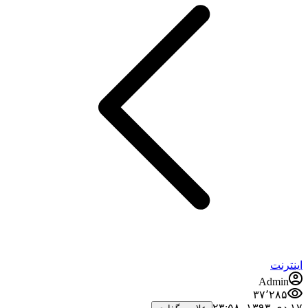
اینترنت
Admin
۳۷٬۲۸۵
۱۷ دی ۱۳۹۳،‏ ۲۳:۵۸