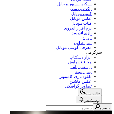
اسکرین سیور موبایل
پاکت پی سی
کلیپ موبایل
عکس موبایل
کتاب موبایل
نرم افزار اندروید
بازی اندروید
آیفون
اس ام اس
معرفی گوشی موبایل
سرگرمی
ابزار دسکتاپ
محافظ نمایش
پوسته برنامه
پس زمینه
دانلود بازی کامپیوتر
عکس ماشین
تصاویر گرافیکی
حالت شب
نوتیفیکیشن
جستجو