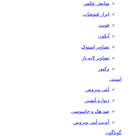
نمایش عکس
ابزار فتوشاپ
فونت
آیکون
تصاویر استوک
تصاویر لایه باز
وکتور
امنیتی
آنتی ویروس
دیواره آتشین
ضد هک و جاسوسی
آپدیت آنتی ویروس
گوناگون