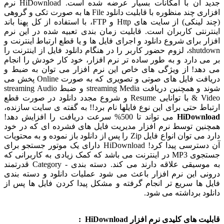
جدید آن با امکانات بسیار عرضه شده است‌. HiDownload نرم
افزاری چند منظوره با قابلیت دانلود File ها به صورت تکی و گروهی
(چند لینکی) از سایت های Http و FTP، با استفاده از کل پهنا باند
اینترنتی کاربران است. قابلیت زمان بندی تعبیه شده در این نرم
افزار برای شروع دانلود و اجرای فایل ها و یا قطع ارتباط اینترنت و
shutdown، لزوم حضور کاربر را در هنگام دانلود فایل از اینترنت را
بر می دارد و به طور ساده تر نرم افزار، خود کار خودش را انجام
می دهد! از ویژگی های خاص این نرم افزار می توان به ضبط و
دریافت فایل های صوتی و تصویری که به صورت Online پخش می
شوند و همچنین دریافت streaming Media و ضبط streaming Audio
& Video با توانایی Resume و شروع مجدد دانلود در صورت قطع
ارتباط حتی برای این نوع فایلها نام برد!! به گفته ی سایت سازنده،
HiDownload
می تواند تا 500% سرعت دریافت را افزایش دهد!
همچنین توسط نرم افزار مدیریت فایل های فشرده ای که در خود
دارد می توان انواع فایل Zip را پس از دانلود باز نموده و به محتویات
آن دسترسی پیدا کرد! HiDownload دارای یک موتور جستجو برای
جستجوی MP3 در اینترنت می باشد که کمک زیادی به کاربرانی که
به موسیقی علاقه دارند می کند. دسته بندی - Category قدرتمند
درونی این نرم افزار باعث می شود عملیات دانلود و دسته بندی
فایل ها سریع تر انجام گرفته و مشکل پیدا کردن فایل ها پس از
دانلود برداشته می شود.
قابلیت های کلیدی نرم افزار HiDownload :