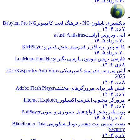
۲۰ خرداد ۱۴۰۵
دیکشنری بابیلون NG - فرهنگ لغت کامپیوتر
Babylon Pro NG
۷ دی ۱۴۰۴
آنتی ویروس آواست
avast! Antivirus
۲۰ خرداد ۱۴۰۵
کا ام پلیر نرم افزار قدرتمند پخش فیلم و
KMPlayer
۲۰ خرداد ۱۴۰۵
فارسی نویس لیومون پارسی نگار
LeoMoon ParsiNegar
۸ دی ۱۴۰۴
آنتی ویروس قدرتمند کسپرسکی 2025
Kaspersky Anti Virus
2025
۸ دی ۱۴۰۴
فلش پلیر برای مرورگرهای مختلف
Adobe Flash Player
۷ دی ۱۴۰۴
مرورگر محبوب اینترنت اکسپلورر
Internet Explorer
۷ دی ۱۴۰۴
پوت پلیر پخش انواع فایل تصویری و صوتی
PotPlayer
۲۰ خرداد ۱۴۰۵
بسته امنیتی بیت دیفندر توتال سکوریتی
Bitdefender Total
Security
۷ دی ۱۴۰۴