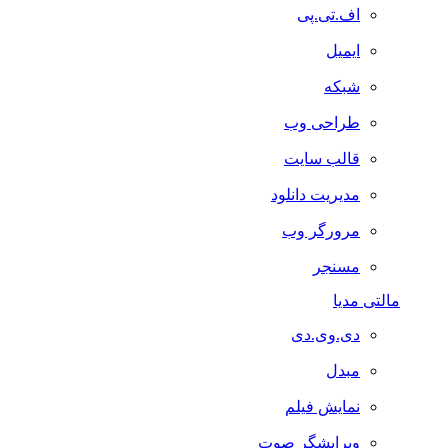
اف.تی.پی
ایمیل
شبکه
طراحی وب
قالب سایت
مدیریت دانلود
مرورگر وب
مسنجر
مالتی مدیا
دی.وی.دی
مبدل
نمایش فیلم
ویرایشگر صوت