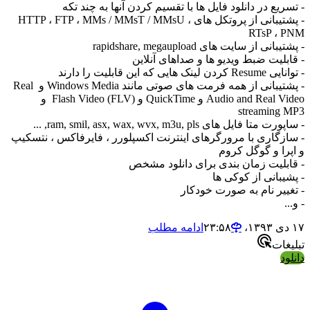
- تسریع در دانلود فایل ها با تقسیم کردن آنها به چند تکه
- پشتیبانی از پروتکل های HTTP ، FTP ، MMs / MMsT / MMsU ،
RTsP ، PNM
- پشتیبانی از سایت های rapidshare, megaupload
- قابلیت ضبط ویدیو ها و صداهای آنلاین
- توانایی Resume کردن لینک هایی که این قابلیت را دارند
- پشتیبانی از همه فرمت های صوتی مانند Windows Media و Real
Audio and Real Video و QuickTime و Flash Video (FLV) و
streaming MP3
- ساپورت متا فایل های ram, smil, asx, wax, wvx, m3u, pls, ...
- سازگاری با مرورگرهای اینترنت اکسپلورر ، فایرفاکس ، نتسکیپ
و اپرا و گوگل کروم
- قابلیت زمان بندی برای دانلود مشخص
- پشیبانی از کوکی ها
- تغییر نام به صورت خودکار
- و...
۱۷ دی ۱۳۹۳،‏ ۲۳:۵۸
ادامه مطلب
تبلیغات
دانلود