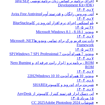
اجرای برنامه بر اساس زبان برنامه نویسی ج
Java SE
Development Kit (JDK)
۷ دی ۱۴۰۴
آنتی ویروس رایگان و قدرتمند آویرا
Avira Free Antivirus
۷ دی ۱۴۰۴
بلو استکس اجرای نرم افزار اندروید در کام
BlueStacks
۲۶ تیر ۱۴۰۵
ویندوز 8.1
8.1 - Microsoft Windows 8.1
۷ دی ۱۴۰۴
دات نت فریم ورک برای تمامی ویندوزها
Microsoft .NET
Framework
۲۶ تیر ۱۴۰۵
ویندوز 7 همراه آپدیت 7 SP1
Windows 7 SP1 Professional
۷ دی ۱۴۰۴
ROM - برنامه نرو | ابزار رایت حرفه ای و
Nero Burning
ROM
۷ دی ۱۴۰۴
ویندوز 10 همراه آپدیت 10 22H2
Windows 10
۸ دی ۱۴۰۴
شیریت برای اندروید و کامپیوتر
SHAREit
۷ دی ۱۴۰۴
انی دسک ابزار قدرتمند کنترل کامپیوتر از
AnyDesk
۱۵ مرداد ۱۴۰۵
فتوشاپ CC 2025
Adobe Photoshop 2024