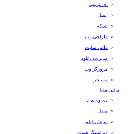
اف.تی.پی
ایمیل
شبکه
طراحی وب
قالب سایت
مدیریت دانلود
مرورگر وب
مسنجر
مالتی مدیا
دی.وی.دی
مبدل
نمایش فیلم
ویرایشگر صوت