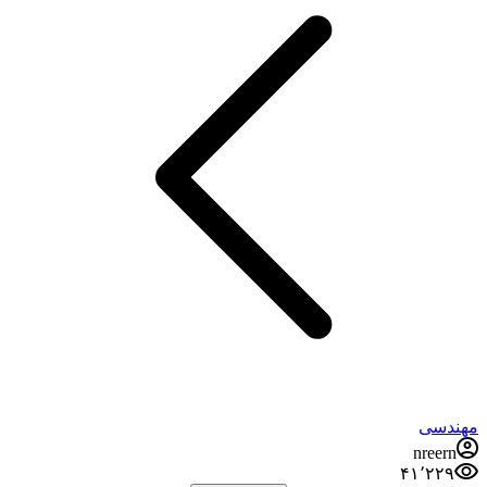
مهندسی
nreern
۴۱٬۲۲۹