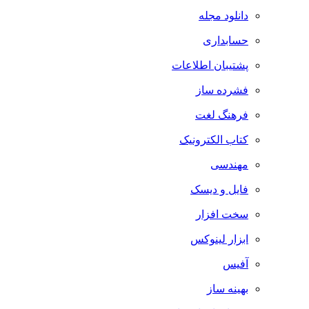
دانلود مجله
حسابداری
پشتیبان اطلاعات
فشرده ساز
فرهنگ لغت
کتاب الکترونیک
مهندسی
فایل و دیسک
سخت افزار
ابزار لینوکس
آفیس
بهینه ساز