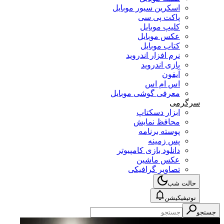
اسکرین سیور موبایل
پاکت پی سی
کلیپ موبایل
عکس موبایل
کتاب موبایل
نرم افزار اندروید
بازی اندروید
آیفون
اس ام اس
معرفی گوشی موبایل
سرگرمی
ابزار دسکتاپ
محافظ نمایش
پوسته برنامه
پس زمینه
دانلود بازی کامپیوتر
عکس ماشین
تصاویر گرافیکی
حالت شب
نوتیفیکیشن
جستجو