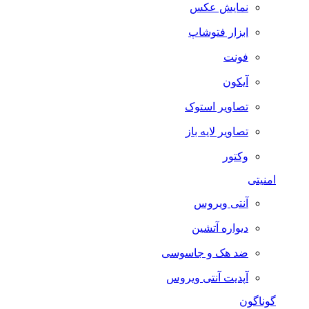
نمایش عکس
ابزار فتوشاپ
فونت
آیکون
تصاویر استوک
تصاویر لایه باز
وکتور
امنیتی
آنتی ویروس
دیواره آتشین
ضد هک و جاسوسی
آپدیت آنتی ویروس
گوناگون