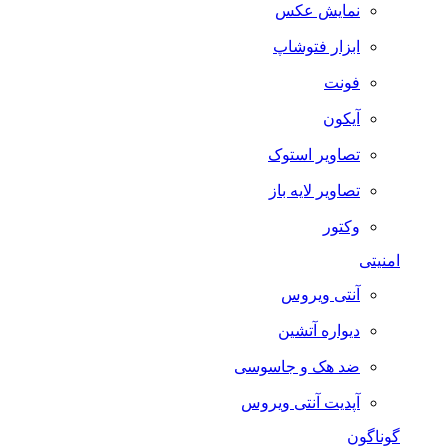
نمایش عکس
ابزار فتوشاپ
فونت
آیکون
تصاویر استوک
تصاویر لایه باز
وکتور
امنیتی
آنتی ویروس
دیواره آتشین
ضد هک و جاسوسی
آپدیت آنتی ویروس
گوناگون