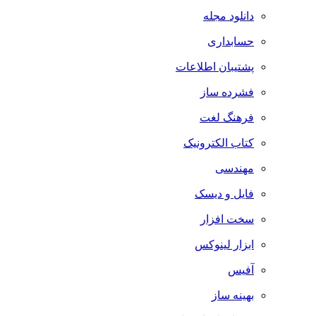
دانلود مجله
حسابداری
پشتیبان اطلاعات
فشرده ساز
فرهنگ لغت
کتاب الکترونیک
مهندسی
فایل و دیسک
سخت افزار
ابزار لینوکس
آفیس
بهینه ساز