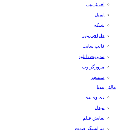
اف.تی.پی
ایمیل
شبکه
طراحی وب
قالب سایت
مدیریت دانلود
مرورگر وب
مسنجر
مالتی مدیا
دی.وی.دی
مبدل
نمایش فیلم
ویرایشگر صوت