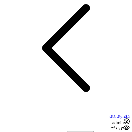
دی.وی.دی
admin
۳٬۶۱۲