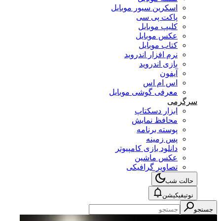
اسکرین سیور موبایل
پاکت پی سی
کلیپ موبایل
عکس موبایل
کتاب موبایل
نرم افزار اندروید
بازی اندروید
آیفون
اس ام اس
معرفی گوشی موبایل
سرگرمی
ابزار دسکتاپ
محافظ نمایش
پوسته برنامه
پس زمینه
دانلود بازی کامپیوتر
عکس ماشین
تصاویر گرافیکی
حالت شب
نوتیفیکیشن
جستجو