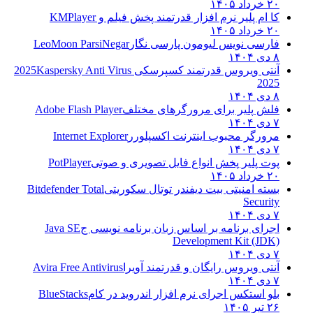
۲۰ خرداد ۱۴۰۵
کا ام پلیر نرم افزار قدرتمند پخش فیلم و
KMPlayer
۲۰ خرداد ۱۴۰۵
فارسی نویس لیومون پارسی نگار
LeoMoon ParsiNegar
۸ دی ۱۴۰۴
آنتی ویروس قدرتمند کسپرسکی 2025
Kaspersky Anti Virus
2025
۸ دی ۱۴۰۴
فلش پلیر برای مرورگرهای مختلف
Adobe Flash Player
۷ دی ۱۴۰۴
مرورگر محبوب اینترنت اکسپلورر
Internet Explorer
۷ دی ۱۴۰۴
پوت پلیر پخش انواع فایل تصویری و صوتی
PotPlayer
۲۰ خرداد ۱۴۰۵
بسته امنیتی بیت دیفندر توتال سکوریتی
Bitdefender Total
Security
۷ دی ۱۴۰۴
اجرای برنامه بر اساس زبان برنامه نویسی ج
Java SE
Development Kit (JDK)
۷ دی ۱۴۰۴
آنتی ویروس رایگان و قدرتمند آویرا
Avira Free Antivirus
۷ دی ۱۴۰۴
بلو استکس اجرای نرم افزار اندروید در کام
BlueStacks
۲۶ تیر ۱۴۰۵