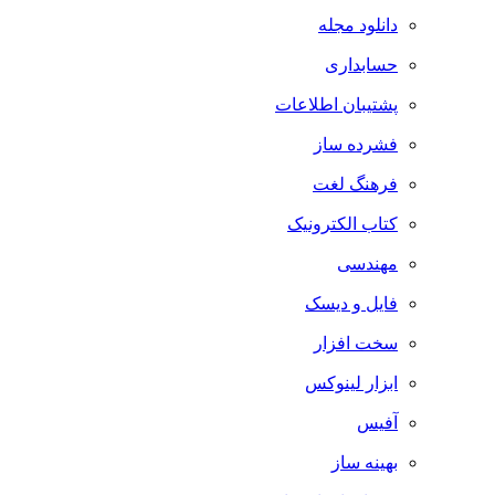
دانلود مجله
حسابداری
پشتیبان اطلاعات
فشرده ساز
فرهنگ لغت
کتاب الکترونیک
مهندسی
فایل و دیسک
سخت افزار
ابزار لینوکس
آفیس
بهینه ساز