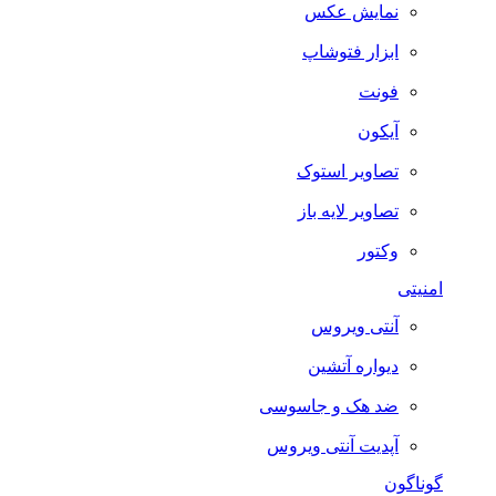
نمایش عکس
ابزار فتوشاپ
فونت
آیکون
تصاویر استوک
تصاویر لایه باز
وکتور
امنیتی
آنتی ویروس
دیواره آتشین
ضد هک و جاسوسی
آپدیت آنتی ویروس
گوناگون