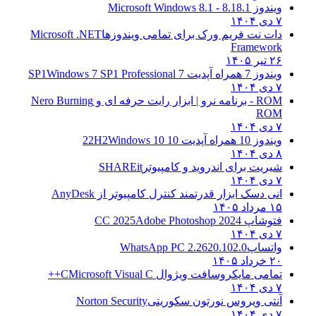
ویندوز 8.1
8.1 - Microsoft Windows 8.1
۷ دی ۱۴۰۴
دات نت فریم ورک برای تمامی ویندوزها
Microsoft .NET
Framework
۲۶ تیر ۱۴۰۵
ویندوز 7 همراه آپدیت 7 SP1
Windows 7 SP1 Professional
۷ دی ۱۴۰۴
ROM - برنامه نرو | ابزار رایت حرفه ای و
Nero Burning
ROM
۷ دی ۱۴۰۴
ویندوز 10 همراه آپدیت 10 22H2
Windows 10
۸ دی ۱۴۰۴
شیریت برای اندروید و کامپیوتر
SHAREit
۷ دی ۱۴۰۴
انی دسک ابزار قدرتمند کنترل کامپیوتر از
AnyDesk
۱۵ مرداد ۱۴۰۵
فتوشاپ CC 2025
Adobe Photoshop 2024
۷ دی ۱۴۰۴
واتساپ
WhatsApp PC 2.2620.102.0
۲۰ خرداد ۱۴۰۵
تمامی مایکروسافت ویژوال C
Microsoft Visual C++
۷ دی ۱۴۰۴
آنتی ویروس نورتون سکوریتی
Norton Security
۷ دی ۱۴۰۴