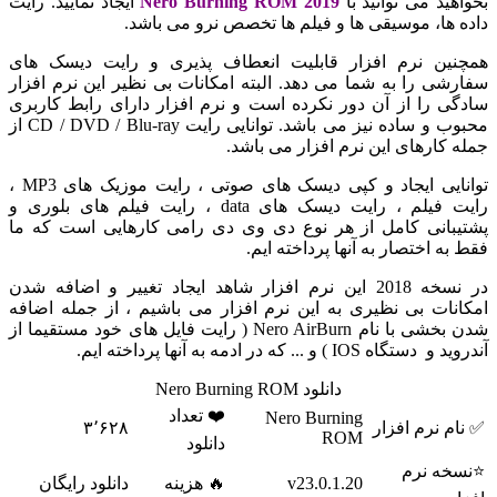
ید می توانید با
Nero Burning ROM 2019
ایجاد نمایید. رایت
ها، موسیقی ها و فیلم ها تخصص نرو می باشد.
ین نرم افزار قابلیت انعطاف پذیری و رایت دیسک های
ی را به شما می دهد. البته امکانات بی نظیر این نرم افزار
 را از آن دور نکرده است و نرم افزار دارای رابط کاربری
محبوب و ساده نیز می باشد. توانایی رایت CD / DVD / Blu-ray از
کارهای این نرم افزار می باشد.
توانایی ایجاد و کپی دیسک های صوتی ، رایت موزیک های MP3 ،
رایت فیلم ، رایت دیسک های data ، رایت فیلم های بلوری و
انی کامل از هر نوع دی وی دی رامی کارهایی است که ما
ه اختصار به آنها پرداخته ایم.
در نسخه 2018 این نرم افزار شاهد ایجاد تغییر و اضافه شدن
ات بی نظیری به این نرم افزار می باشیم ، از جمله اضافه
شدن بخشی با نام Nero AirBurn ( رایت فایل های خود مستقیما از
IOS ) و ... که در ادمه به آنها پرداخته ایم.
دانلود Nero Burning ROM
❤️ تعداد
Nero Burning
 نرم افزار
۳٬۶۲۸
ROM
دانلود
ه نرم
v23.0.1.20
🔥 هزینه
دانلود رایگان