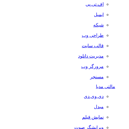
اف.تی.پی
ایمیل
شبکه
طراحی وب
قالب سایت
مدیریت دانلود
مرورگر وب
مسنجر
مالتی مدیا
دی.وی.دی
مبدل
نمایش فیلم
ویرایشگر صوت