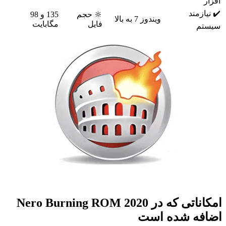
ازمند
🔆 حجم
135 و 98
ویندوز 7 به بالا
فایل
مگابایت
م
امکاناتی که در Nero Burning ROM 2020
فه شده است