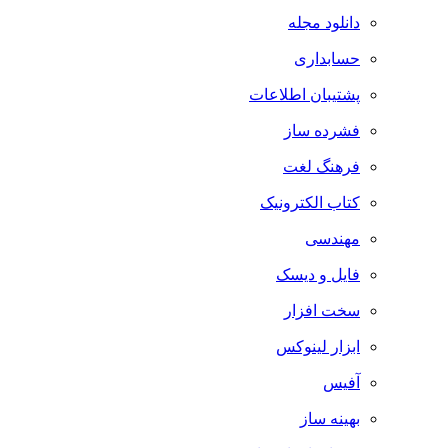
دانلود مجله
حسابداری
پشتیبان اطلاعات
فشرده ساز
فرهنگ لغت
کتاب الکترونیک
مهندسی
فایل و دیسک
سخت افزار
ابزار لینوکس
آفیس
بهینه ساز