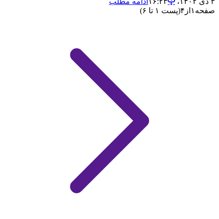
۳ دی ۱۴۰۲،‏ ۱۶:۲۳
ادامه مطلب
صفحه
۱
از
۴
(پست ۱ تا ۶)