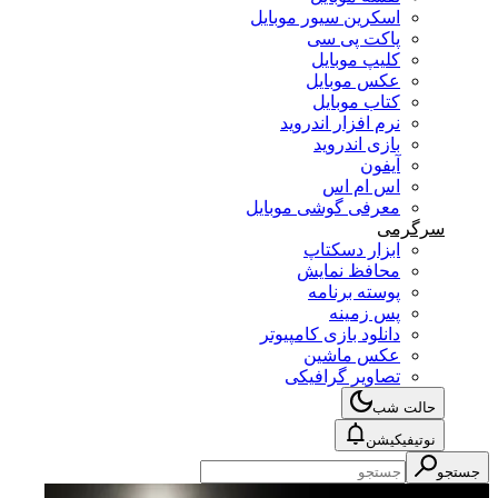
اسکرین سیور موبایل
پاکت پی سی
کلیپ موبایل
عکس موبایل
کتاب موبایل
نرم افزار اندروید
بازی اندروید
آیفون
اس ام اس
معرفی گوشی موبایل
سرگرمی
ابزار دسکتاپ
محافظ نمایش
پوسته برنامه
پس زمینه
دانلود بازی کامپیوتر
عکس ماشین
تصاویر گرافیکی
حالت شب
نوتیفیکیشن
جستجو