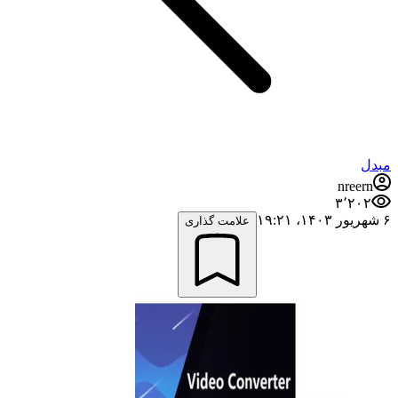
مبدل
nreern
۳٬۲۰۲
۶ شهریور ۱۴۰۳،‏ ۱۹:۲۱
علامت گذاری