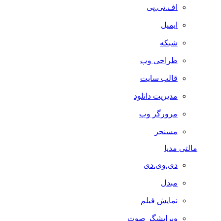
اف.تی.پی
ایمیل
شبکه
طراحی وب
قالب سایت
مدیریت دانلود
مرورگر وب
مسنجر
مالتی مدیا
دی.وی.دی
مبدل
نمایش فیلم
ویرایشگر صوت