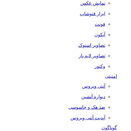
نمایش عکس
ابزار فتوشاپ
فونت
آیکون
تصاویر استوک
تصاویر لایه باز
وکتور
امنیتی
آنتی ویروس
دیواره آتشین
ضد هک و جاسوسی
آپدیت آنتی ویروس
گوناگون