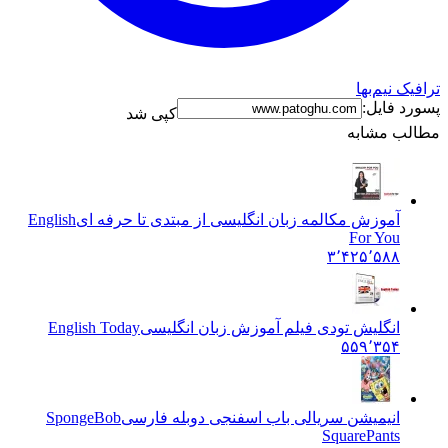
ترافیک نیم‌بها
پسورد فایل:
کپی شد
مطالب مشابه
آموزش مکالمه زبان انگلیسی از مبتدی تا حرفه ای
English
For You
۳٬۴۲۵٬۵۸۸
انگلیش تودی فیلم آموزش زبان انگليسی
English Today
۵۵۹٬۳۵۴
انیمیشن سریالی باب اسفنجی دوبله فارسی
SpongeBob
SquarePants