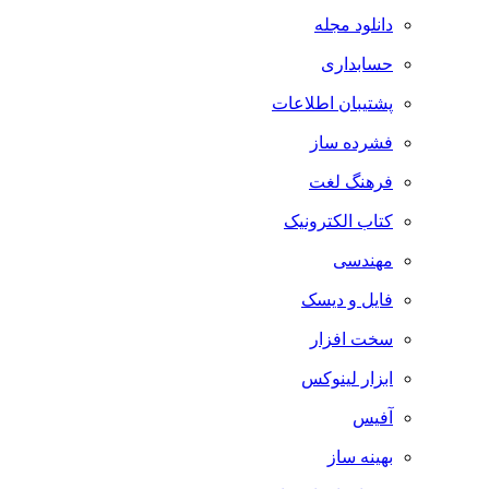
دانلود مجله
حسابداری
پشتیبان اطلاعات
فشرده ساز
فرهنگ لغت
کتاب الکترونیک
مهندسی
فایل و دیسک
سخت افزار
ابزار لینوکس
آفیس
بهینه ساز