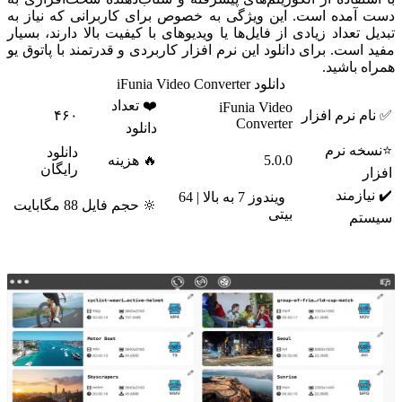
دست آمده است. این ویژگی به خصوص برای کاربرانی که نیاز به
تبدیل تعداد زیادی از فایل‌ها یا ویدیوهای با کیفیت بالا دارند، بسیار
مفید است. برای دانلود این نرم افزار کاربردی و قدرتمند با پاتوق یو
همراه باشید.
دانلود iFunia Video Converter
❤️ تعداد
iFunia Video
✅ نام نرم افزار
۴۶۰
Converter
دانلود
⭐نسخه نرم
دانلود
5.0.0
🔥 هزینه
رایگان
افزار
✔️ نیازمند
ویندوز 7 به بالا | 64
🔆 حجم فایل
88 مگابایت
بیتی
سیستم