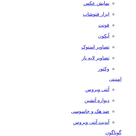
نمایش عکس
ابزار فتوشاپ
فونت
آیکون
تصاویر استوک
تصاویر لایه باز
وکتور
امنیتی
آنتی ویروس
دیواره آتشین
ضد هک و جاسوسی
آپدیت آنتی ویروس
گوناگون