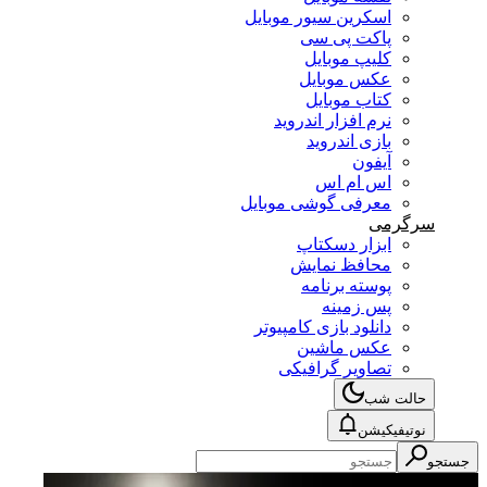
اسکرین سیور موبایل
پاکت پی سی
کلیپ موبایل
عکس موبایل
کتاب موبایل
نرم افزار اندروید
بازی اندروید
آیفون
اس ام اس
معرفی گوشی موبایل
سرگرمی
ابزار دسکتاپ
محافظ نمایش
پوسته برنامه
پس زمینه
دانلود بازی کامپیوتر
عکس ماشین
تصاویر گرافیکی
حالت شب
نوتیفیکیشن
جستجو