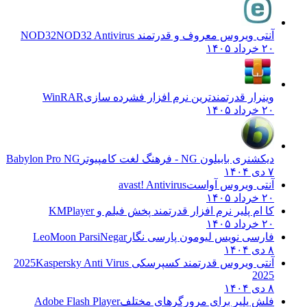
آنتی ویروس معروف و قدرتمند NOD32
NOD32 Antivirus
۲۰ خرداد ۱۴۰۵
وینرار قدرتمندترین نرم افزار فشرده سازی
WinRAR
۲۰ خرداد ۱۴۰۵
دیکشنری بابیلون NG - فرهنگ لغت کامپیوتر
Babylon Pro NG
۷ دی ۱۴۰۴
آنتی ویروس آواست
avast! Antivirus
۲۰ خرداد ۱۴۰۵
کا ام پلیر نرم افزار قدرتمند پخش فیلم و
KMPlayer
۲۰ خرداد ۱۴۰۵
فارسی نویس لیومون پارسی نگار
LeoMoon ParsiNegar
۸ دی ۱۴۰۴
آنتی ویروس قدرتمند کسپرسکی 2025
Kaspersky Anti Virus
2025
۸ دی ۱۴۰۴
فلش پلیر برای مرورگرهای مختلف
Adobe Flash Player