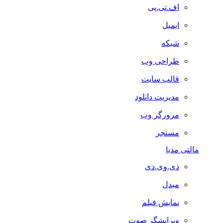
اف.تی.پی
ایمیل
شبکه
طراحی وب
قالب سایت
مدیریت دانلود
مرورگر وب
مسنجر
مالتی مدیا
دی.وی.دی
مبدل
نمایش فیلم
ویرایشگر صوت