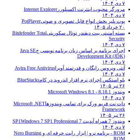
۷ دی ۱۴۰۴
مرورگر محبوب اینترنت اکسپلورر
Internet Explorer
۷ دی ۱۴۰۴
پوت پلیر پخش انواع فایل تصویری و صوتی
PotPlayer
۲۰ خرداد ۱۴۰۵
بسته امنیتی بیت دیفندر توتال سکوریتی
Bitdefender Total
Security
۷ دی ۱۴۰۴
اجرای برنامه بر اساس زبان برنامه نویسی ج
Java SE
Development Kit (JDK)
۷ دی ۱۴۰۴
آنتی ویروس رایگان و قدرتمند آویرا
Avira Free Antivirus
۷ دی ۱۴۰۴
بلو استکس اجرای نرم افزار اندروید در کام
BlueStacks
۲۶ تیر ۱۴۰۵
ویندوز 8.1
8.1 - Microsoft Windows 8.1
۷ دی ۱۴۰۴
دات نت فریم ورک برای تمامی ویندوزها
Microsoft .NET
Framework
۲۶ تیر ۱۴۰۵
ویندوز 7 همراه آپدیت 7 SP1
Windows 7 SP1 Professional
۷ دی ۱۴۰۴
ROM - برنامه نرو | ابزار رایت حرفه ای و
Nero Burning
ROM