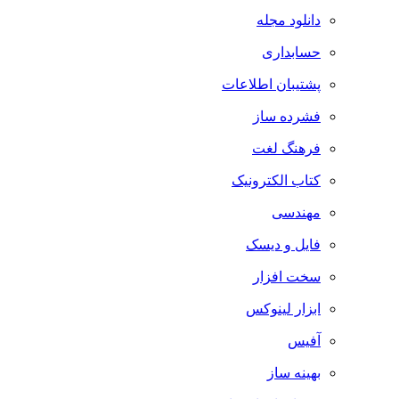
دانلود مجله
حسابداری
پشتیبان اطلاعات
فشرده ساز
فرهنگ لغت
کتاب الکترونیک
مهندسی
فایل و دیسک
سخت افزار
ابزار لینوکس
آفیس
بهینه ساز