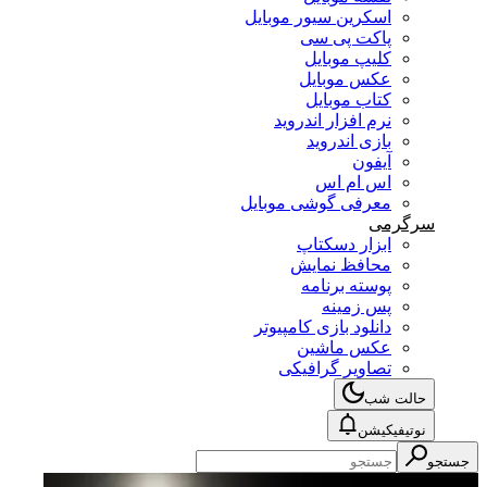
اسکرین سیور موبایل
پاکت پی سی
کلیپ موبایل
عکس موبایل
کتاب موبایل
نرم افزار اندروید
بازی اندروید
آیفون
اس ام اس
معرفی گوشی موبایل
سرگرمی
ابزار دسکتاپ
محافظ نمایش
پوسته برنامه
پس زمینه
دانلود بازی کامپیوتر
عکس ماشین
تصاویر گرافیکی
حالت شب
نوتیفیکیشن
جستجو