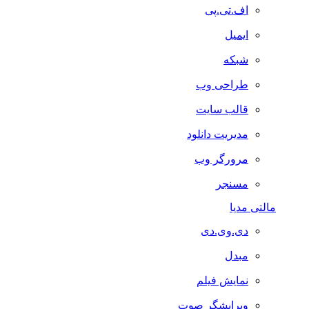
اف.تی.پی
ایمیل
شبکه
طراحی وب
قالب سایت
مدیریت دانلود
مرورگر وب
مسنجر
مالتی مدیا
دی.وی.دی
مبدل
نمایش فیلم
ویرایشگر صوت