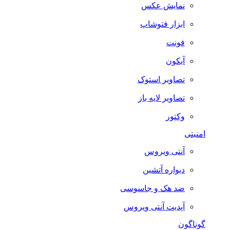
نمایش عکس
ابزار فتوشاپ
فونت
آیکون
تصاویر استوک
تصاویر لایه باز
وکتور
امنیتی
آنتی ویروس
دیواره آتشین
ضد هک و جاسوسی
آپدیت آنتی ویروس
گوناگون