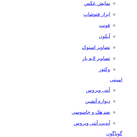
نمایش عکس
ابزار فتوشاپ
فونت
آیکون
تصاویر استوک
تصاویر لایه باز
وکتور
امنیتی
آنتی ویروس
دیواره آتشین
ضد هک و جاسوسی
آپدیت آنتی ویروس
گوناگون