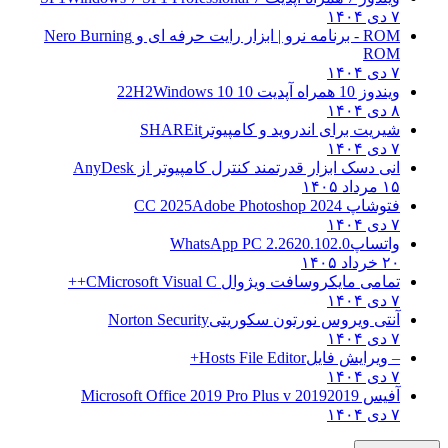
۷ دی ۱۴۰۴
ROM - برنامه نرو | ابزار رایت حرفه ای و
Nero Burning
ROM
۷ دی ۱۴۰۴
ویندوز 10 همراه آپدیت 10 22H2
Windows 10
۸ دی ۱۴۰۴
شیریت برای اندروید و کامپیوتر
SHAREit
۷ دی ۱۴۰۴
انی دسک ابزار قدرتمند کنترل کامپیوتر از
AnyDesk
۱۵ مرداد ۱۴۰۵
فتوشاپ CC 2025
Adobe Photoshop 2024
۷ دی ۱۴۰۴
واتساپ
WhatsApp PC 2.2620.102.0
۲۰ خرداد ۱۴۰۵
تمامی مایکروسافت ویژوال C
Microsoft Visual C++
۷ دی ۱۴۰۴
آنتی ویروس نورتون سکوریتی
Norton Security
۷ دی ۱۴۰۴
– ویرایش فایل
Hosts File Editor+
۷ دی ۱۴۰۴
آفیس 2019
2019 Microsoft Office 2019 Pro Plus v
۷ دی ۱۴۰۴