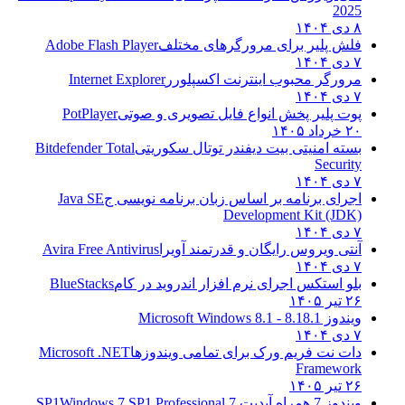
2025
۸ دی ۱۴۰۴
فلش پلیر برای مرورگرهای مختلف
Adobe Flash Player
۷ دی ۱۴۰۴
مرورگر محبوب اینترنت اکسپلورر
Internet Explorer
۷ دی ۱۴۰۴
پوت پلیر پخش انواع فایل تصویری و صوتی
PotPlayer
۲۰ خرداد ۱۴۰۵
بسته امنیتی بیت دیفندر توتال سکوریتی
Bitdefender Total
Security
۷ دی ۱۴۰۴
اجرای برنامه بر اساس زبان برنامه نویسی ج
Java SE
Development Kit (JDK)
۷ دی ۱۴۰۴
آنتی ویروس رایگان و قدرتمند آویرا
Avira Free Antivirus
۷ دی ۱۴۰۴
بلو استکس اجرای نرم افزار اندروید در کام
BlueStacks
۲۶ تیر ۱۴۰۵
ویندوز 8.1
8.1 - Microsoft Windows 8.1
۷ دی ۱۴۰۴
دات نت فریم ورک برای تمامی ویندوزها
Microsoft .NET
Framework
۲۶ تیر ۱۴۰۵
ویندوز 7 همراه آپدیت 7 SP1
Windows 7 SP1 Professional