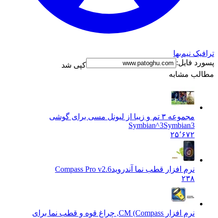
ترافیک نیم‌بها
پسورد فایل:
کپی شد
مطالب مشابه
مجموعه ٣ تم و زیبا از لیونل مسی برای گوشی
Symbian^3
Symbian3
۲۵٬۶۷۲
نرم افزار قطب نما آندروید
Compass Pro v2.6
۲۳۸
نرم افزار CM (Compass, چراغ قوه و قطب نما برای