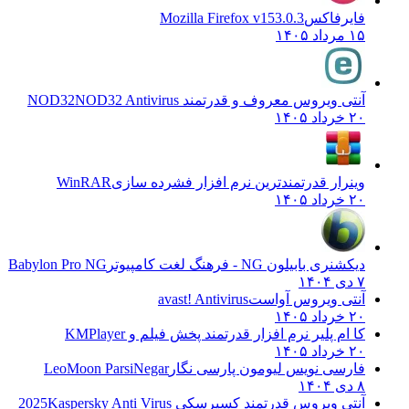
فایرفاکس
Mozilla Firefox v153.0.3
۱۵ مرداد ۱۴۰۵
آنتی ویروس معروف و قدرتمند NOD32
NOD32 Antivirus
۲۰ خرداد ۱۴۰۵
وینرار قدرتمندترین نرم افزار فشرده سازی
WinRAR
۲۰ خرداد ۱۴۰۵
دیکشنری بابیلون NG - فرهنگ لغت کامپیوتر
Babylon Pro NG
۷ دی ۱۴۰۴
آنتی ویروس آواست
avast! Antivirus
۲۰ خرداد ۱۴۰۵
کا ام پلیر نرم افزار قدرتمند پخش فیلم و
KMPlayer
۲۰ خرداد ۱۴۰۵
فارسی نویس لیومون پارسی نگار
LeoMoon ParsiNegar
۸ دی ۱۴۰۴
آنتی ویروس قدرتمند کسپرسکی 2025
Kaspersky Anti Virus