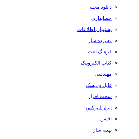
دانلود مجله
حسابداری
پشتیبان اطلاعات
فشرده ساز
فرهنگ لغت
کتاب الکترونیک
مهندسی
فایل و دیسک
سخت افزار
ابزار لینوکس
آفیس
بهینه ساز