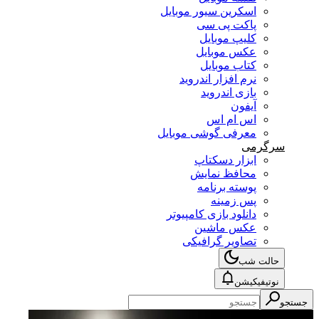
اسکرین سیور موبایل
پاکت پی سی
کلیپ موبایل
عکس موبایل
کتاب موبایل
نرم افزار اندروید
بازی اندروید
آیفون
اس ام اس
معرفی گوشی موبایل
سرگرمی
ابزار دسکتاپ
محافظ نمایش
پوسته برنامه
پس زمینه
دانلود بازی کامپیوتر
عکس ماشین
تصاویر گرافیکی
حالت شب
نوتیفیکیشن
جستجو