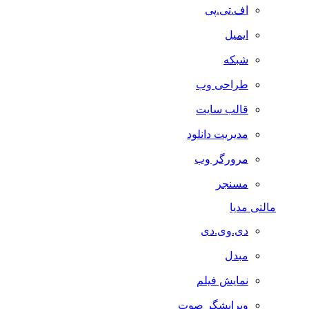
اف.تی.پی
ایمیل
شبکه
طراحی وب
قالب سایت
مدیریت دانلود
مرورگر وب
مسنجر
مالتی مدیا
دی.وی.دی
مبدل
نمایش فیلم
ویرایشگر صوت