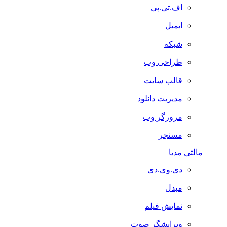
اف.تی.پی
ایمیل
شبکه
طراحی وب
قالب سایت
مدیریت دانلود
مرورگر وب
مسنجر
مالتی مدیا
دی.وی.دی
مبدل
نمایش فیلم
ویرایشگر صوت