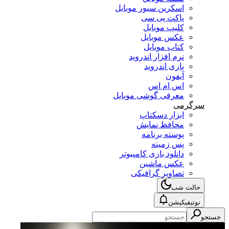
اسکرین سیور موبایل
پاکت پی سی
کلیپ موبایل
عکس موبایل
کتاب موبایل
نرم افزار اندروید
بازی اندروید
آیفون
اس ام اس
معرفی گوشی موبایل
سرگرمی
ابزار دسکتاپ
محافظ نمایش
پوسته برنامه
پس زمینه
دانلود بازی کامپیوتر
عکس ماشین
تصاویر گرافیکی
حالت شب
نوتیفیکیشن
جستجو