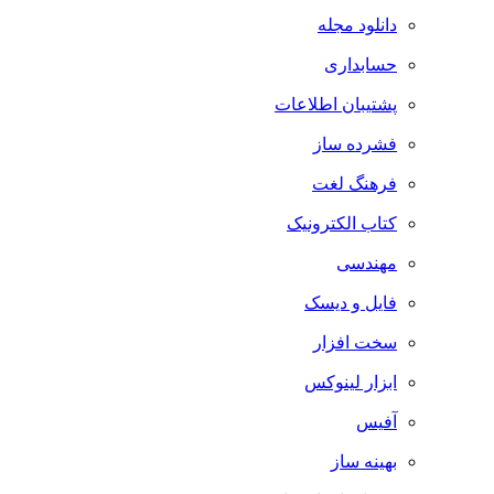
دانلود مجله
حسابداری
پشتیبان اطلاعات
فشرده ساز
فرهنگ لغت
کتاب الکترونیک
مهندسی
فایل و دیسک
سخت افزار
ابزار لینوکس
آفیس
بهینه ساز