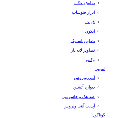
نمایش عکس
ابزار فتوشاپ
فونت
آیکون
تصاویر استوک
تصاویر لایه باز
وکتور
امنیتی
آنتی ویروس
دیواره آتشین
ضد هک و جاسوسی
آپدیت آنتی ویروس
گوناگون