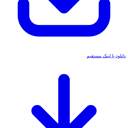
د با لینک مستقیم