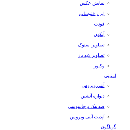
نمایش عکس
ابزار فتوشاپ
فونت
آیکون
تصاویر استوک
تصاویر لایه باز
وکتور
امنیتی
آنتی ویروس
دیواره آتشین
ضد هک و جاسوسی
آپدیت آنتی ویروس
گوناگون