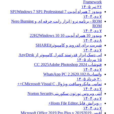
Framework
۲۶ تیر ۱۴۰۵
ویندوز 7 همراه آپدیت 7 SP1
Windows 7 SP1 Professional
۷ دی ۱۴۰۴
ROM - برنامه نرو | ابزار رایت حرفه ای و
Nero Burning
ROM
۷ دی ۱۴۰۴
ویندوز 10 همراه آپدیت 10 22H2
Windows 10
۸ دی ۱۴۰۴
شیریت برای اندروید و کامپیوتر
SHAREit
۷ دی ۱۴۰۴
انی دسک ابزار قدرتمند کنترل کامپیوتر از
AnyDesk
۱۵ مرداد ۱۴۰۵
فتوشاپ CC 2025
Adobe Photoshop 2024
۷ دی ۱۴۰۴
واتساپ
WhatsApp PC 2.2620.102.0
۲۰ خرداد ۱۴۰۵
تمامی مایکروسافت ویژوال C
Microsoft Visual C++
۷ دی ۱۴۰۴
آنتی ویروس نورتون سکوریتی
Norton Security
۷ دی ۱۴۰۴
– ویرایش فایل
Hosts File Editor+
۷ دی ۱۴۰۴
آفیس 2019
2019 Microsoft Office 2019 Pro Plus v