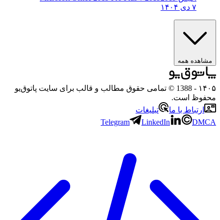
۷ دی ۱۴۰۴
هده همه
۱
- 1388 © تمامی حقوق مطالب و قالب برای سایت پاتوق‌یو
وظ است.
رتباط با ما
تبلیغات
Telegram
LinkedIn
D