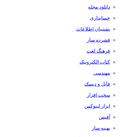
دانلود مجله
حسابداری
پشتیبان اطلاعات
فشرده ساز
فرهنگ لغت
کتاب الکترونیک
مهندسی
فایل و دیسک
سخت افزار
ابزار لینوکس
آفیس
بهینه ساز