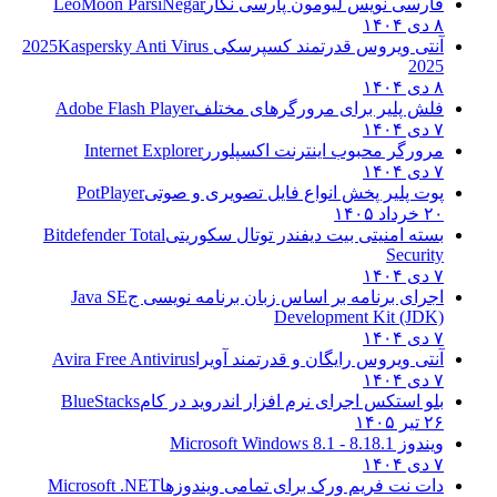
فارسی نویس لیومون پارسی نگار
LeoMoon ParsiNegar
۸ دی ۱۴۰۴
آنتی ویروس قدرتمند کسپرسکی 2025
Kaspersky Anti Virus
2025
۸ دی ۱۴۰۴
فلش پلیر برای مرورگرهای مختلف
Adobe Flash Player
۷ دی ۱۴۰۴
مرورگر محبوب اینترنت اکسپلورر
Internet Explorer
۷ دی ۱۴۰۴
پوت پلیر پخش انواع فایل تصویری و صوتی
PotPlayer
۲۰ خرداد ۱۴۰۵
بسته امنیتی بیت دیفندر توتال سکوریتی
Bitdefender Total
Security
۷ دی ۱۴۰۴
اجرای برنامه بر اساس زبان برنامه نویسی ج
Java SE
Development Kit (JDK)
۷ دی ۱۴۰۴
آنتی ویروس رایگان و قدرتمند آویرا
Avira Free Antivirus
۷ دی ۱۴۰۴
بلو استکس اجرای نرم افزار اندروید در کام
BlueStacks
۲۶ تیر ۱۴۰۵
ویندوز 8.1
8.1 - Microsoft Windows 8.1
۷ دی ۱۴۰۴
دات نت فریم ورک برای تمامی ویندوزها
Microsoft .NET