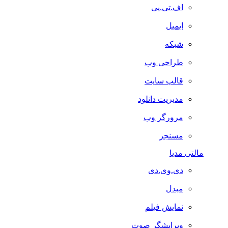
اف.تی.پی
ایمیل
شبکه
طراحی وب
قالب سایت
مدیریت دانلود
مرورگر وب
مسنجر
مالتی مدیا
دی.وی.دی
مبدل
نمایش فیلم
ویرایشگر صوت