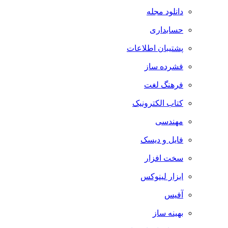
دانلود مجله
حسابداری
پشتیبان اطلاعات
فشرده ساز
فرهنگ لغت
کتاب الکترونیک
مهندسی
فایل و دیسک
سخت افزار
ابزار لینوکس
آفیس
بهینه ساز