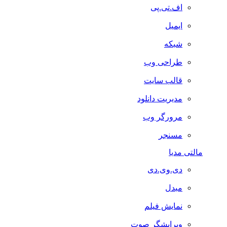
اف.تی.پی
ایمیل
شبکه
طراحی وب
قالب سایت
مدیریت دانلود
مرورگر وب
مسنجر
مالتی مدیا
دی.وی.دی
مبدل
نمایش فیلم
ویرایشگر صوت