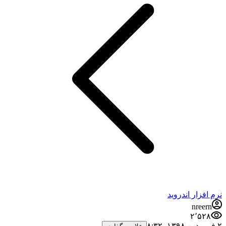
نرم افزار اندروید
nreern
۲٬۵۲۸
۲ فروردین ۱۳۹۸،‏ ۸:۳۲