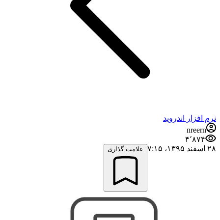
نرم افزار اندروید
nreern
۴٬۸۷۴
۲۸ اسفند ۱۳۹۵،‏ ۷:۱۵
علامت گذاری