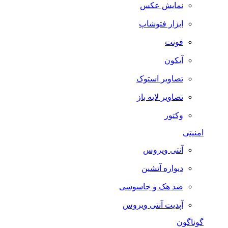
نمایش عکس
ابزار فتوشاپ
فونت
آیکون
تصاویر استوک
تصاویر لایه باز
وکتور
امنیتی
آنتی ویروس
دیواره آتشین
ضد هک و جاسوسی
آپدیت آنتی ویروس
گوناگون