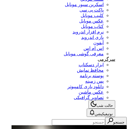
اسکرین سیور موبایل
پاکت پی سی
کلیپ موبایل
عکس موبایل
کتاب موبایل
نرم افزار اندروید
بازی اندروید
آیفون
اس ام اس
معرفی گوشی موبایل
سرگرمی
ابزار دسکتاپ
محافظ نمایش
پوسته برنامه
پس زمینه
دانلود بازی کامپیوتر
عکس ماشین
تصاویر گرافیکی
حالت شب
نوتیفیکیشن
جستجو