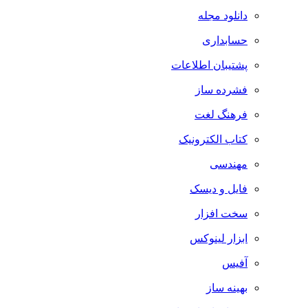
دانلود مجله
حسابداری
پشتیبان اطلاعات
فشرده ساز
فرهنگ لغت
کتاب الکترونیک
مهندسی
فایل و دیسک
سخت افزار
ابزار لینوکس
آفیس
بهینه ساز