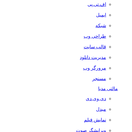
اف.تی.پی
ایمیل
شبکه
طراحی وب
قالب سایت
مدیریت دانلود
مرورگر وب
مسنجر
مالتی مدیا
دی.وی.دی
مبدل
نمایش فیلم
ویرایشگر صوت