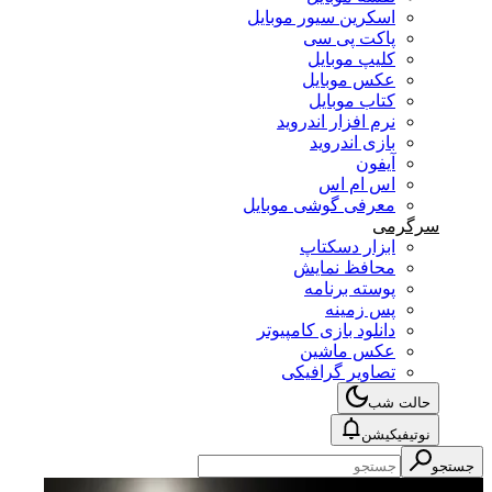
اسکرین سیور موبایل
پاکت پی سی
کلیپ موبایل
عکس موبایل
کتاب موبایل
نرم افزار اندروید
بازی اندروید
آیفون
اس ام اس
معرفی گوشی موبایل
سرگرمی
ابزار دسکتاپ
محافظ نمایش
پوسته برنامه
پس زمینه
دانلود بازی کامپیوتر
عکس ماشین
تصاویر گرافیکی
حالت شب
نوتیفیکیشن
جستجو