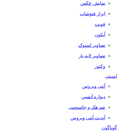
نمایش عکس
ابزار فتوشاپ
فونت
آیکون
تصاویر استوک
تصاویر لایه باز
وکتور
امنیتی
آنتی ویروس
دیواره آتشین
ضد هک و جاسوسی
آپدیت آنتی ویروس
گوناگون