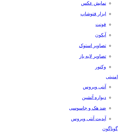
نمایش عکس
ابزار فتوشاپ
فونت
آیکون
تصاویر استوک
تصاویر لایه باز
وکتور
امنیتی
آنتی ویروس
دیواره آتشین
ضد هک و جاسوسی
آپدیت آنتی ویروس
گوناگون