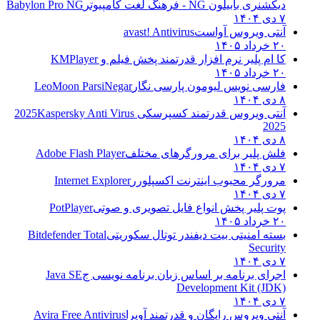
دیکشنری بابیلون NG - فرهنگ لغت کامپیوتر
Babylon Pro NG
۷ دی ۱۴۰۴
آنتی ویروس آواست
avast! Antivirus
۲۰ خرداد ۱۴۰۵
کا ام پلیر نرم افزار قدرتمند پخش فیلم و
KMPlayer
۲۰ خرداد ۱۴۰۵
فارسی نویس لیومون پارسی نگار
LeoMoon ParsiNegar
۸ دی ۱۴۰۴
آنتی ویروس قدرتمند کسپرسکی 2025
Kaspersky Anti Virus
2025
۸ دی ۱۴۰۴
فلش پلیر برای مرورگرهای مختلف
Adobe Flash Player
۷ دی ۱۴۰۴
مرورگر محبوب اینترنت اکسپلورر
Internet Explorer
۷ دی ۱۴۰۴
پوت پلیر پخش انواع فایل تصویری و صوتی
PotPlayer
۲۰ خرداد ۱۴۰۵
بسته امنیتی بیت دیفندر توتال سکوریتی
Bitdefender Total
Security
۷ دی ۱۴۰۴
اجرای برنامه بر اساس زبان برنامه نویسی ج
Java SE
Development Kit (JDK)
۷ دی ۱۴۰۴
آنتی ویروس رایگان و قدرتمند آویرا
Avira Free Antivirus