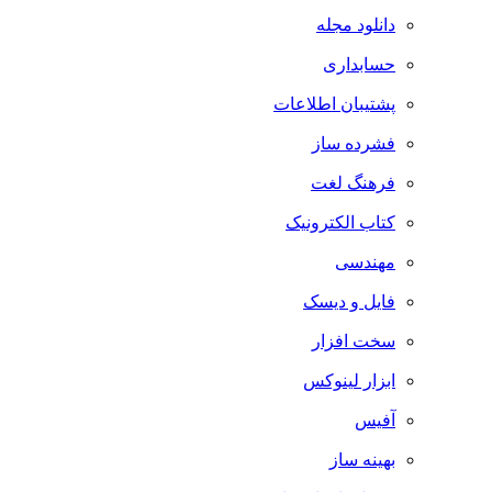
دانلود مجله
حسابداری
پشتیبان اطلاعات
فشرده ساز
فرهنگ لغت
کتاب الکترونیک
مهندسی
فایل و دیسک
سخت افزار
ابزار لینوکس
آفیس
بهینه ساز