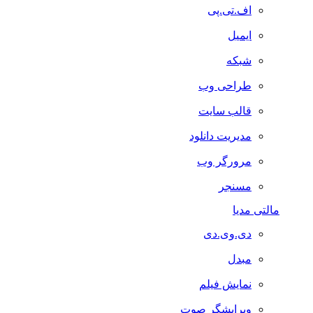
اف.تی.پی
ایمیل
شبکه
طراحی وب
قالب سایت
مدیریت دانلود
مرورگر وب
مسنجر
مالتی مدیا
دی.وی.دی
مبدل
نمایش فیلم
ویرایشگر صوت