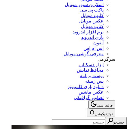
اسکرین سیور موبایل
پاکت پی سی
کلیپ موبایل
عکس موبایل
کتاب موبایل
نرم افزار اندروید
بازی اندروید
آیفون
اس ام اس
معرفی گوشی موبایل
سرگرمی
ابزار دسکتاپ
محافظ نمایش
پوسته برنامه
پس زمینه
دانلود بازی کامپیوتر
عکس ماشین
تصاویر گرافیکی
حالت شب
نوتیفیکیشن
جستجو