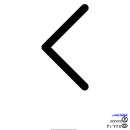
مهندسی
nreern
۴۱٬۲۲۸