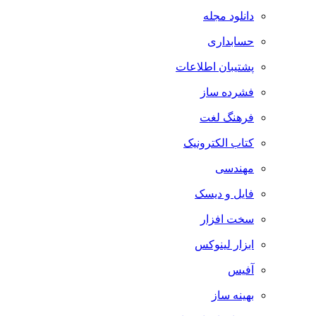
دانلود مجله
حسابداری
پشتیبان اطلاعات
فشرده ساز
فرهنگ لغت
کتاب الکترونیک
مهندسی
فایل و دیسک
سخت افزار
ابزار لینوکس
آفیس
بهینه ساز