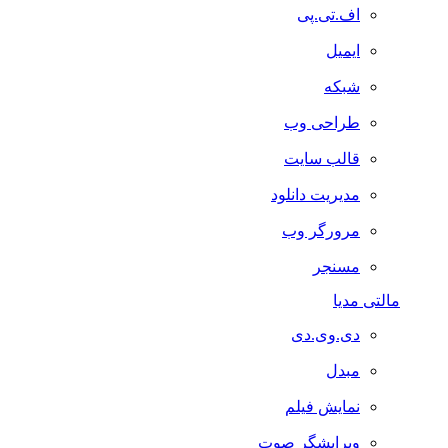
اف.تی.پی
ایمیل
شبکه
طراحی وب
قالب سایت
مدیریت دانلود
مرورگر وب
مسنجر
مالتی مدیا
دی.وی.دی
مبدل
نمایش فیلم
ویرایشگر صوت