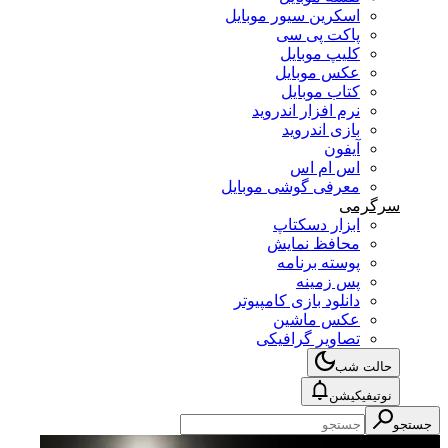
اسکرین سیور موبایل
پاکت پی سی
کلیپ موبایل
عکس موبایل
کتاب موبایل
نرم افزار اندروید
بازی اندروید
آیفون
اس ام اس
معرفی گوشی موبایل
سرگرمی
ابزار دسکتاپ
محافظ نمایش
پوسته برنامه
پس زمینه
دانلود بازی کامپیوتر
عکس ماشین
تصاویر گرافیکی
حالت شب
نوتیفیکیشن
جستجو